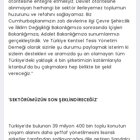
otoritesine entegre etmeliyiz. Devlet otoritesine
alınmayan herhangi bir sektör ilerleyemez toplumun
huzurunu ve refahını sağlayamaz. Biz
Cumhurbaşkanımızın zatı devlerine ilgi Çevre Şehircilik
ve İliklim Değişikliği Bakanlığımıza sonrasında İçişleri
Bakanlığımıza, Adalet Bakanlığımıza sunumlarımızı
gerçekleştirdik. Ve Türkiye Kentsel Tesis Yönetim
Derneği olarak sizinle şu durumu paylaşmak isterim ki
sizlerin destekleri ve aramızda şu an olamayan tüm
Türkiye’deki yaklaşık 4 bin şirketimizin katılımlarıyla
İstanbul’da bu çalışmalara hep birlikte bir şekil
vereceğiz.”
‘
SEKTÖR
Ü
M
Ü
Z
ÜN SON
Ş
EKL
İNDİRECEĞİZ
’
Türkiye’de bulunan 39 milyon 400 bin toplu konutun
yaşam alanını daha şeffaf yönetilmesini lisanslı
şirketler tarafından sağlayacağını dile getiren Sandalcı