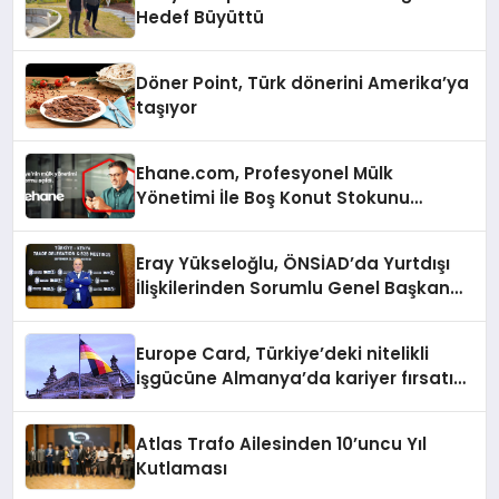
Hedef Büyüttü
Döner Point, Türk dönerini Amerika’ya
taşıyor
Ehane.com, Profesyonel Mülk
Yönetimi İle Boş Konut Stokunu
Eritecek
Eray Yükseloğlu, ÖNSİAD’da Yurtdışı
İlişkilerinden Sorumlu Genel Başkan
Yardımcısı Oldu
Europe Card, Türkiye’deki nitelikli
işgücüne Almanya’da kariyer fırsatı
sununuyor
Atlas Trafo Ailesinden 10’uncu Yıl
Kutlaması