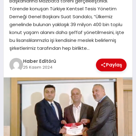
Başkanlarına Mazbata töreni gerçekleştirildi.
MAGAZIN
Törende konuşan Türkiye Kentsel Tesis Yönetim
Derneği Genel Başkanı Suat Sandalcı, “Ülkemiz
SPOR
genelinde bulunan yaklaşık 39 milyon 400 bin toplu
konut yaşam alanını daha şeffaf yönetilmesini, işte
YAŞAM
bu lisanslılarımızla işi kendisine meslek belirlemiş
şirketlerimiz tarafından hep birlikte…
Haber Editörü
Paylaş
25 Kasım 2024