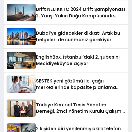
Drift NEU KKTC 2024 Drift Şampiyonası
2. Yarışı Yakın Doğu Kampüsünde
Gerçekleştirildi
Dubai’ye gidecekler dikkat! Artık bu
belgeleri de sunmanız gerekiyor
EnglishBox, İstanbul’daki 2. şubesini
Mecidiyeköy’de açıyor
SESTEK yeni çözümü ile, çağrı
merkezlerinde kapasite planlama
verimliliğini 4 kat artırıyor
Türkiye Kentsel Tesis Yönetim
Derneği, 2’nci Yönetim Kurulu Çalışma
Kampı düzenlendi
2 kişiden biri yenilenmiş akıllı telefon