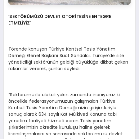
‘
SEKTÖR
Ü
M
Ü
ZÜ
DEVLET OTOR
İ
TES
İ
NE ENTEGRE
ETMEL
İ
Y
İZ
’
Törende konuşan Türkiye Kentsel Tesis Yönetim
Derneği Genel Başkanı Suat Sandalcı, Türkiye’de site
yöneticiliği sektörünün geldiği büyüklüğe dikkat çeken
rakamlar vererek, şunları söyledi:
“Sektörümüzle alakalı yakın zamanda inanıyoruz ki
öncelikle federasyonumuzun çalışmaları Türkiye
Kentsel Tesis Yönetim Derneğimizin girişimleriyle
sonuç olarak 634 sayılı Kat Mülkiyeti Kanuna tabi
yönetim faaliyeti hizmeti veren Tesis yönetim
şirketlerimizin akredite kuruluşu haline gelerek
lisanslaşmalarını ve sonrasında sektörümüzü devlet