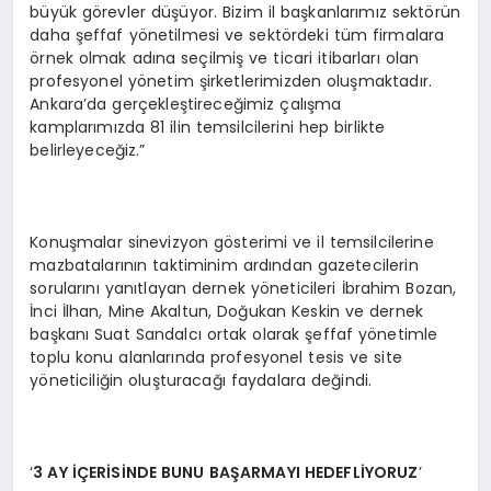
büyük görevler düşüyor. Bizim il başkanlarımız sektörün
daha şeffaf yönetilmesi ve sektördeki tüm firmalara
örnek olmak adına seçilmiş ve ticari itibarları olan
profesyonel yönetim şirketlerimizden oluşmaktadır.
Ankara’da gerçekleştireceğimiz çalışma
kamplarımızda 81 ilin temsilcilerini hep birlikte
belirleyeceğiz.”
Konuşmalar sinevizyon gösterimi ve il temsilcilerine
mazbatalarının taktiminim ardından gazetecilerin
sorularını yanıtlayan dernek yöneticileri İbrahim Bozan,
İnci İlhan, Mine Akaltun, Doğukan Keskin ve dernek
başkanı Suat Sandalcı ortak olarak şeffaf yönetimle
toplu konu alanlarında profesyonel tesis ve site
yöneticiliğin oluşturacağı faydalara değindi.
‘
3 AY
İÇ
ER
İSİ
NDE BUNU BA
Ş
ARMAYI HEDEFL
İYORUZ
’