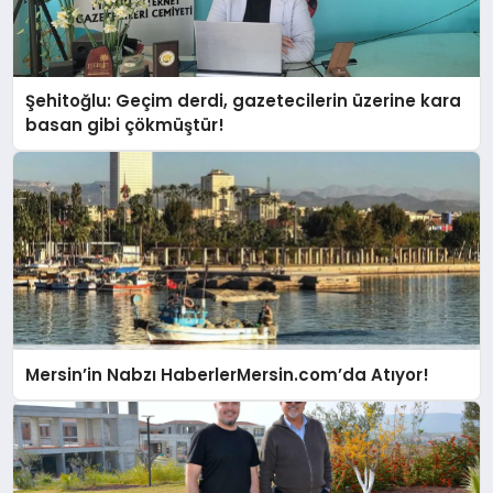
Şehitoğlu: Geçim derdi, gazetecilerin üzerine kara
basan gibi çökmüştür!
Mersin’in Nabzı HaberlerMersin.com’da Atıyor!