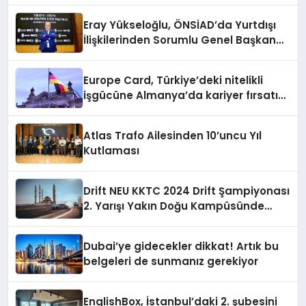
Eray Yükseloğlu, ÖNSİAD’da Yurtdışı
İlişkilerinden Sorumlu Genel Başkan
Yardımcısı Oldu
Europe Card, Türkiye’deki nitelikli
işgücüne Almanya’da kariyer fırsatı
sununuyor
Atlas Trafo Ailesinden 10’uncu Yıl
Kutlaması
Drift NEU KKTC 2024 Drift Şampiyonası
2. Yarışı Yakın Doğu Kampüsünde
Gerçekleştirildi
Dubai’ye gidecekler dikkat! Artık bu
belgeleri de sunmanız gerekiyor
EnglishBox, İstanbul’daki 2. şubesini