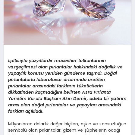
Işıltısıyla
y
üzyıllardır mücevher tutkunlarının
vazgeçilmezi olan pırlantalar hakkındaki doğallık ve
yapaylık konusu yeniden gündeme taşındı. Doğ
al
p
ırlantalarla laboratuvar ortamında üretilen
pırlantalar arasındaki farkların tüketicilerin
dikkatinden kaç
mad
ığını belirten Asra Pırlanta
Y
ö
netim Kurulu Başkanı Akın Demir, adeta bir yatırım
aracı olan doğ
al p
ırlantalar ve yapayları arasındaki
farkları açıkladı.
Milyonlarca dolarlık değer biçilen, aşkın ve sonsuzluğun
sembolü olan pırlantalar, gizem ve şüphelerin odağı