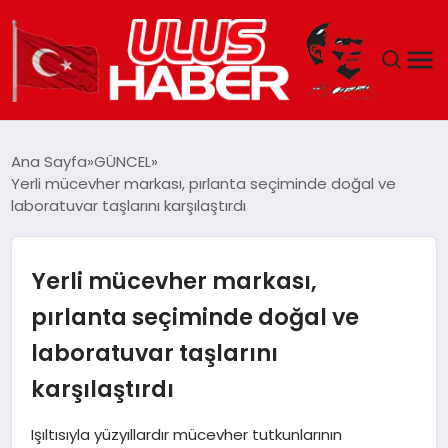
GÜNDEM
Ana Sayfa
GÜNCEL
Yerli mücevher markası, pırlanta seçiminde doğal ve
DÜNYA
laboratuvar taşlarını karşılaştırdı
EKONOMI
Yerli mücevher markası,
SIYASET
pırlanta seçiminde doğal ve
laboratuvar taşlarını
TEKNOLOJI
karşılaştırdı
EĞITIM
Işıltısıyla yüzyıllardır mücevher tutkunlarının