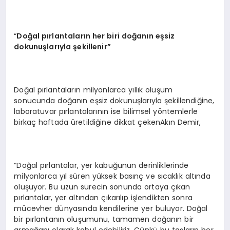
“
Doğ
al p
ırlantaların her biri doğanın eşsiz
dokunuşlarıyla şekillenir”
Doğal pırlantaların milyonlarca yıllık oluşum
sonucunda doğanın eşsiz dokunuşlarıyla şekillendiğine,
laboratuvar pırlantalarının ise bilimsel yöntemlerle
birkaç haftada üretildiğine dikkat çekenAkın Demir,
“Doğal pırlantalar, yer kabuğunun derinliklerinde
milyonlarca yıl süren yüksek basınç ve sıcaklık altında
oluşuyor. Bu uzun sürecin sonunda ortaya çıkan
pırlantalar, yer altından çıkarılıp işlendikten sonra
mücevher dünyasında kendilerine yer buluyor. Doğal
bir pırlantanın oluşumunu, tamamen doğanın bir
armağanı olarak kabul edebiliriz. Çünkü bu taşların her