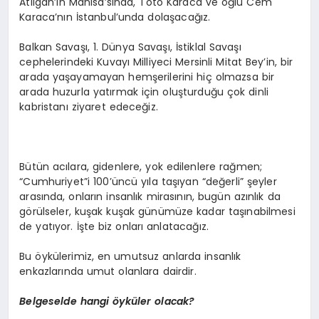
Atılgan’ın Manisa’sında, Toto Karaca ve oğlu Cem
Karaca’nın İstanbul’unda dolaşacağız.
Balkan Savaşı, 1. Dünya Savaşı, İstiklal Savaşı
cephelerindeki Kuvayı Milliyeci Mersinli Mitat Bey’in, bir
arada yaşayamayan hemşerilerini hiç olmazsa bir
arada huzurla yatırmak için oluşturduğu çok dinli
kabristanı ziyaret edeceğiz.
Bütün acılara, gidenlere, yok edilenlere rağmen;
“Cumhuriyet”i 100’üncü yıla taşıyan “değerli” şeyler
arasında, onların insanlık mirasının, bugün azınlık da
görülseler, kuşak kuşak günümüze kadar taşınabilmesi
de yatıyor. İşte biz onları anlatacağız.
Bu öykülerimiz, en umutsuz anlarda insanlık
enkazlarında umut olanlara dairdir.
Belgeselde hangi öyküler olacak?