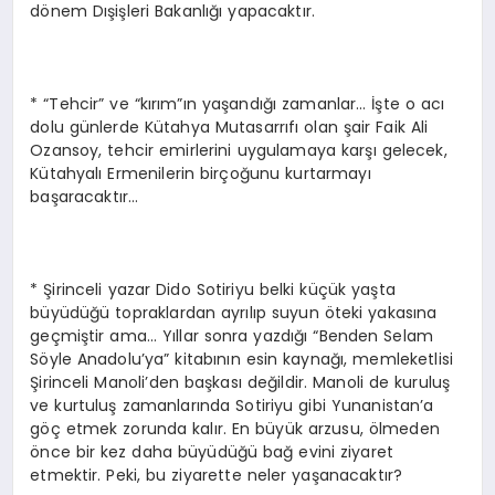
dönem Dışişleri Bakanlığı yapacaktır.
* “Tehcir” ve “kırım”ın yaşandığı zamanlar… İşte o acı
dolu günlerde Kütahya Mutasarrıfı olan şair Faik Ali
Ozansoy, tehcir emirlerini uygulamaya karşı gelecek,
Kütahyalı Ermenilerin birçoğunu kurtarmayı
başaracaktır…
* Şirinceli yazar Dido Sotiriyu belki küçük yaşta
büyüdüğü topraklardan ayrılıp suyun öteki yakasına
geçmiştir ama… Yıllar sonra yazdığı “Benden Selam
Söyle Anadolu’ya” kitabının esin kaynağı, memleketlisi
Şirinceli Manoli’den başkası değildir. Manoli de kuruluş
ve kurtuluş zamanlarında Sotiriyu gibi Yunanistan’a
göç etmek zorunda kalır. En büyük arzusu, ölmeden
önce bir kez daha büyüdüğü bağ evini ziyaret
etmektir. Peki, bu ziyarette neler yaşanacaktır?