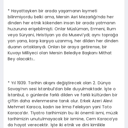
* Hayattayken bir arada yaşamanın kıymeti
bilinmiyordu belki ama, Mersin Asri Mezarlığı’nda her
dinden her etnik kökenden insan bir arada yatmanın
huzuruna erişebilmişti. Onlar Müslüman, Ermeni, Rum
veya Süryani, Hıristiyan ya da Musevi’ydi; aynı toprağa
yan yana, karşı karşıya uzanmış, her dilden her dinden
duanın ortaklarıydı. Onları bir araya getirense, bir
Kuvayı Milliyeci olan Mersin Belediye Başkanı Mithat
Bey olacaktı…
* Yıl 1939. Tarihin akışını değiştirecek olan 2. Dünya
Savaşı’nın sesi İstanbul’dan bile duyulmaktadır. İşte o
İstanbul, o günlerde farklı dilden ve farklı kültürden bir
çiftin daha evlenmesine tanık olur. Erkek Azeri Alevi
Mehmet Karaca, kadın ise İrma Felekyan yani Toto
Karaca’dır. Tiyatro tarihimizin bu iki önemli ismi, müzik
tarihimizin unutulmayacak bir ismine, Cem Karaca’ya
da hayat verecektir. İşte iki etnik ve dini kimlikle