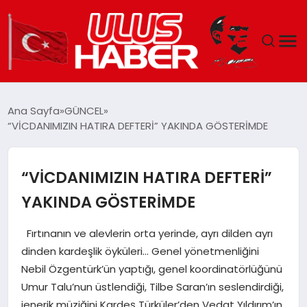
GÜNDEM
Ana Sayfa
GÜNCEL
“VİCDANIMIZIN HATIRA DEFTERİ” YAKINDA GÖSTERİMDE
DÜNYA
EKONOMI
“VİCDANIMIZIN HATIRA DEFTERİ”
YAKINDA GÖSTERİMDE
SIYASET
Fırtınanın ve alevlerin orta yerinde, ayrı dilden ayrı
TEKNOLOJI
dinden kardeşlik öyküleri… Genel yönetmenliğini
Nebil Özgentürk’ün yaptığı, genel koordinatörlüğünü
EĞITIM
Umur Talu’nun üstlendiği, Tilbe Saran’ın seslendirdiği,
jenerik müziğini Kardeş Türküler’den Vedat Yıldırım’ın