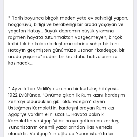
* Tarih boyunca birçok medeniyete ev sahipliği yapan,
hoşgörüyü, birliği ve beraberliği bir arada yaşayan ve
yaşatan Hatay… Büyük depremin büyük yıkımına
rağmen hayata tutunmaktan vazgeçmeyen, birçok
kalbi tek bir kalpte birleştirme sihrine sahip bir kent.
Hatay’ın geçmişten günümüze uzanan “kardeşçe, bir
arada yaşama” iradesi bir kez daha hafızalarımıza
kazınacak…
* Ayvalık’tan Midilli’ye uzanan bir kurtuluş hikâyesi…
1922 Eylül’ünde, “Önüme çıkan ilk Rum kızını, kardeşim
Zehra’yı öldürdükleri gibi öldüreceğim” diyen
Üsteğmen Kemalettin, kardeşini arayan Rum kızı
Agapi’ye yardım elini uzatır… Hayata bakın ki
Kemalettin ve Agapi’yi bir araya getiren bu kardeş,
Yunanistan’ın önemli yazarlarından İlias Venezis
olacaktır. Ve Agapi’nin oğlu da Yunanistan’da bir