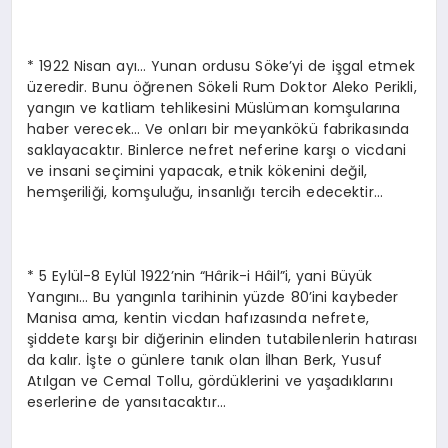
* 1922 Nisan ayı… Yunan ordusu Söke’yi de işgal etmek
üzeredir. Bunu öğrenen Sökeli Rum Doktor Aleko Perikli,
yangın ve katliam tehlikesini Müslüman komşularına
haber verecek… Ve onları bir meyankökü fabrikasında
saklayacaktır. Binlerce nefret neferine karşı o vicdani
ve insani seçimini yapacak, etnik kökenini değil,
hemşeriliği, komşuluğu, insanlığı tercih edecektir…
* 5 Eylül-8 Eylül 1922’nin “Hârik-i Hâil”i, yani Büyük
Yangını… Bu yangınla tarihinin yüzde 80’ini kaybeder
Manisa ama, kentin vicdan hafızasında nefrete,
şiddete karşı bir diğerinin elinden tutabilenlerin hatırası
da kalır. İşte o günlere tanık olan İlhan Berk, Yusuf
Atılgan ve Cemal Tollu, gördüklerini ve yaşadıklarını
eserlerine de yansıtacaktır…