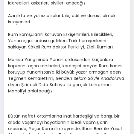
idarecileri, askerleri, sivilleri anacağız.
Azınlıkta ve yalnız olsalar bile, adil ve dürüst olmak
isteyenleri.
Rum komşularını koruyan Eskişehirlileri, Bileciklileri,
Yunan işgal ordusu gelirken Türk hemşerilerini
saklayan Sökeli Rum doktor Perikli’yi, Zileli Rumları.
Manisa Yangınında Yunan ordusundan kaçanlara
kapılarını açan rahibeleri, kardeşini arayan Rum kadını
koruyup Yunanistan’a iki büyük yazar armağan eden
Teğmen Kemalettin’i,
Benden Selam Söyle Anadolu
’ya
diyen Şirinceli Dido Sotiriyu ile gerçek kahramanı
Manoli’yi anlatacağız.
Bütün nefret ortamlarına inat kardeşliği ve barışı, bir
arada yaşamayı hayatlarının ideali yapmışların
arasında; Yaşar Kemal’in köyünde, İlhan Berk ile Yusuf