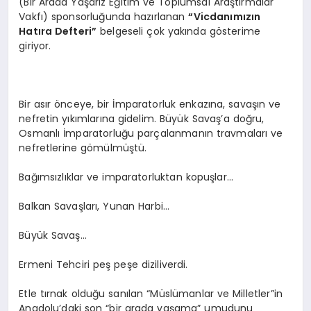
(Bir Arada Yaşarız Eğitim ve Toplumsal Araştırmalar
Vakfı) sponsorluğunda hazırlanan
“Vicdanımızın
Hatıra Defteri”
belgeseli çok yakında gösterime
giriyor.
Bir asır önceye, bir İmparatorluk enkazına, savaşın ve
nefretin yıkımlarına gidelim. Büyük Savaş’a doğru,
Osmanlı İmparatorluğu parçalanmanın travmaları ve
nefretlerine gömülmüştü.
Bağımsızlıklar ve imparatorluktan kopuşlar…
Balkan Savaşları, Yunan Harbi…
Büyük Savaş…
Ermeni Tehciri peş peşe diziliverdi.
Etle tırnak olduğu sanılan “Müslümanlar ve Milletler”in
Anadolu’daki son “bir arada yaşama” umudunu