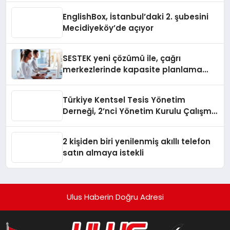
EnglishBox, İstanbul’daki 2. şubesini
Mecidiyeköy’de açıyor
SESTEK yeni çözümü ile, çağrı
merkezlerinde kapasite planlama
verimliliğini 4 kat artırıyor
Türkiye Kentsel Tesis Yönetim
Derneği, 2’nci Yönetim Kurulu Çalışma
Kampı düzenlendi
2 kişiden biri yenilenmiş akıllı telefon
satın almaya istekli
Ulus Haberin Doğru Adresi