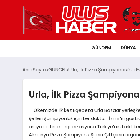
GÜNDEM
DÜNYA
Ana Sayfa
GÜNCEL
Urla, İlk Pizza Şampiyonası’na Ev
Urla, İlk Pizza Şampiyona
Ülkemizde ilk kez Egebeta Urla Bazaar yerleşke
şefleri şampiyonluk için ter döktü. İzmir’in gastr
araya getiren organizasyona Türkiye’nin farklı ken
Almanya Pizza Şampiyonu Şahin Çiftçi’nin organ