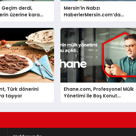
: Geçim derdi,
Mersin’in Nabzı
erin üzerine kara
HaberlerMersin.com’da
bi çökmüştür!
Atıyor!
nt, Türk dönerini
Ehane.com, Profesyonel Mülk
a taşıyor
Yönetimi İle Boş Konut
Stokunu Eritecek