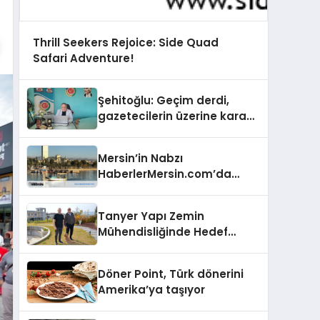
Thrill Seekers Rejoice: Side Quad
Safari Adventure!
Şehitoğlu: Geçim derdi,
gazetecilerin üzerine kara
basan gibi çökmüştür!
Mersin’in Nabzı
HaberlerMersin.com’da
Atıyor!
Tanyer Yapı Zemin
Mühendisliğinde Hedef
Büyüttü
Döner Point, Türk dönerini
Amerika’ya taşıyor