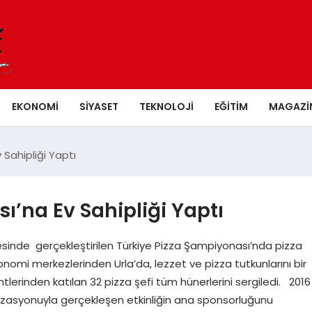
EKONOMI
SIYASET
TEKNOLOJI
EĞITIM
MAGAZI
 Sahipliği Yaptı
sı’na Ev Sahipliği Yaptı
sinde gerçekleştirilen Türkiye Pizza Şampiyonası’nda pizza
onomi merkezlerinden Urla’da, lezzet ve pizza tutkunlarını bir
tlerinden katılan 32 pizza şefi tüm hünerlerini sergiledi. 2016
izasyonuyla gerçekleşen etkinliğin ana sponsorluğunu