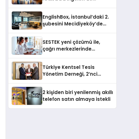
sunmanız gerekiyor
EnglishBox, İstanbul’daki 2.
şubesini Mecidiyeköy’de
açıyor
SESTEK yeni çözümü ile,
çağrı merkezlerinde
kapasite planlama
verimliliğini 4 kat artırıyor
Türkiye Kentsel Tesis
Yönetim Derneği, 2’nci
Yönetim Kurulu Çalışma
Kampı düzenlendi
2 kişiden biri yenilenmiş akıllı
telefon satın almaya istekli