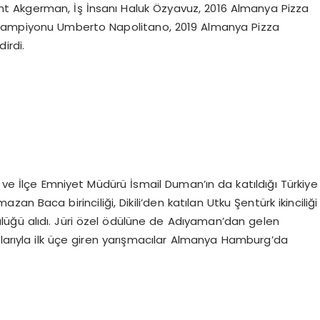
nt Akgerman, İş İnsanı Haluk Özyavuz, 2016 Almanya Pizza
 Şampiyonu Umberto Napolitano, 2019 Almanya Pizza
irdi.
e İlçe Emniyet Müdürü İsmail Duman’ın da katıldığı Türkiye
n Baca birinciliği, Dikili’den katılan Utku Şentürk ikinciliği
üğü alıdı. Jüri özel ödülüne de Adıyaman’dan gelen
slarıyla ilk üçe giren yarışmacılar Almanya Hamburg’da