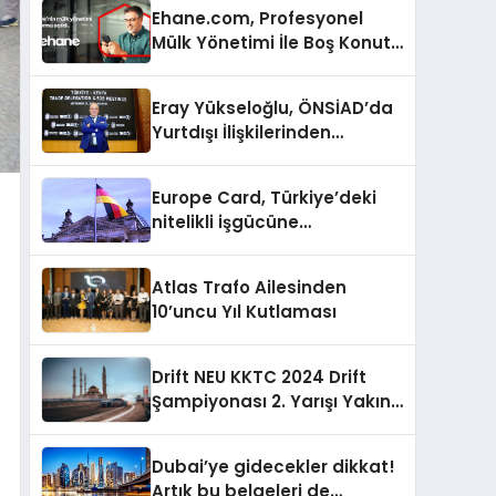
Ehane.com, Profesyonel
Mülk Yönetimi İle Boş Konut
Stokunu Eritecek
Eray Yükseloğlu, ÖNSİAD’da
Yurtdışı İlişkilerinden
Sorumlu Genel Başkan
Yardımcısı Oldu
Europe Card, Türkiye’deki
nitelikli işgücüne
Almanya’da kariyer fırsatı
sununuyor
Atlas Trafo Ailesinden
10’uncu Yıl Kutlaması
Drift NEU KKTC 2024 Drift
Şampiyonası 2. Yarışı Yakın
Doğu Kampüsünde
Gerçekleştirildi
Dubai’ye gidecekler dikkat!
Artık bu belgeleri de