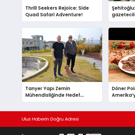
Thrill Seekers Rejoice: Side
Şehitoğlu
Quad Safari Adventure!
gazetecil
basan gi
Tanyer Yapı Zemin
Döner Poi
Mühendisliğinde Hedef
Amerika’y
Büyüttü
Ulus Haberin Doğru Adresi