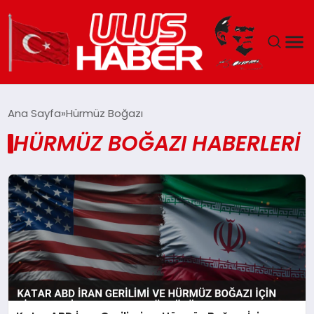
GÜNDEM
Ana Sayfa
Hürmüz Boğazı
HÜRMÜZ BOĞAZI HABERLERI
DÜNYA
EKONOMI
SIYASET
TEKNOLOJI
EĞITIM