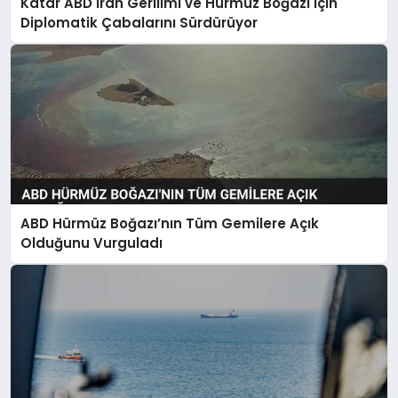
Katar ABD İran Gerilimi ve Hürmüz Boğazı İçin
MAGAZIN
Diplomatik Çabalarını Sürdürüyor
SPOR
YAŞAM
ABD Hürmüz Boğazı’nın Tüm Gemilere Açık
Olduğunu Vurguladı