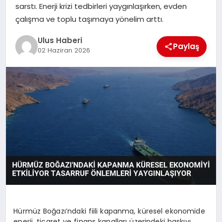
MAGAZIN
sarstı. Enerji krizi tedbirleri yaygınlaşırken, evden
çalışma ve toplu taşımaya yönelim arttı.
SPOR
Ulus Haberi
Paylaş
02 Haziran 2026
YAŞAM
Hürmüz Boğazı’ndaki fiili kapanma, küresel ekonomide
enerji, ticaret ve finans kanalları üzerindeki baskıyı