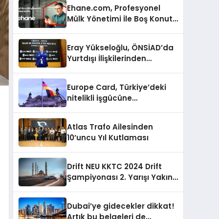
Ehane.com, Profesyonel
Mülk Yönetimi İle Boş Konut
Stokunu Eritecek
Eray Yükseloğlu, ÖNSİAD’da
Yurtdışı İlişkilerinden
Sorumlu Genel Başkan
Yardımcısı Oldu
Europe Card, Türkiye’deki
nitelikli işgücüne
Almanya’da kariyer fırsatı
sununuyor
Atlas Trafo Ailesinden
10’uncu Yıl Kutlaması
Drift NEU KKTC 2024 Drift
Şampiyonası 2. Yarışı Yakın
Doğu Kampüsünde
Gerçekleştirildi
Dubai’ye gidecekler dikkat!
Artık bu belgeleri de