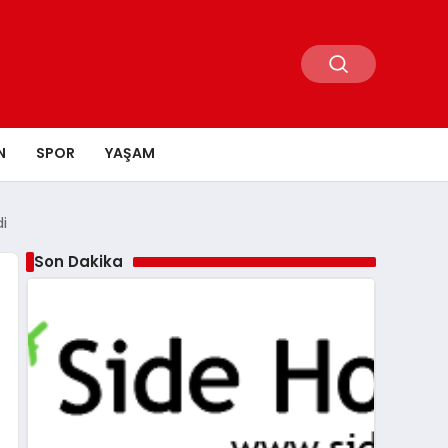
N
SPOR
YAŞAM
i
Son Dakika