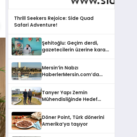
Thrill Seekers Rejoice: Side Quad
Safari Adventure!
Şehitoğlu: Geçim derdi,
gazetecilerin üzerine kara
basan gibi çökmüştür!
Mersin’in Nabzı
HaberlerMersin.com’da
Atıyor!
Tanyer Yapı Zemin
Mühendisliğinde Hedef
Büyüttü
Döner Point, Türk dönerini
Amerika’ya taşıyor