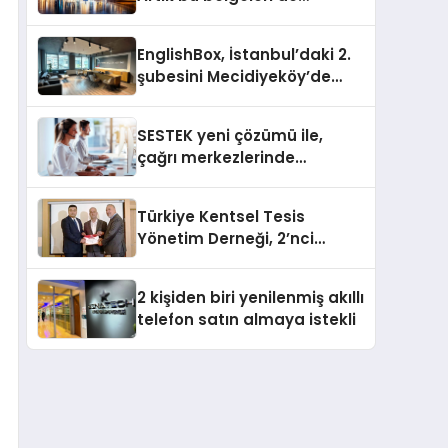
sunmanız gerekiyor
EnglishBox, İstanbul’daki 2.
şubesini Mecidiyeköy’de
açıyor
SESTEK yeni çözümü ile,
çağrı merkezlerinde
kapasite planlama
verimliliğini 4 kat artırıyor
Türkiye Kentsel Tesis
Yönetim Derneği, 2’nci
Yönetim Kurulu Çalışma
Kampı düzenlendi
2 kişiden biri yenilenmiş akıllı
telefon satın almaya istekli