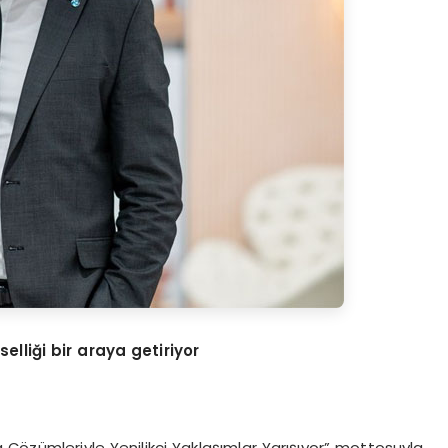
elliği bir araya getiriyor
 Çözümleriyle Yenilikçi Yaklaşımlar Yarışıyor” mottosuyla