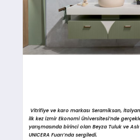
Vitrifiye ve karo markası Seramiksan, İtalyan
ilk kez İzmir Ekonomi
Ü
niversitesi
’
nde gerçekle
yarış
mas
ında birinci olan Beyza Tuluk ve Asl
UNICERA Fuarı’nda sergiledi.