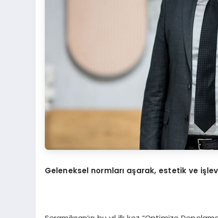
Geleneksel normları aşarak, estetik ve işlevs
Seramiksan’ın bu yıl ilk kez “Optimize Depolama