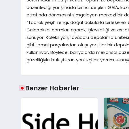
düzenlediği yarışmada birinci seçilen GAIA, ko
etrafında dönmesini simgeleyen merkezi bir dair
“Toprak yeşil” rengi, doğal dokularla birleşere
Geleneksel normları aşarak, işlevselliği ve est
sunuyor. Koleksiyon, lavabolu depolama ünitesi
gibi temel parçalardan oluşuyor. Her bir depola
kullanılıyor. Böylece, banyolarda mekansal d
güzelliğiyle buluşturan yenilikçi bir yorum sunuy
Benzer Haberler