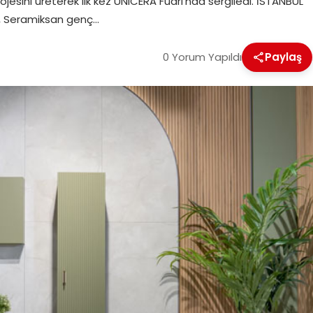
jesini üreterek ilk kez UNICERA Fuarı’nda sergiledi. İSTANBUL
n, Seramiksan genç…
0 Yorum Yapıldı
Paylaş