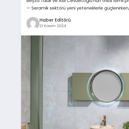
Beyza Tuluk ve Aslı Cevdetoğlu’nun GAIA isimli pro
— Seramik sektörü yeni yeteneklerle güçlenirke
Haber Editörü
21 Kasım 2024