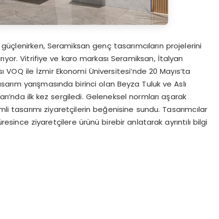
güçlenirken, Seramiksan genç tasarımcıların projelerini
ıyor. Vitrifiye ve karo markası Seramiksan, İtalyan
 VOQ ile İzmir Ekonomi Üniversitesi’nde 20 Mayıs’ta
tasarım yarışmasında birinci olan Beyza Tuluk ve Aslı
rı’nda ilk kez sergiledi. Geleneksel normları aşarak
simli tasarımı ziyaretçilerin beğenisine sundu. Tasarımcılar
since ziyaretçilere ürünü birebir anlatarak ayrıntılı bilgi