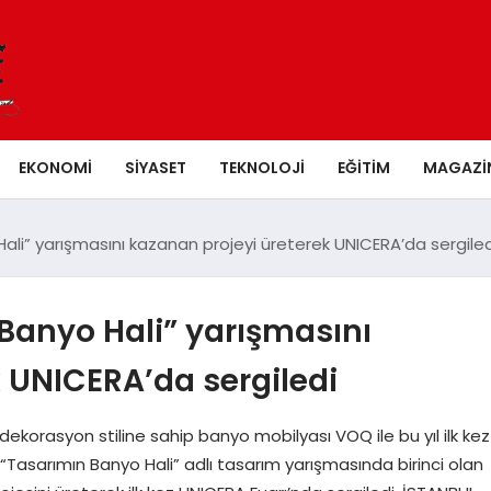
EKONOMI
SIYASET
TEKNOLOJI
EĞITIM
MAGAZI
ali” yarışmasını kazanan projeyi üreterek UNICERA’da sergiled
Banyo Hali” yarışmasını
 UNICERA’da sergiledi
korasyon stiline sahip banyo mobilyası VOQ ile bu yıl ilk kez
 “Tasarımın Banyo Hali” adlı tasarım yarışmasında birinci olan