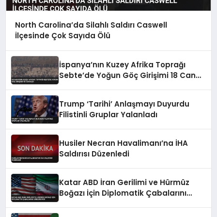
North Carolina’da Silahlı Saldırı Caswell
İlçesinde Çok Sayıda Ölü
İspanya’nın Kuzey Afrika Toprağı
Sebte’de Yoğun Göç Girişimi 18 Can
Aldı
Trump ‘Tarihi’ Anlaşmayı Duyurdu
Filistinli Gruplar Yalanladı
Husiler Necran Havalimanı’na İHA
Saldırısı Düzenledi
Katar ABD İran Gerilimi ve Hürmüz
Boğazı İçin Diplomatik Çabalarını
Sürdürüyor