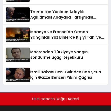
Trump’tan Yeniden Adaylık
Açıklaması Anayasa Tartışması
Başlattı
İspanya ve Fransa’da Orman
Yangınları Yüz Binlerce Kişiyi Tahliye
Etti
Macrondan Türkiyeye yangın
söndürme uçağı teşekkürü
İsrail Bakanı Ben-Gvir’den Batı Şeria
İçin Gazze Benzeri Yıkım Çağrısı
Ulus Haberin Doğru Adresi