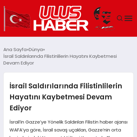
GÜNDEM
Ana Sayfa
Dünya
İsrail Saldırılarında Filistinlilerin Hayatını Kaybetmesi
DÜNYA
Devam Ediyor
EKONOMI
İsrail Saldırılarında Filistinlilerin
SIYASET
Hayatını Kaybetmesi Devam
Ediyor
TEKNOLOJI
İsrail’in Gazze’ye Yönelik Saldırıları Filistin haber ajansı
EĞITIM
WAFA’ya göre, İsrail savaş uçakları, Gazze’nin orta