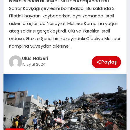
kesimlerindeki Nusayrat Mülteci Kampı’nda Ebu
MAGAZIN
Sarrar Kavşağı çevresini bombaladı. Bu saldırıda 3
Filistinli hayatını kaybederken, aynı zamanda İsrail
SPOR
askeri araçları da Nusayrat Mülteci Kampı’na yoğun
ateş saldırısı gerçekleştirdi. Ölü ve Yaralılar İsrail
YAŞAM
ordusu, Gazze Şeridi’nin kuzeyindeki Cibaliya Mülteci
Kampı’na Suveydan ailesine…
Ulus Haberi
Paylaş
15 Eylül 2024