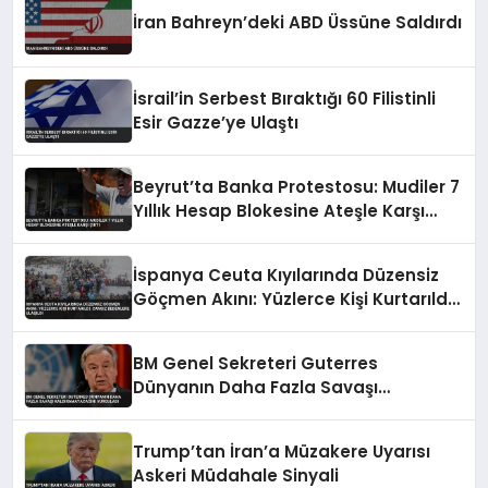
İran Bahreyn’deki ABD Üssüne Saldırdı
İsrail’in Serbest Bıraktığı 60 Filistinli
Esir Gazze’ye Ulaştı
Beyrut’ta Banka Protestosu: Mudiler 7
Yıllık Hesap Blokesine Ateşle Karşı
Çıktı
İspanya Ceuta Kıyılarında Düzensiz
Göçmen Akını: Yüzlerce Kişi Kurtarıldı,
Cansız Bedenlere Ulaşıldı
BM Genel Sekreteri Guterres
Dünyanın Daha Fazla Savaşı
Kaldıramayacağını Vurguladı
Trump’tan İran’a Müzakere Uyarısı
Askeri Müdahale Sinyali