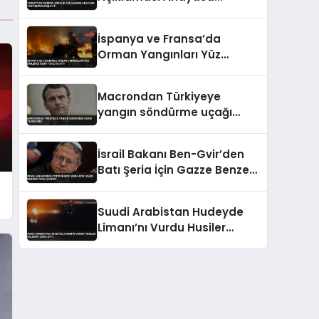
Tartışması Başlattı
İspanya ve Fransa’da
Orman Yangınları Yüz
Binlerce Kişiyi Tahliye Etti
Macrondan Türkiyeye
yangın söndürme uçağı
teşekkürü
İsrail Bakanı Ben-Gvir’den
Batı Şeria İçin Gazze Benzeri
Yıkım Çağrısı
Suudi Arabistan Hudeyde
Limanı’nı Vurdu Husiler
Saldırıyı İddia Etti