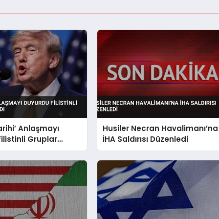
rihi’ Anlaşmayı
Husiler Necran Havalimanı’na
listinli Gruplar
İHA Saldırısı Düzenledi