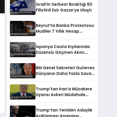
İsrail’in Serbest Bıraktığı 60
Filistinli Esir Gazze’ye Ulaştı
Beyrut’ta Banka Protestosu:
Mudiler 7 Yıllık Hesap
Blokesine Ateşle Karşı Çıktı
İspanya Ceuta Kıyılarında
Düzensiz Göçmen Akını:
Yüzlerce Kişi Kurtarıldı,
Cansız Bedenlere Ulaşıldı
BM Genel Sekreteri Guterres
Dünyanın Daha Fazla Savaşı
Kaldıramayacağını
Vurguladı
Trump’tan İran’a Müzakere
Uyarısı Askeri Müdahale
Sinyali
Trump’tan Yeniden Adaylık
Açıklaması Anayasa