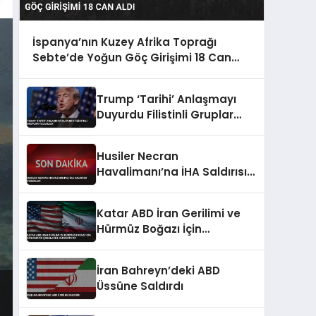
İspanya’nın Kuzey Afrika Toprağı
Sebte’de Yoğun Göç Girişimi 18 Can
Aldı
Trump ‘Tarihi’ Anlaşmayı
Duyurdu Filistinli Gruplar
Yalanladı
Husiler Necran
Havalimanı’na İHA Saldırısı
Düzenledi
Katar ABD İran Gerilimi ve
Hürmüz Boğazı İçin
Diplomatik Çabalarını
Sürdürüyor
İran Bahreyn’deki ABD
Üssüne Saldırdı