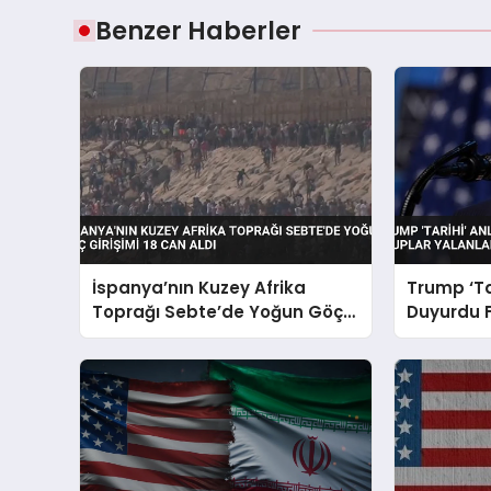
Benzer Haberler
İspanya’nın Kuzey Afrika
Trump ‘Ta
Toprağı Sebte’de Yoğun Göç
Duyurdu Fi
Girişimi 18 Can Aldı
Yalanladı