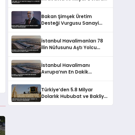
Ulaştı
Bakan Şimşek Üretim
Desteği Vurgusu Sanayi
Verilerini Değerlendirdi
İstanbul Havalimanları 78
İlin Nüfusunu Aştı Yolcu
Sayısıyla Dikkat Çekti
İstanbul Havalimanı
Avrupa’nın En Dakik
Havalimanı Seçildi
Türkiye’den 5.8 Milyar
Dolarlık Hububat ve Bakliyat
İhracatı Gerçekleşti