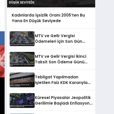
Kadınlarda İşsizlik Oranı 2005’ten Bu
Yana En Düşük Seviyede
MTV ve Gelir Vergisi
Ödemeleri İçin Son Gün
Yarın
MTV ve Gelir Vergisi İkinci
Taksit Son Ödeme Günü
Bugün
Tebligat Yapılmadan
İşletilen Faiz KDK Kararıyla
İade Edildi
Küresel Piyasalar Jeopolitik
Gerilimle Başladı Enflasyon
Kaygıları Artıyor