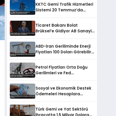
KKTC Gemi Trafik Hizmetleri
Sistemi 20 Temmuz’da
Faaliyete Başlayacak
Ticaret Bakanı Bolat
Brüksel’e Gidiyor AB Sanayi
Politikalarını Masaya
Yatıracak
ABD-İran Geriliminde Enerji
Fiyatları 100 Doları Görebilir
Mi
Petrol Fiyatları Orta Doğu
Gerilimleri ve Fed
Beklentileriyle Düşüşte
Sosyal ve Ekonomik Destek
Ödemeleri Hesaplara
Yatırıldı
Türk Gemi ve Yat Sektörü
İhracatta 1.5 Milyar Dolara