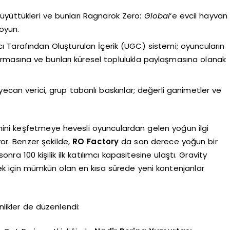
 büyüttükleri ve bunları Ragnarok Zero:
Global
‘e evcil hayvan
 oyun.
nıcı Tarafından Oluşturulan İçerik (UGC) sistemi; oyuncuların
turmasına ve bunları küresel toplulukla paylaşmasına olanak
yecan verici, grup tabanlı baskınlar; değerli ganimetler ve
mini keşfetmeye hevesli oyunculardan gelen yoğun ilgi
r. Benzer şekilde,
RO Factory
da son derece yoğun bir
a 100 kişilik ilk katılımcı kapasitesine ulaştı. Gravity
ek için mümkün olan en kısa sürede yeni kontenjanlar
nlikler de düzenlendi: