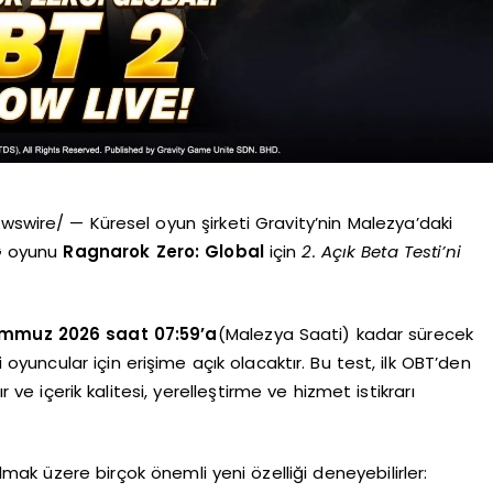
ire/ — Küresel oyun şirketi Gravity’nin Malezya’daki
G oyunu
Ragnarok Zero: Global
için
2. Açık Beta Testi’ni
emmuz 2026 saat 07:59’a
(Malezya Saati) kadar sürecek
uncular için erişime açık olacaktır. Bu test, ilk OBT’den
r ve içerik kalitesi, yerelleştirme ve hizmet istikrarı
ak üzere birçok önemli yeni özelliği deneyebilirler: