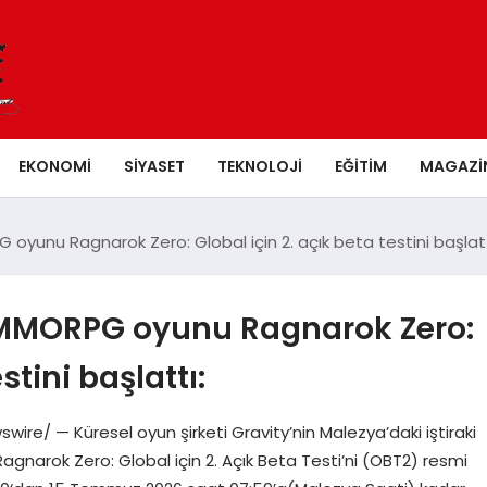
EKONOMI
SIYASET
TEKNOLOJI
EĞITIM
MAGAZI
yunu Ragnarok Zero: Global için 2. açık beta testini başlatt
 MMORPG oyunu Ragnarok Zero:
stini başlattı:
e/ — Küresel oyun şirketi Gravity’nin Malezya’daki iştiraki
arok Zero: Global için 2. Açık Beta Testi’ni (OBT2) resmi