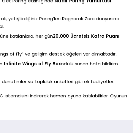
 Get Poring etkinliğinde
Nadir Poring Yumurtası
, yetiştirdiğiniz Poring’leri Ragnarok Zero dünyasına
l.
ne katılanlara, her gün
20.000 Ücretsiz Kafra Puanı
gs of Fly” ve gelişim destek öğeleri yer almaktadır.
in
Infinite Wings of Fly Box
ödülü sunan hata bildirim
enetimler ve topluluk anketleri gibi ek faaliyetler.
C istemcisini indirerek hemen oyuna katılabilirler. Oyunun