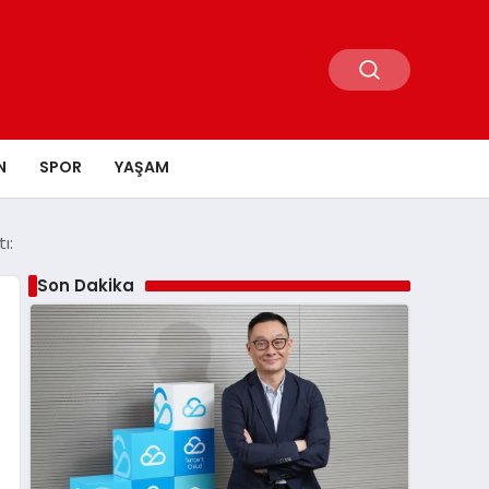
N
SPOR
YAŞAM
ı:
Son Dakika