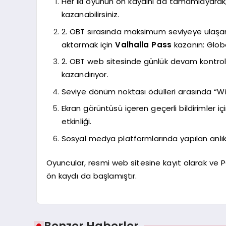
Her iki oyunun ön kaydını da tamamlayarak,
kazanabilirsiniz.
2. OBT sırasında maksimum seviyeye ulaşarak
aktarmak için
Valhalla Pass
kazanın: Globa
2. OBT web sitesinde günlük devam kontrolü
kazandırıyor.
Seviye dönüm noktası ödülleri arasında “Win
Ekran görüntüsü içeren geçerli bildirimler iç
etkinliği.
Sosyal medya platformlarında yapılan anlık d
Oyuncular, resmi web sitesine kayıt olarak ve P
ön kaydı da başlamıştır.
Benzer Haberler