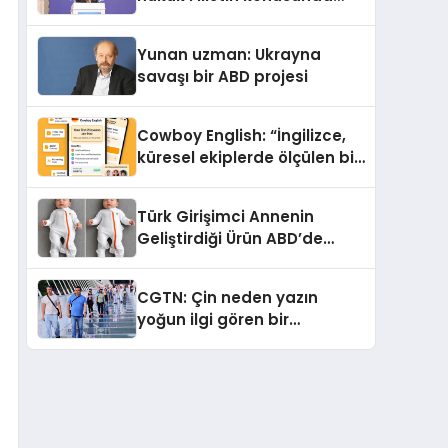
çifte standart uyguluyor
Yunan uzman: Ukrayna
savaşı bir ABD projesi
Cowboy English: “İngilizce,
küresel ekiplerde ölçülen bir
iş yetkinliğine dönüşüyor”
Türk Girişimci Annenin
Geliştirdiği Ürün ABD’de
Bebeklerde Güvenli Uyku
Standardına Yeni Bir Bakış
CGTN: Çin neden yazın
Açısı Getiriyor.
yoğun ilgi gören bir
destinasyon hâline geldi?