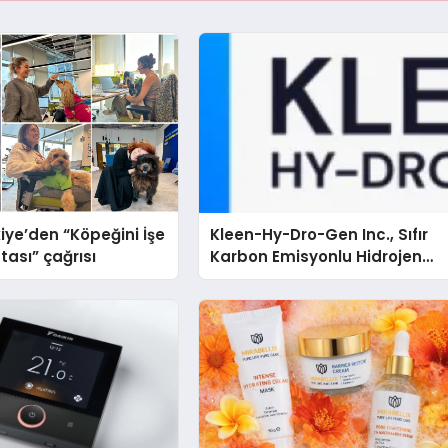
iye’den “Köpeğini İşe
Kleen-Hy-Dro-Gen Inc., Sıfır
tası” çağrısı
Karbon Emisyonlu Hidrojen
Isıtma Teknolojisinde ISO ve
TSSA Düzenleyici Onaylarını
Aldı