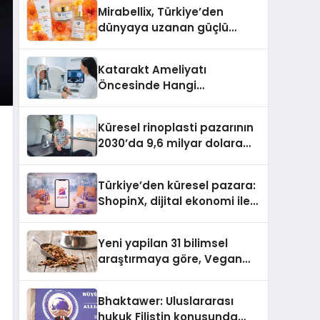
Türkiye’de
Mirabellix, Türkiye’den
dünyaya uzanan güçlü
büyümesini sürdürüyor
Katarakt Ameliyatı
Öncesinde Hangi
Değerlendirmeler Yapılır?
Küresel rinoplasti pazarının
2030’da 9,6 milyar dolara
ulaşması bekleniyor
Türkiye’den küresel pazara:
ShopinX, dijital ekonomi ile
gerçek dünya alışverişini bir
araya getirmeyi hedefliyor
Yeni yapilan 31 bilimsel
araştırmaya göre, Vegan
Köpek Maması ve Vegan
Kedi Mamasının İyi
Bhaktawer: Uluslararası
Sindirildiğini Ortaya Koydu
hukuk Filistin konusunda