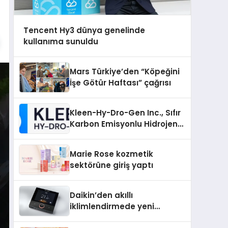
Tencent Hy3 dünya genelinde
kullanıma sunuldu
Mars Türkiye’den “Köpeğini
İşe Götür Haftası” çağrısı
Kleen-Hy-Dro-Gen Inc., Sıfır
Karbon Emisyonlu Hidrojen
Isıtma Teknolojisinde ISO ve
TSSA Düzenleyici Onaylarını
Marie Rose kozmetik
Aldı
sektörüne giriş yaptı
Daikin’den akıllı
iklimlendirmede yeni
dönem: Madoka Plus