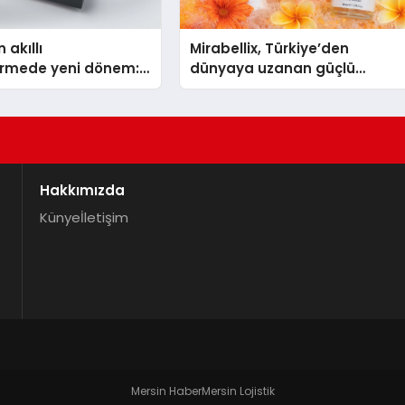
 akıllı
Mirabellix, Türkiye’den
dirmede yeni dönem:
dünyaya uzanan güçlü
lus Türkiye’de
büyümesini sürdürüyor
Hakkımızda
Künye
İletişim
Mersin Haber
Mersin Lojistik