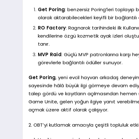
Get Poring
: benzersiz Poring’leri toplayıp
olarak aktarabilecekleri keyifli bir bağlantılı
RO Factory
: Ragnarok tarihindeki ilk Kulla
kendilerine özgü kozmetik ayak izleri oluş
tanır.
MVP Raid
: Güçlü MVP patronlarına karşı he
görevlerle bağlantılı ödüller sunuyor.
Get Poring
, yeni evcil hayvan arkadaş deneyi
sayesinde hâlâ büyük ilgi görmeye devam ediyo
talep gördü ve kayıtların açılmasından hemen sonr
Game Unite, gelen yoğun ilgiye yanıt verebilm
açmak üzere aktif olarak çalışıyor.
2. OBT’yi kutlamak amacıyla çeşitli topluluk etki