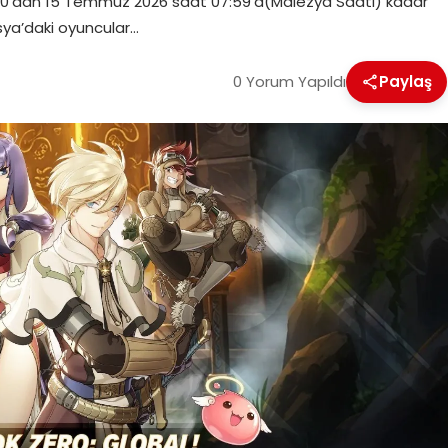
:00‘dan 15 Temmuz 2026 saat 07:59’a(Malezya Saati) kadar
ya’daki oyuncular…
0 Yorum Yapıldı
Paylaş