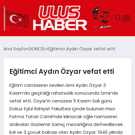
GÜNDEM
Ana Sayfa
GÜNCEL
Eğitimci Aydın Özyar vefat etti
DÜNYA
Eğitimci Aydın Özyar vefat etti
EKONOMI
Eğitim camiasının sevilen ismi Aydın Özyar 3
SIYASET
Kasım’da geçirdiği rahatsızlık sonucunda İzmir’de
vefat etti. Özyar’ın cenazesi 5 Kasım Salı günü
TEKNOLOJI
Dokuz Eylül İlahiyat Fakültesi içinde bulunan Hacı
Fatma Tatari Camii’nde kılınacak öğle namazının
EĞITIM
ardından Gaziemir Sarnıç mezarlığına defnedilecek.
Evli ve 3 çocuk babası olan Aydın Özyar; 1940 yılında