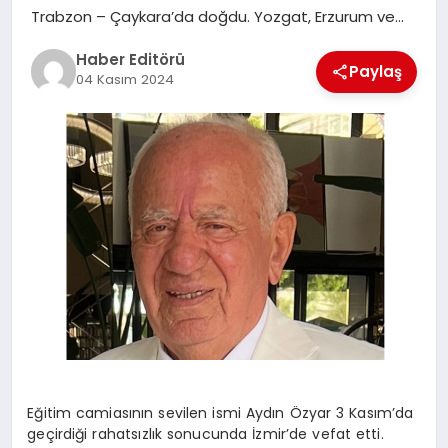
MAGAZIN
Trabzon – Çaykara’da doğdu. Yozgat, Erzurum ve…
Haber Editörü
SPOR
Paylaş
04 Kasım 2024
YAŞAM
Eğitim camiasının sevilen ismi Aydın Özyar 3 Kasım’da
geçirdiği rahatsızlık sonucunda İzmir’de vefat etti.