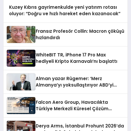
Kuzey Kıbrıs gayrimenkulde yeni yatırım rotası
oluyor: “Doğru ve hızlı hareket eden kazanacak”
Fransız Profesör Collin: Macron çöküşü
hızlandırdı
WhiteBIT TR, iPhone 17 Pro Max
hediyeli Kripto Karnavalı’nı başlattı
Alman yazar Rügemer: ‘Merz
Almanya’yı yoksullaştırıyor ABD’yi
zenginleştiriyor’
Falcon Aero Group, Havacılıkta
Türkiye Merkezli Küresel Çözüm
Ortağı Olma Yolunda İlerliyor
Derya Arms, İstanbul Prohunt 2026’da