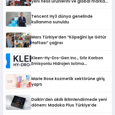
yeni nesil ürünlerini ve global marka
vizyonunu sergiledi
Tencent Hy3 dünya genelinde
kullanıma sunuldu
Mars Türkiye’den “Köpeğini İşe Götür
Haftası” çağrısı
Kleen-Hy-Dro-Gen Inc., Sıfır Karbon
Emisyonlu Hidrojen Isıtma
Teknolojisinde ISO ve TSSA
Düzenleyici Onaylarını Aldı
Marie Rose kozmetik sektörüne giriş
yaptı
Daikin’den akıllı iklimlendirmede yeni
dönem: Madoka Plus Türkiye’de