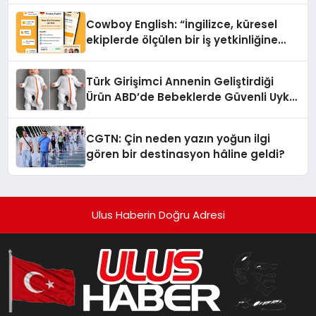
Cowboy English: “İngilizce, küresel
ekiplerde ölçülen bir iş yetkinliğine
dönüşüyor”
Türk Girişimci Annenin Geliştirdiği
Ürün ABD’de Bebeklerde Güvenli Uyku
Standardına Yeni Bir Bakış Açısı
Getiriyor.
CGTN: Çin neden yazın yoğun ilgi
gören bir destinasyon hâline geldi?
Ulus Haberin Doğru Adresi