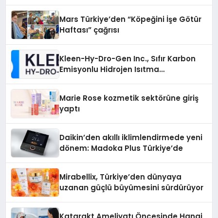
Mars Türkiye’den “Köpeğini İşe Götür
Haftası” çağrısı
Kleen-Hy-Dro-Gen Inc., Sıfır Karbon
Emisyonlu Hidrojen Isıtma
Teknolojisinde ISO ve TSSA
Düzenleyici Onaylarını Aldı
Marie Rose kozmetik sektörüne giriş
yaptı
Daikin’den akıllı iklimlendirmede yeni
dönem: Madoka Plus Türkiye’de
Mirabellix, Türkiye’den dünyaya
uzanan güçlü büyümesini sürdürüyor
Katarakt Ameliyatı Öncesinde Hangi