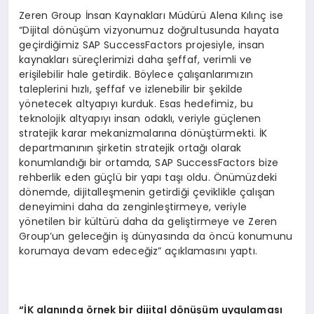
Zeren Group İnsan Kaynakları Müdürü Alena Kılınç ise
“Dijital dönüşüm vizyonumuz doğrultusunda hayata
geçirdiğimiz SAP SuccessFactors projesiyle, insan
kaynakları süreçlerimizi daha şeffaf, verimli ve
erişilebilir hale getirdik. Böylece çalışanlarımızın
taleplerini hızlı, şeffaf ve izlenebilir bir şekilde
yönetecek altyapıyı kurduk. Esas hedefimiz, bu
teknolojik altyapıyı insan odaklı, veriyle güçlenen
stratejik karar mekanizmalarına dönüştürmekti. İK
departmanının şirketin stratejik ortağı olarak
konumlandığı bir ortamda, SAP SuccessFactors bize
rehberlik eden güçlü bir yapı taşı oldu. Önümüzdeki
dönemde, dijitalleşmenin getirdiği çeviklikle çalışan
deneyimini daha da zenginleştirmeye, veriyle
yönetilen bir kültürü daha da geliştirmeye ve Zeren
Group’un geleceğin iş dünyasında da öncü konumunu
korumaya devam edeceğiz” açıklamasını yaptı.
“
İK alanında
ö
rnek bir dijital d
ö
nüşüm uygulaması