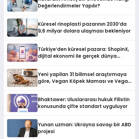
Değerlendirmeler Yapılır?
Küresel rinoplasti pazarının 2030’da
9,6 milyar dolara ulaşması bekleniyor
Türkiye’den küresel pazara: ShopinX,
dijital ekonomi ile gerçek dünya
alışverişini bir araya getirmeyi
hedefliyor
Yeni yapilan 31 bilimsel araştırmaya
göre, Vegan Köpek Maması ve Vegan
Kedi Mamasının İyi Sindirildiğini
Ortaya Koydu
Bhaktawer: Uluslararası hukuk Filistin
konusunda çifte standart uyguluyor
Yunan uzman: Ukrayna savaşı bir ABD
projesi