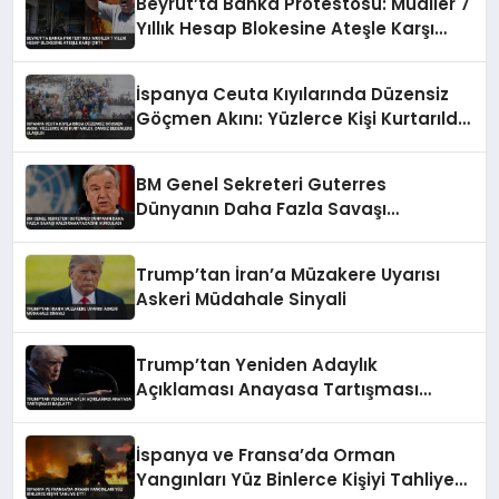
Beyrut’ta Banka Protestosu: Mudiler 7
Yıllık Hesap Blokesine Ateşle Karşı
Çıktı
İspanya Ceuta Kıyılarında Düzensiz
Göçmen Akını: Yüzlerce Kişi Kurtarıldı,
Cansız Bedenlere Ulaşıldı
BM Genel Sekreteri Guterres
Dünyanın Daha Fazla Savaşı
Kaldıramayacağını Vurguladı
Trump’tan İran’a Müzakere Uyarısı
Askeri Müdahale Sinyali
Trump’tan Yeniden Adaylık
Açıklaması Anayasa Tartışması
Başlattı
İspanya ve Fransa’da Orman
Yangınları Yüz Binlerce Kişiyi Tahliye