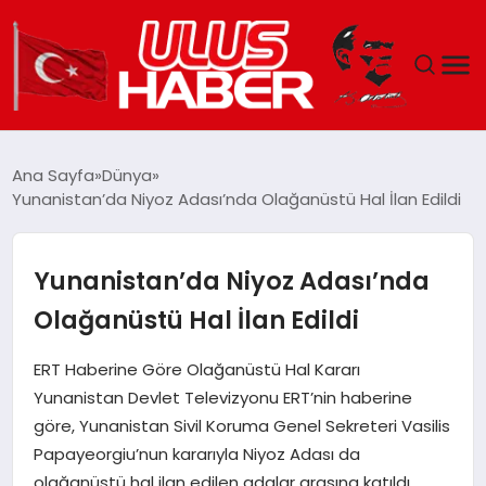
GÜNDEM
Ana Sayfa
Dünya
Yunanistan’da Niyoz Adası’nda Olağanüstü Hal İlan Edildi
DÜNYA
EKONOMI
Yunanistan’da Niyoz Adası’nda
Olağanüstü Hal İlan Edildi
SIYASET
ERT Haberine Göre Olağanüstü Hal Kararı
TEKNOLOJI
Yunanistan Devlet Televizyonu ERT’nin haberine
göre, Yunanistan Sivil Koruma Genel Sekreteri Vasilis
EĞITIM
Papayeorgiu’nun kararıyla Niyoz Adası da
olağanüstü hal ilan edilen adalar arasına katıldı.