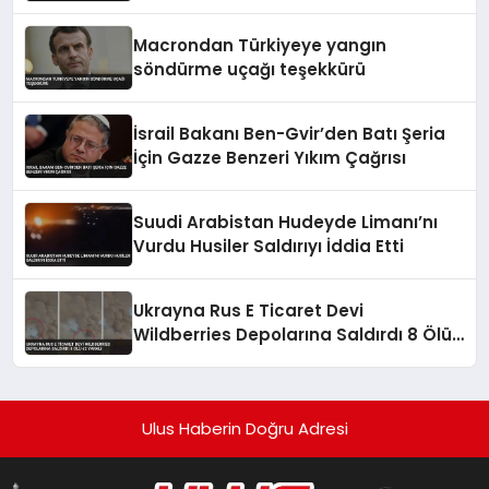
Etti
Macrondan Türkiyeye yangın
söndürme uçağı teşekkürü
İsrail Bakanı Ben-Gvir’den Batı Şeria
İçin Gazze Benzeri Yıkım Çağrısı
Suudi Arabistan Hudeyde Limanı’nı
Vurdu Husiler Saldırıyı İddia Etti
Ukrayna Rus E Ticaret Devi
Wildberries Depolarına Saldırdı 8 Ölü
62 Yaralı
Ulus Haberin Doğru Adresi