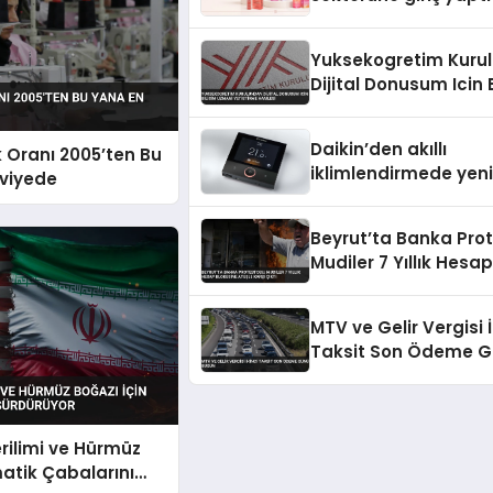
Yuksekogretim Kuru
Dijital Donusum Icin 
Uzmani Yetistirme H
Daikin’den akıllı
k Oranı 2005’ten Bu
iklimlendirmede yeni
viyede
dönem: Madoka Plu
Türkiye’de
Beyrut’ta Banka Pro
Mudiler 7 Yıllık Hesap
Blokesine Ateşle Karş
MTV ve Gelir Vergisi İ
Taksit Son Ödeme 
Bugün
rilimi ve Hürmüz
matik Çabalarını