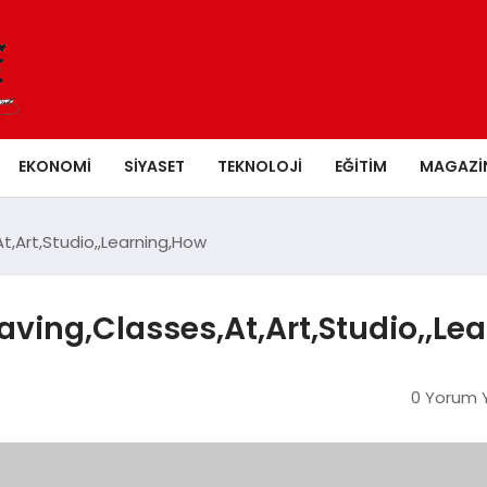
EKONOMI
SIYASET
TEKNOLOJI
EĞITIM
MAGAZI
,Art,Studio,,Learning,How
ving,Classes,At,Art,Studio,,Le
0 Yorum Y