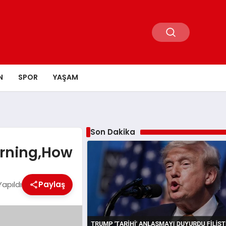
N
SPOR
YAŞAM
Son Dakika
arning,How
apıldı
Paylaş