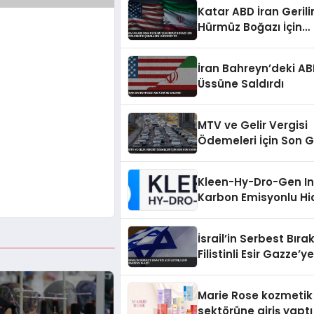
Katar ABD İran Gerili
Hürmüz Boğazı İçin
Diplomatik Çabaları
Sürdürüyor
İran Bahreyn’deki A
Üssüne Saldırdı
MTV ve Gelir Vergisi
Ödemeleri İçin Son 
Yarın
Kleen-Hy-Dro-Gen Inc.
Karbon Emisyonlu Hi
Isıtma Teknolojisind
TSSA Düzenleyici Ona
İsrail’in Serbest Bırak
Aldı
Filistinli Esir Gazze’ye
Marie Rose kozmetik
sektörüne giriş yaptı