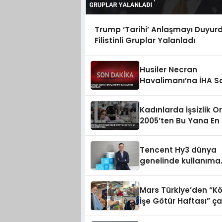
Trump ‘Tarihi’ Anlaşmayı Duyur
Filistinli Gruplar Yalanladı
Husiler Necran
Havalimanı’na İHA Sal
Düzenledi
Kadınlarda İşsizlik O
2005’ten Bu Yana En
Seviyede
Tencent Hy3 dünya
genelinde kullanıma
sunuldu
Mars Türkiye’den “K
İşe Götür Haftası” ça