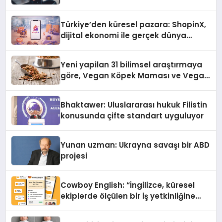
Türkiye’den küresel pazara: ShopinX,
dijital ekonomi ile gerçek dünya
alışverişini bir araya getirmeyi
hedefliyor
Yeni yapilan 31 bilimsel araştırmaya
göre, Vegan Köpek Maması ve Vegan
Kedi Mamasının İyi Sindirildiğini
Ortaya Koydu
Bhaktawer: Uluslararası hukuk Filistin
konusunda çifte standart uyguluyor
Yunan uzman: Ukrayna savaşı bir ABD
projesi
Cowboy English: “İngilizce, küresel
ekiplerde ölçülen bir iş yetkinliğine
dönüşüyor”