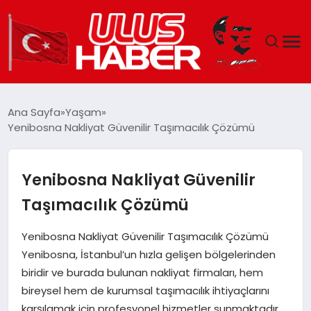
GÜNDEM
Ana Sayfa
Yaşam
Yenibosna Nakliyat Güvenilir Taşımacılık Çözümü
DÜNYA
EKONOMI
Yenibosna Nakliyat Güvenilir
Taşımacılık Çözümü
SIYASET
Yenibosna Nakliyat Güvenilir Taşımacılık Çözümü
TEKNOLOJI
Yenibosna, İstanbul’un hızla gelişen bölgelerinden
biridir ve burada bulunan nakliyat firmaları, hem
EĞITIM
bireysel hem de kurumsal taşımacılık ihtiyaçlarını
karşılamak için profesyonel hizmetler sunmaktadır.