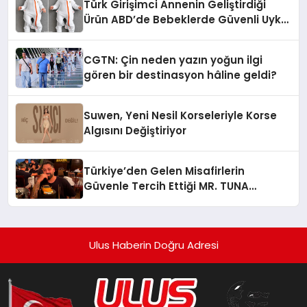
Türk Girişimci Annenin Geliştirdiği
Ürün ABD’de Bebeklerde Güvenli Uyku
Standardına Yeni Bir Bakış Açısı
Getiriyor.
CGTN: Çin neden yazın yoğun ilgi
gören bir destinasyon hâline geldi?
Suwen, Yeni Nesil Korseleriyle Korse
Algısını Değiştiriyor
Türkiye’den Gelen Misafirlerin
Güvenle Tercih Ettiği MR. TUNA
Restaurant Uluslararası Başarısıyla
Dikkat Çekiyor
Ulus Haberin Doğru Adresi