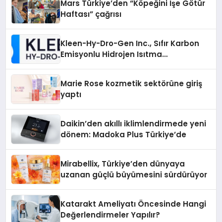
Mars Türkiye’den “Köpeğini İşe Götür
Haftası” çağrısı
Kleen-Hy-Dro-Gen Inc., Sıfır Karbon
Emisyonlu Hidrojen Isıtma
Teknolojisinde ISO ve TSSA
Düzenleyici Onaylarını Aldı
Marie Rose kozmetik sektörüne giriş
yaptı
Daikin’den akıllı iklimlendirmede yeni
dönem: Madoka Plus Türkiye’de
Mirabellix, Türkiye’den dünyaya
uzanan güçlü büyümesini sürdürüyor
Katarakt Ameliyatı Öncesinde Hangi
Değerlendirmeler Yapılır?