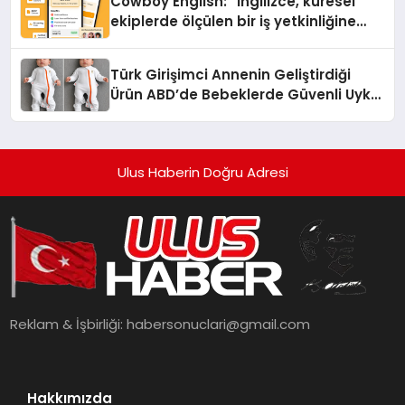
Cowboy English: “İngilizce, küresel
ekiplerde ölçülen bir iş yetkinliğine
dönüşüyor”
Türk Girişimci Annenin Geliştirdiği
Ürün ABD’de Bebeklerde Güvenli Uyku
Standardına Yeni Bir Bakış Açısı
Getiriyor.
Ulus Haberin Doğru Adresi
Reklam & İşbirliği:
habersonuclari@gmail.com
Hakkımızda