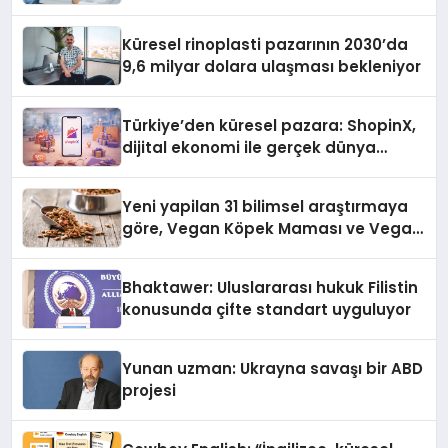
Küresel rinoplasti pazarının 2030’da
9,6 milyar dolara ulaşması bekleniyor
Türkiye’den küresel pazara: ShopinX,
dijital ekonomi ile gerçek dünya
alışverişini bir araya getirmeyi
hedefliyor
Yeni yapilan 31 bilimsel araştırmaya
göre, Vegan Köpek Maması ve Vegan
Kedi Mamasının İyi Sindirildiğini
Ortaya Koydu
Bhaktawer: Uluslararası hukuk Filistin
konusunda çifte standart uyguluyor
Yunan uzman: Ukrayna savaşı bir ABD
projesi