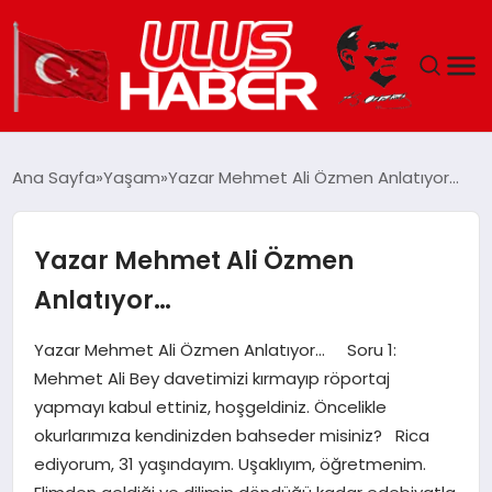
GÜNDEM
Ana Sayfa
Yaşam
Yazar Mehmet Ali Özmen Anlatıyor…
DÜNYA
Yazar Mehmet Ali Özmen
EKONOMI
Anlatıyor…
SIYASET
Yazar Mehmet Ali Özmen Anlatıyor… Soru 1:
Mehmet Ali Bey davetimizi kırmayıp röportaj
TEKNOLOJI
yapmayı kabul ettiniz, hoşgeldiniz. Öncelikle
okurlarımıza kendinizden bahseder misiniz? Rica
EĞITIM
ediyorum, 31 yaşındayım. Uşaklıyım, öğretmenim.