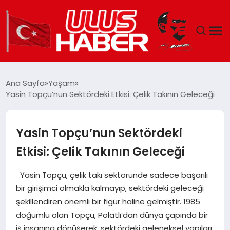
GÜNDEM
Ana Sayfa
Yaşam
Yasin Topçu’nun Sektördeki Etkisi: Çelik Takının Geleceği
DÜNYA
EKONOMI
Yasin Topçu’nun Sektördeki
Etkisi: Çelik Takının Geleceği
SIYASET
Yasin Topçu, çelik takı sektöründe sadece başarılı
TEKNOLOJI
bir girişimci olmakla kalmayıp, sektördeki geleceği
şekillendiren önemli bir figür haline gelmiştir. 1985
EĞITIM
doğumlu olan Topçu, Polatlı’dan dünya çapında bir
iş insanına dönüşerek, sektördeki geleneksel yapıları