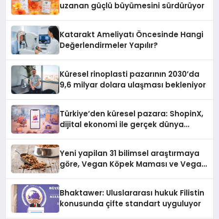
uzanan güçlü büyümesini sürdürüyor
Katarakt Ameliyatı Öncesinde Hangi
Değerlendirmeler Yapılır?
Küresel rinoplasti pazarının 2030’da
9,6 milyar dolara ulaşması bekleniyor
Türkiye’den küresel pazara: ShopinX,
dijital ekonomi ile gerçek dünya
alışverişini bir araya getirmeyi
hedefliyor
Yeni yapilan 31 bilimsel araştırmaya
göre, Vegan Köpek Maması ve Vegan
Kedi Mamasının İyi Sindirildiğini
Ortaya Koydu
Bhaktawer: Uluslararası hukuk Filistin
konusunda çifte standart uyguluyor