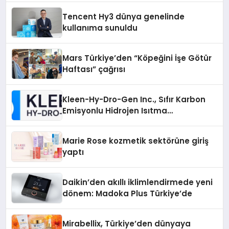
Tencent Hy3 dünya genelinde
kullanıma sunuldu
Mars Türkiye’den “Köpeğini İşe Götür
Haftası” çağrısı
Kleen-Hy-Dro-Gen Inc., Sıfır Karbon
Emisyonlu Hidrojen Isıtma
Teknolojisinde ISO ve TSSA
Düzenleyici Onaylarını Aldı
Marie Rose kozmetik sektörüne giriş
yaptı
Daikin’den akıllı iklimlendirmede yeni
dönem: Madoka Plus Türkiye’de
Mirabellix, Türkiye’den dünyaya