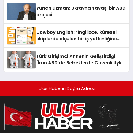
Yunan uzman: Ukrayna savaşı bir ABD
projesi
Cowboy English: “İngilizce, küresel
ekiplerde ölçülen bir iş yetkinliğine
dönüşüyor”
Türk Girişimci Annenin Geliştirdiği
Ürün ABD’de Bebeklerde Güvenli Uyku
Standardına Yeni Bir Bakış Açısı
Getiriyor.
Ulus Haberin Doğru Adresi