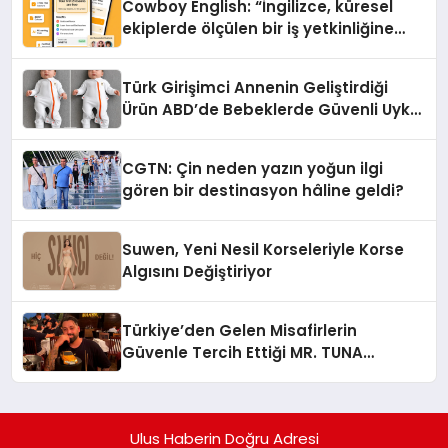
Cowboy English: “İngilizce, küresel
ekiplerde ölçülen bir iş yetkinliğine
dönüşüyor”
Türk Girişimci Annenin Geliştirdiği
Ürün ABD’de Bebeklerde Güvenli Uyku
Standardına Yeni Bir Bakış Açısı
Getiriyor.
CGTN: Çin neden yazın yoğun ilgi
gören bir destinasyon hâline geldi?
Suwen, Yeni Nesil Korseleriyle Korse
Algısını Değiştiriyor
Türkiye’den Gelen Misafirlerin
Güvenle Tercih Ettiği MR. TUNA
Restaurant Uluslararası Başarısıyla
Dikkat Çekiyor
Ulus Haberin Doğru Adresi