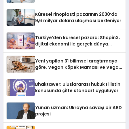
Küresel rinoplasti pazarının 2030’da
9,6 milyar dolara ulaşması bekleniyor
Türkiye’den küresel pazara: ShopinX,
dijital ekonomi ile gerçek dünya
alışverişini bir araya getirmeyi
hedefliyor
Yeni yapilan 31 bilimsel araştırmaya
göre, Vegan Köpek Maması ve Vegan
Kedi Mamasının İyi Sindirildiğini
Ortaya Koydu
Bhaktawer: Uluslararası hukuk Filistin
konusunda çifte standart uyguluyor
Yunan uzman: Ukrayna savaşı bir ABD
projesi