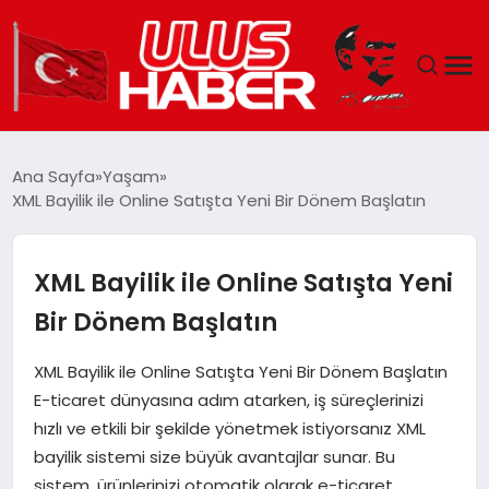
GÜNDEM
Ana Sayfa
Yaşam
XML Bayilik ile Online Satışta Yeni Bir Dönem Başlatın
DÜNYA
EKONOMI
XML Bayilik ile Online Satışta Yeni
Bir Dönem Başlatın
SIYASET
XML Bayilik ile Online Satışta Yeni Bir Dönem Başlatın
TEKNOLOJI
E-ticaret dünyasına adım atarken, iş süreçlerinizi
hızlı ve etkili bir şekilde yönetmek istiyorsanız XML
EĞITIM
bayilik sistemi size büyük avantajlar sunar. Bu
sistem, ürünlerinizi otomatik olarak e-ticaret