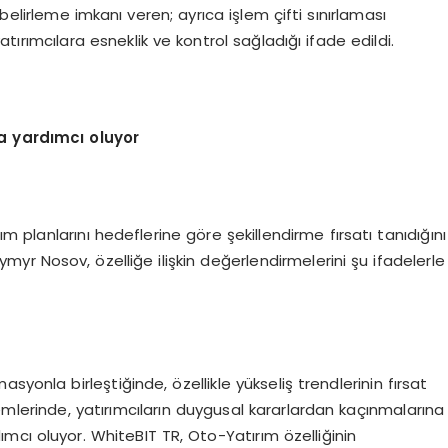
 belirleme imkanı veren; ayrıca işlem çifti sınırlaması
atırımcılara esneklik ve kontrol sağladığı ifade edildi.
ra yardımcı oluyor
ım planlarını hedeflerine göre şekillendirme fırsatı tanıdığını
r Nosov, özelliğe ilişkin değerlendirmelerini şu ifadelerle
yonla birleştiğinde, özellikle yükseliş trendlerinin fırsat
mlerinde, yatırımcıların duygusal kararlardan kaçınmalarına
mcı oluyor. WhiteBIT TR, Oto-Yatırım özelliğinin