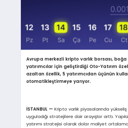
Avrupa merkezli kripto varlık borsası, boğ
yatırımcılar için geliştirdiği Oto-Yatırım
ö
zel
azaltan
ö
zellik, 5 yatırımcıdan üçünün kulla
otomatikleştirmeye yarıyor.
İSTANBUL
—
Kripto varlık piyasalarında yükseli
uyguladığı stratejilere dair arayışlar arttı. Yapıl
yatırımı stratejisi olarak dolar maliyet ortalama