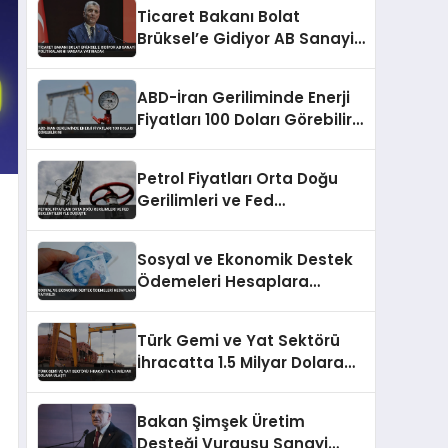
Ticaret Bakanı Bolat
Brüksel’e Gidiyor AB Sanayi
Politikalarını Masaya
Yatıracak
ABD-İran Geriliminde Enerji
Fiyatları 100 Doları Görebilir
Mi
Petrol Fiyatları Orta Doğu
Gerilimleri ve Fed
Beklentileriyle Düşüşte
Sosyal ve Ekonomik Destek
Ödemeleri Hesaplara
Yatırıldı
Türk Gemi ve Yat Sektörü
İhracatta 1.5 Milyar Dolara
Ulaştı
Bakan Şimşek Üretim
Desteği Vurgusu Sanayi