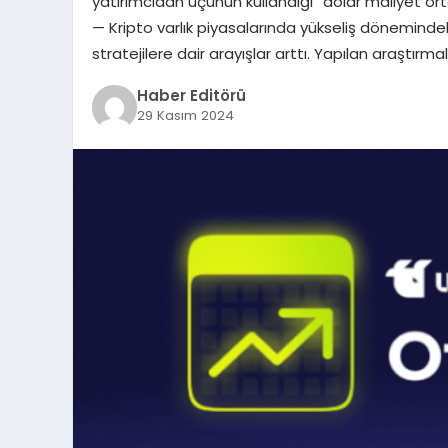
yatırımcıdan üçünün kullandığı “dolar maliyet or
— Kripto varlık piyasalarında yükseliş dönemindek
stratejilere dair arayışlar arttı. Yapılan araştırmal
Haber Editörü
29 Kasım 2024