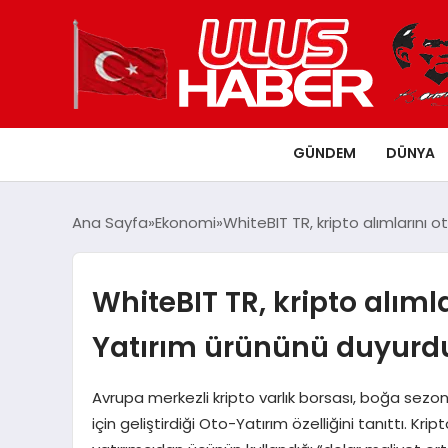
GÜNDEM
DÜNYA
Ana Sayfa
Ekonomi
WhiteBIT TR, kripto alımlarını
WhiteBIT TR, kripto alıml
Yatırım ürününü duyurd
Avrupa merkezli kripto varlık borsası, boğa sezo
için geliştirdiği Oto-Yatırım özelliğini tanıttı. Kri