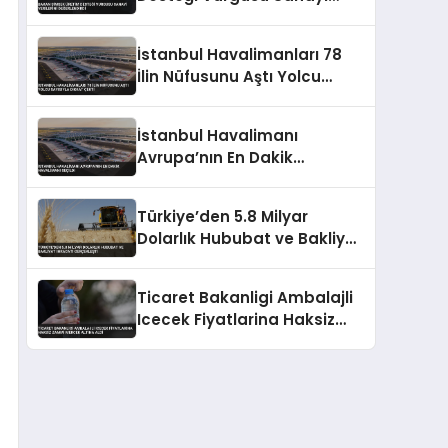
Verilerini Değerlendirdi
İstanbul Havalimanları 78
İlin Nüfusunu Aştı Yolcu
Sayısıyla Dikkat Çekti
İstanbul Havalimanı
Avrupa’nın En Dakik
Havalimanı Seçildi
Türkiye’den 5.8 Milyar
Dolarlık Hububat ve Bakliyat
İhracatı Gerçekleşti
Ticaret Bakanligi Ambalajli
Icecek Fiyatlarina Haksiz
Zammi Mercek Altina Aldi