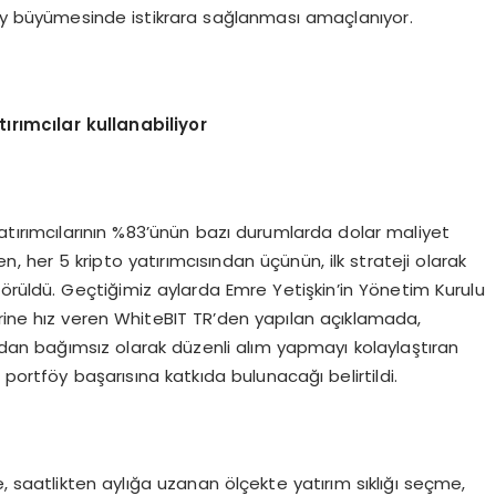
tföy büyümesinde istikrara sağlanması amaçlanıyor.
rımcılar kullanabiliyor
o yatırımcılarının %83’ünün bazı durumlarda dolar maliyet
en, her 5 kripto yatırımcısından üçünün, ilk strateji olarak
örüldü. Geçtiğimiz aylarda Emre Yetişkin’in Yönetim Kurulu
erine hız veren WhiteBIT TR’den yapılan açıklamada,
ından bağımsız olarak düzenli alım yapmayı kolaylaştıran
 portföy başarısına katkıda bulunacağı belirtildi.
, saatlikten aylığa uzanan ölçekte yatırım sıklığı seçme,