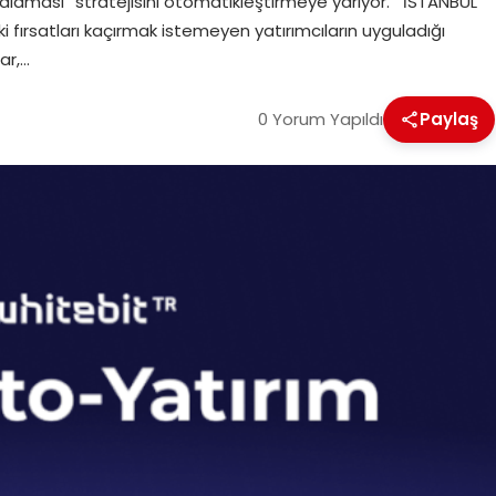
talaması” stratejisini otomatikleştirmeye yarıyor. İSTANBUL
i fırsatları kaçırmak istemeyen yatırımcıların uyguladığı
ar,…
0 Yorum Yapıldı
Paylaş