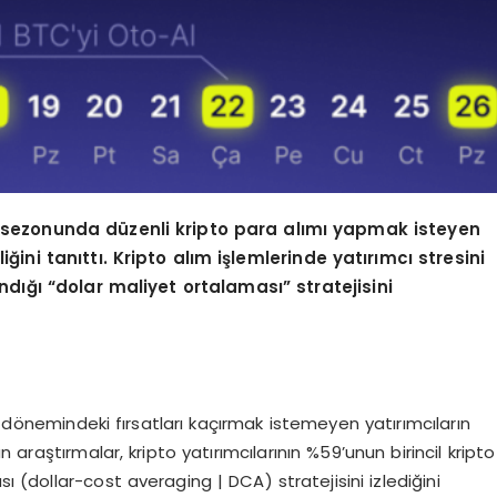
a sezonunda düzenli kripto para alımı yapmak isteyen
liğini tanıttı
. Kripto al
ım işlemlerinde yatırımcı stresini
ndığı “dolar maliyet ortalaması” stratejisini
ş dönemindeki fırsatları kaçırmak istemeyen yatırımcıların
an araştırmalar, kripto yatırımcılarının %59’unun birincil kripto
sı (dollar-cost averaging | DCA) stratejisini izlediğini