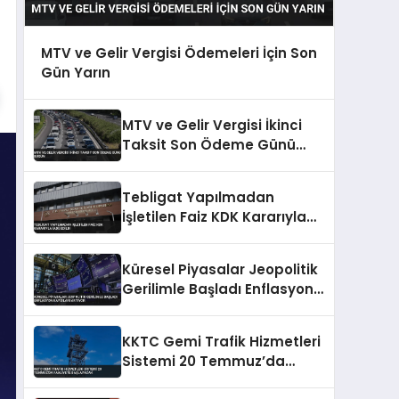
MTV ve Gelir Vergisi Ödemeleri İçin Son
Gün Yarın
MTV ve Gelir Vergisi İkinci
Taksit Son Ödeme Günü
Bugün
Tebligat Yapılmadan
İşletilen Faiz KDK Kararıyla
İade Edildi
Küresel Piyasalar Jeopolitik
Gerilimle Başladı Enflasyon
Kaygıları Artıyor
KKTC Gemi Trafik Hizmetleri
Sistemi 20 Temmuz’da
Faaliyete Başlayacak