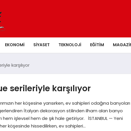
EKONOMI
SIYASET
TEKNOLOJI
EĞITIM
MAGAZI
iyle karşılıyor
 serileriyle karşılıyor
rımızın her köşesine yansırken, ev sahipleri odağına banyoları
ğerlendiren İtalyan dekorasyon stilinden ilham alan banyo
rı hem işlevsel hem de şık hale getiriyor. İSTANBUL — Yeni
her köşesinde hissedilirken, ev sahipleri…