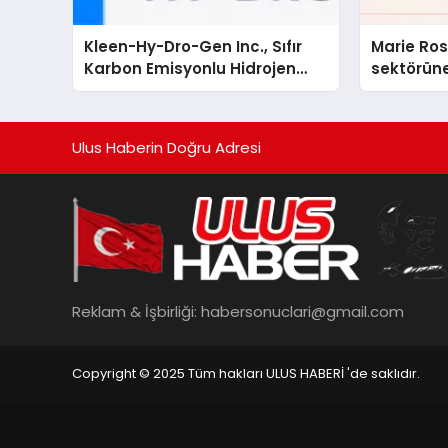
Kleen-Hy-Dro-Gen Inc., Sıfır
Marie Ro
Karbon Emisyonlu Hidrojen
sektörüne
Isıtma Teknolojisinde ISO ve
TSSA Düzenleyici Onaylarını
Aldı
Ulus Haberin Doğru Adresi
Reklam & İşbirliği:
habersonuclari@gmail.com
Copyright © 2025 Tüm hakları ULUS HABERİ 'de saklıdır.