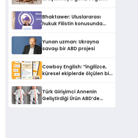
Köpek Maması ve Vegan
Kedi Mamasının İyi
Bhaktawer: Uluslararası
Sindirildiğini Ortaya Koydu
hukuk Filistin konusunda
çifte standart uyguluyor
Yunan uzman: Ukrayna
savaşı bir ABD projesi
Cowboy English: “İngilizce,
küresel ekiplerde ölçülen bir
iş yetkinliğine dönüşüyor”
Türk Girişimci Annenin
Geliştirdiği Ürün ABD’de
Bebeklerde Güvenli Uyku
Standardına Yeni Bir Bakış
Açısı Getiriyor.