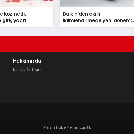
se kozmetik
Daikin’den akıllı
 giriş yaptı
iklimlendirmede yeni dönem:
Madoka Plus Türkiye’de
Hakkımızda
Künye
İletişim
Mersin Haber
Mersin Lojistik