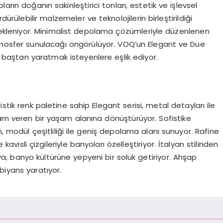
arın doğanın sakinleştirici tonları, estetik ve işlevsel
ürülebilir malzemeler ve teknolojilerin birleştirildiği
bekleniyor. Minimalist depolama çözümleriyle düzenlenen
atmosfer sunulacağı öngörülüyor. VOQ’un Elegant ve Due
rı baştan yaratmak isteyenlere eşlik ediyor.
stik renk paletine sahip Elegant serisi, metal detayları ile
ham veren bir yaşam alanına dönüştürüyor. Sofistike
n, modül çeşitliliği ile geniş depolama alanı sunuyor. Rafine
visli çizgileriyle banyoları özelleştiriyor. İtalyan stilinden
, banyo kültürüne yepyeni bir soluk getiriyor. Ahşap
biyans yaratıyor.