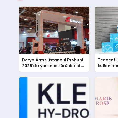
Derya Arms, İstanbul Prohunt
Tencent 
2026’da yeni nesil ürünlerini ve
kullanım
global marka vizyonunu
sergiledi