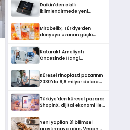
Daikin’den akıllı
iklimlendirmede yeni
dönem: Madoka Plus
Türkiye’de
Mirabellix, Türkiye’den
dünyaya uzanan güçlü
büyümesini sürdürüyor
Katarakt Ameliyatı
Öncesinde Hangi
Değerlendirmeler Yapılır?
Küresel rinoplasti pazarının
2030’da 9,6 milyar dolara
ulaşması bekleniyor
Türkiye’den küresel pazara:
ShopinX, dijital ekonomi ile
gerçek dünya alışverişini bir
araya getirmeyi hedefliyor
Yeni yapilan 31 bilimsel
araştırmaya göre, Vegan