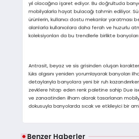
yıl olacağına işaret ediyor. Bu doğrultuda banyol
mobilyalarla hayat bulacağı tahmin ediliyor. Sürd
ürünlerin, kullanıcı dostu mekanlar yaratması 
alanlarla kullanıcılara daha ferah ve huzurlu 
koleksiyonları da bu trendlerle birlikte banyola
Antrasit, beyaz ve sis grisinden oluşan karakteri
lüks algısını yeniden yorumlayarak banyoları il
detaylarıyla banyolara yeni bir ruh kazandırırke
zevklere hitap eden renk paletine sahip Due ise ka
ve zanaatinden ilham alarak tasarlanan mobilya
dokusuyla banyolarda sıcak ve etkileyici bir am
Benzer Haberler