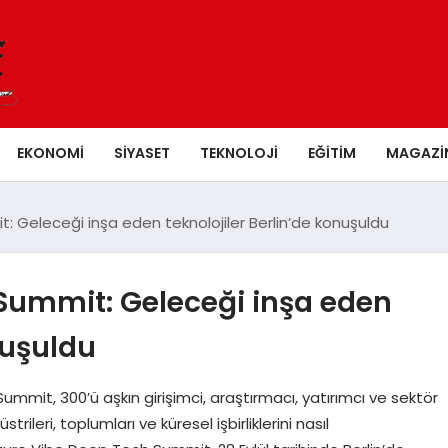
EKONOMI
SIYASET
TEKNOLOJI
EĞITIM
MAGAZI
 Geleceği inşa eden teknolojiler Berlin’de konuşuldu
Summit: Geleceği inşa eden
nuşuldu
it, 300’ü aşkın girişimci, araştırmacı, yatırımcı ve sektör
trileri, toplumları ve küresel işbirliklerini nasıl