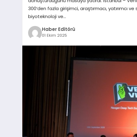
dönüştürdüğünü masaya yatırdı. İstanbul – Ventu
300’den fazla girişimci, araştırmacı, yatırımcı ve
biyoteknoloji ve…
Haber Editörü
01 Ekim 2025