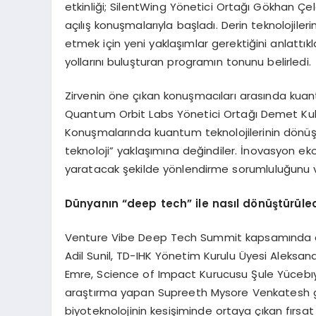
etkinliği; SilentWing Yönetici Ortağı Gökhan Çe
açılış konuşmalarıyla başladı. Derin teknolojile
etmek için yeni yaklaşımlar gerektiğini anlattıkla
yollarını buluşturan programın tonunu belirledi.
Zirvenin öne çıkan konuşmacıları arasında kuant
Quantum Orbit Labs Yönetici Ortağı Demet Kul v
Konuşmalarında kuantum teknolojilerinin dönüştü
teknoloji” yaklaşımına değindiler. İnovasyon eko
yaratacak şekilde yönlendirme sorumluluğunu v
D
ü
nyan
ı
n
“deep tech”
ile nas
ı
l d
ö
n
üş
t
ü
r
ü
le
Venture Vibe Deep Tech Summit kapsamında düz
Adil Sunil, TD-IHK Yönetim Kurulu Üyesi Aleks
Emre, Science of Impact Kurucusu Şule Yüceb
araştırma yapan Supreeth Mysore Venkatesh gi
biyoteknolojinin kesişiminde ortaya çıkan fırsat v