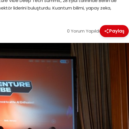
re Vibe Deep Tech Summit, 28 Eylül tarihinde Berlin’de
 sektör liderini buluşturdu. Kuantum bilimi, yapay zeka,
0 Yorum Yapıldı
Paylaş