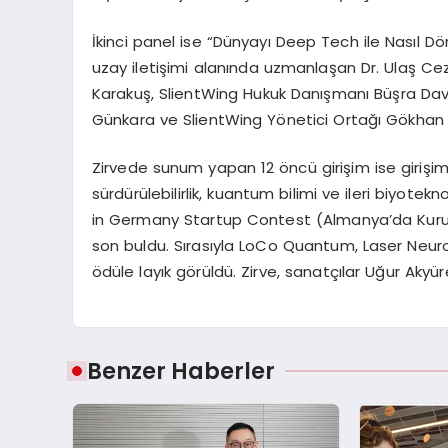
İkinci panel ise “Dünyayı Deep Tech ile Nasıl Dön
uzay iletişimi alanında uzmanlaşan Dr. Ulaş Ce
Karakuş, SlientWing Hukuk Danışmanı Büşra Dav
Günkara ve SlientWing Yönetici Ortağı Gökhan Ç
Zirvede sunum yapan 12 öncü girişim ise girişimc
sürdürülebilirlik, kuantum bilimi ve ileri biyoteknol
in Germany Startup Contest (Almanya’da Kurul
son buldu. Sırasıyla LoCo Quantum, Laser Neuron
ödüle layık görüldü. Zirve, sanatçılar Uğur Akyü
Benzer Haberler