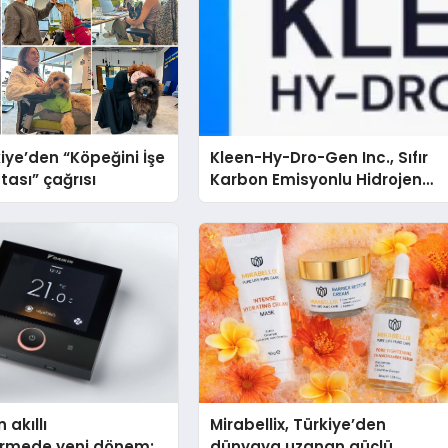
iye’den “Köpeğini İşe
Kleen-Hy-Dro-Gen Inc., Sıfır
tası” çağrısı
Karbon Emisyonlu Hidrojen
Isıtma Teknolojisinde ISO ve
TSSA Düzenleyici Onaylarını
Aldı
 akıllı
Mirabellix, Türkiye’den
dirmede yeni dönem:
dünyaya uzanan güçlü