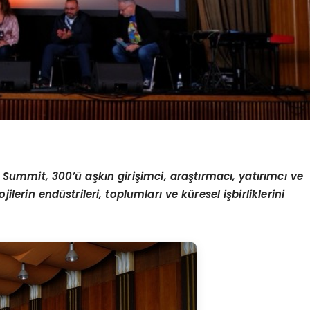
h Summit, 300
’ü
a
ş
k
ı
n giri
ş
imci, ara
ş
t
ı
rmac
ı
, yat
ı
r
ı
mc
ı
ve
ojilerin end
ü
strileri, toplumlar
ı
ve k
ü
resel i
ş
birliklerini