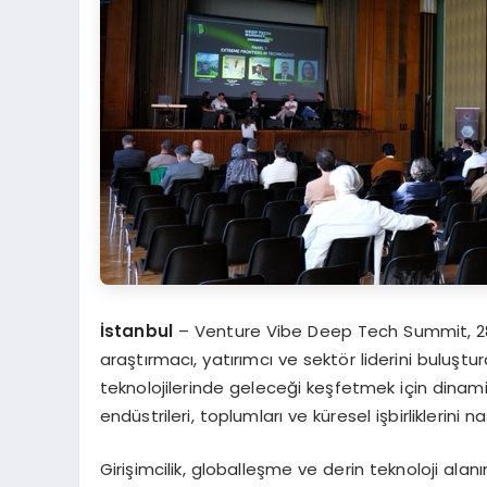
İ
stanbul
– Venture Vibe Deep Tech Summit, 28 E
araştırmacı, yatırımcı ve sektör liderini buluştu
teknolojilerinde geleceği keşfetmek için dinamik
endüstrileri, toplumları ve küresel işbirliklerini 
Girişimcilik, globalleşme ve derin teknoloji ala