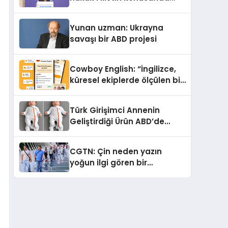
çifte standart uyguluyor
Yunan uzman: Ukrayna
savaşı bir ABD projesi
Cowboy English: “İngilizce,
küresel ekiplerde ölçülen bir
iş yetkinliğine dönüşüyor”
Türk Girişimci Annenin
Geliştirdiği Ürün ABD’de
Bebeklerde Güvenli Uyku
Standardına Yeni Bir Bakış
CGTN: Çin neden yazın
Açısı Getiriyor.
yoğun ilgi gören bir
destinasyon hâline geldi?