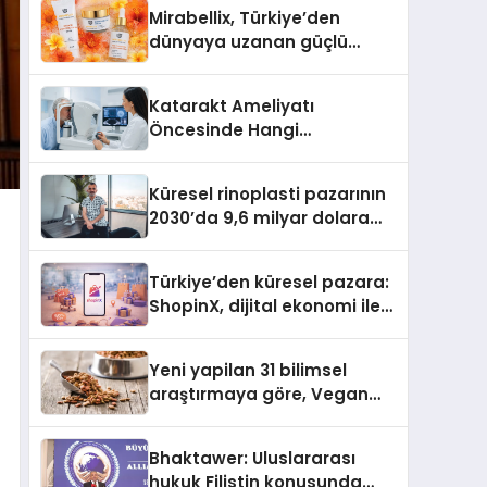
Türkiye’de
Mirabellix, Türkiye’den
dünyaya uzanan güçlü
büyümesini sürdürüyor
Katarakt Ameliyatı
Öncesinde Hangi
Değerlendirmeler Yapılır?
Küresel rinoplasti pazarının
2030’da 9,6 milyar dolara
ulaşması bekleniyor
Türkiye’den küresel pazara:
ShopinX, dijital ekonomi ile
gerçek dünya alışverişini bir
araya getirmeyi hedefliyor
Yeni yapilan 31 bilimsel
araştırmaya göre, Vegan
Köpek Maması ve Vegan
Kedi Mamasının İyi
Bhaktawer: Uluslararası
Sindirildiğini Ortaya Koydu
hukuk Filistin konusunda