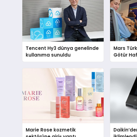
Tencent Hy3 dünya genelinde
Mars Türk
kullanıma sunuldu
Götür Haf
Marie Rose kozmetik
Daikin’den
sektörüne giriş yaptı
iklimlen