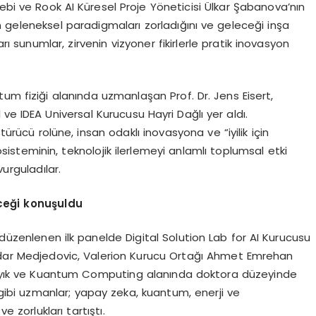
lebi ve Rook AI Küresel Proje Yöneticisi Ülkar Şabanova’nın
rin geleneksel paradigmaları zorladığını ve geleceği inşa
rı sunumlar, zirvenin vizyoner fikirlerle pratik inovasyon
um fiziği alanında uzmanlaşan Prof. Dr. Jens Eisert,
e IDEA Universal Kurucusu Hayri Dağlı yer aldı.
rücü rolüne, insan odaklı inovasyona ve “iyilik için
sisteminin, teknolojik ilerlemeyi anlamlı toplumsal etki
urguladılar.
ce
ğ
i konu
ş
uldu
enlenen ilk panelde Digital Solution Lab for AI Kurucusu
andar Medjedovic, Valerion Kurucu Ortağı Ahmet Emrehan
ıyık ve Kuantum Computing alanında doktora düzeyinde
bi uzmanlar; yapay zeka, kuantum, enerji ve
e zorlukları tartıştı.