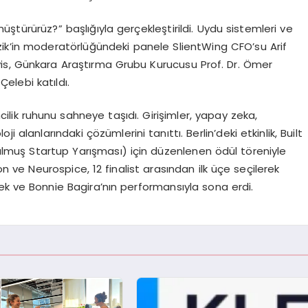
üştürürüz?” başlığıyla gerçekleştirildi. Uydu sistemleri ve
zik’in moderatörlüğündeki panele SlientWing CFO’su Arif
is, Günkara Araştırma Grubu Kurucusu Prof. Dr. Ömer
elebi katıldı.
ilik ruhunu sahneye taşıdı. Girişimler, yapay zeka,
oji alanlarındaki çözümlerini tanıttı. Berlin’deki etkinlik, Built
muş Startup Yarışması) için düzenlenen ödül töreniyle
 ve Neurospice, 12 finalist arasından ilk üçe seçilerek
rek ve Bonnie Bagira’nın performansıyla sona erdi.