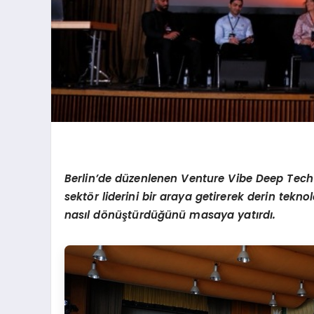
Berlin
’
de d
ü
zenlenen Venture Vibe Deep Tec
sekt
ö
r liderini bir araya getirerek derin teknol
nas
ı
l d
ö
n
üş
t
ü
rd
üğü
n
ü
masaya yat
ı
rd
ı
.