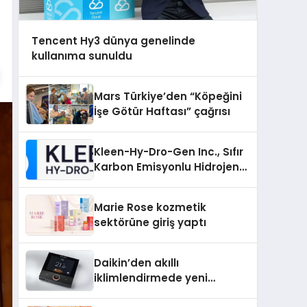
Tencent Hy3 dünya genelinde
kullanıma sunuldu
Mars Türkiye’den “Köpeğini
İşe Götür Haftası” çağrısı
Kleen-Hy-Dro-Gen Inc., Sıfır
Karbon Emisyonlu Hidrojen
Isıtma Teknolojisinde ISO ve
TSSA Düzenleyici Onaylarını
Marie Rose kozmetik
Aldı
sektörüne giriş yaptı
Daikin’den akıllı
iklimlendirmede yeni
dönem: Madoka Plus