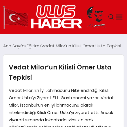
GÜNDEM
Ana Sayfa
Eğitim
Vedat Milor’un Kilisli Ömer Usta Tepkisi
DÜNYA
Vedat Milor’un Kilisli Ömer Usta
EKONOMI
Tepkisi
SIYASET
Vedat Milor, En İyi Lahmacunu Nitelendirdiği Kilisli
Ömer Usta’yı Ziyaret Etti Gastronomi yazarı Vedat
TEKNOLOJI
Milor, İstanbul’un en iyi lahmacunu olarak
nitelendirdiği Kilisli Ömer Usta’yı ziyaret etti. Ancak
EĞITIM
ziyareti sırasında lokantada izinsiz olarak