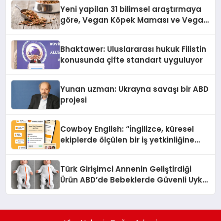
hedefliyor
Yeni yapilan 31 bilimsel araştırmaya
göre, Vegan Köpek Maması ve Vegan
Kedi Mamasının İyi Sindirildiğini
Ortaya Koydu
Bhaktawer: Uluslararası hukuk Filistin
konusunda çifte standart uyguluyor
Yunan uzman: Ukrayna savaşı bir ABD
projesi
Cowboy English: “İngilizce, küresel
ekiplerde ölçülen bir iş yetkinliğine
dönüşüyor”
Türk Girişimci Annenin Geliştirdiği
Ürün ABD’de Bebeklerde Güvenli Uyku
Standardına Yeni Bir Bakış Açısı
Getiriyor.