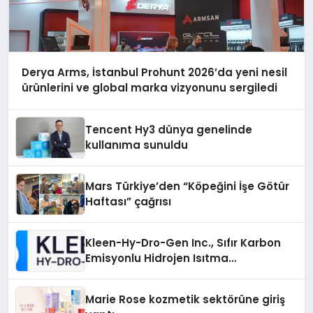
Derya Arms, İstanbul Prohunt 2026’da yeni nesil
ürünlerini ve global marka vizyonunu sergiledi
Tencent Hy3 dünya genelinde
kullanıma sunuldu
Mars Türkiye’den “Köpeğini İşe Götür
Haftası” çağrısı
Kleen-Hy-Dro-Gen Inc., Sıfır Karbon
Emisyonlu Hidrojen Isıtma
Teknolojisinde ISO ve TSSA
Düzenleyici Onaylarını Aldı
Marie Rose kozmetik sektörüne giriş