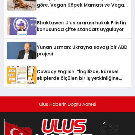
göre, Vegan Köpek Maması ve Vegan
Kedi Mamasının İyi Sindirildiğini
Ortaya Koydu
Bhaktawer: Uluslararası hukuk Filistin
konusunda çifte standart uyguluyor
Yunan uzman: Ukrayna savaşı bir ABD
projesi
Cowboy English: “İngilizce, küresel
ekiplerde ölçülen bir iş yetkinliğine
dönüşüyor”
Ulus Haberin Doğru Adresi