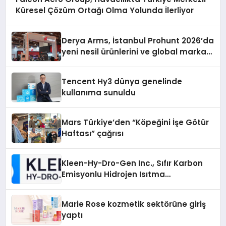
Küresel Çözüm Ortağı Olma Yolunda İlerliyor
Derya Arms, İstanbul Prohunt 2026’da
yeni nesil ürünlerini ve global marka
vizyonunu sergiledi
Tencent Hy3 dünya genelinde
kullanıma sunuldu
Mars Türkiye’den “Köpeğini İşe Götür
Haftası” çağrısı
Kleen-Hy-Dro-Gen Inc., Sıfır Karbon
Emisyonlu Hidrojen Isıtma
Teknolojisinde ISO ve TSSA
Düzenleyici Onaylarını Aldı
Marie Rose kozmetik sektörüne giriş
yaptı