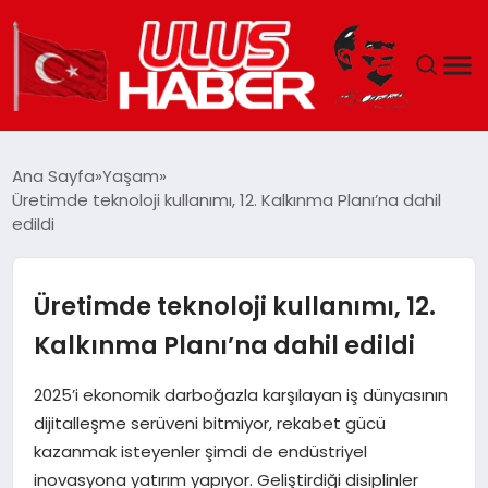
GÜNDEM
Ana Sayfa
Yaşam
Üretimde teknoloji kullanımı, 12. Kalkınma Planı’na dahil
DÜNYA
edildi
EKONOMI
Üretimde teknoloji kullanımı, 12.
SIYASET
Kalkınma Planı’na dahil edildi
TEKNOLOJI
2025’i ekonomik darboğazla karşılayan iş dünyasının
dijitalleşme serüveni bitmiyor, rekabet gücü
EĞITIM
kazanmak isteyenler şimdi de endüstriyel
inovasyona yatırım yapıyor. Geliştirdiği disiplinler