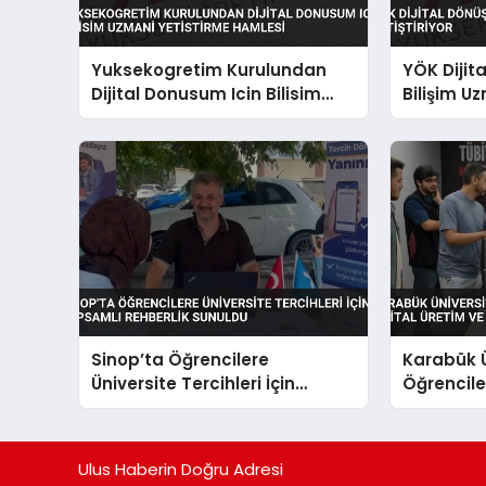
Yuksekogretim Kurulundan
YÖK Dijit
Dijital Donusum Icin Bilisim
Bilişim Uz
Uzmani Yetistirme Hamlesi
Sinop’ta Öğrencilere
Karabük Ü
Üniversite Tercihleri İçin
Öğrenciler
Kapsamlı Rehberlik Sunuldu
Yapay Zek
Ulus Haberin Doğru Adresi