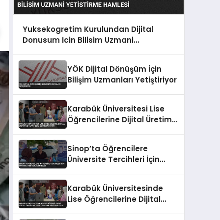
Yuksekogretim Kurulundan Dijital
Donusum Icin Bilisim Uzmani
Yetistirme Hamlesi
YÖK Dijital Dönüşüm İçin
Bilişim Uzmanları Yetiştiriyor
Karabük Üniversitesi Lise
Öğrencilerine Dijital Üretim
ve Yapay Zeka Eğitimi
Veriyor
Sinop’ta Öğrencilere
Üniversite Tercihleri İçin
Kapsamlı Rehberlik Sunuldu
Karabük Üniversitesinde
Lise Öğrencilerine Dijital
Üretim ve Yapay Zeka