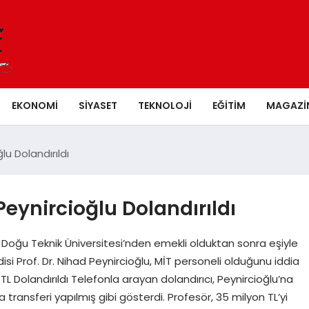
EKONOMI
SIYASET
TEKNOLOJI
EĞITIM
MAGAZI
lu Dolandırıldı
eynircioğlu Dolandırıldı
 Doğu Teknik Üniversitesi’nden emekli olduktan sonra eşiyle
i Prof. Dr. Nihad Peynircioğlu, MİT personeli olduğunu iddia
TL Dolandırıldı Telefonla arayan dolandırıcı, Peynircioğlu’na
ransferi yapılmış gibi gösterdi. Profesör, 35 milyon TL’yi