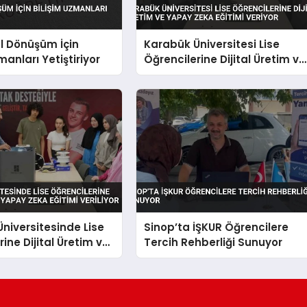
al Dönüşüm İçin
Karabük Üniversitesi Lise
manları Yetiştiriyor
Öğrencilerine Dijital Üretim ve
Yapay Zeka Eğitimi Veriyor
niversitesinde Lise
Sinop’ta İŞKUR Öğrencilere
ine Dijital Üretim ve
Tercih Rehberliği Sunuyor
a Eğitimi Veriliyor