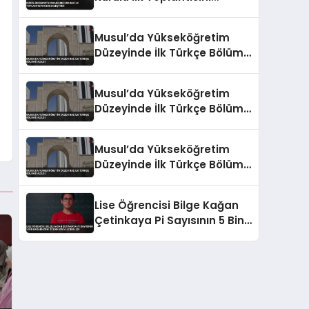
Gerçekleştirdi
Musul’da Yükseköğretim
Düzeyinde İlk Türkçe Bölümü
Açıldı
Musul’da Yükseköğretim
Düzeyinde İlk Türkçe Bölümü
Açıldı
Musul’da Yükseköğretim
Düzeyinde İlk Türkçe Bölümü
Açıldı
Lise Öğrencisi Bilge Kağan
Çetinkaya Pi Sayısının 5 Bin
Basamağını 22 Dakikada
Ezberledi