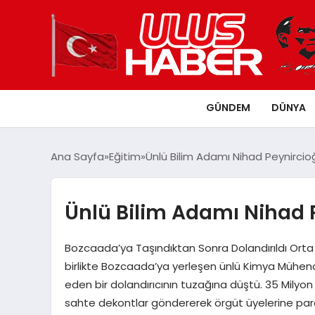
GÜNDEM
DÜNYA
Ana Sayfa
Eğitim
Ünlü Bilim Adamı Nihad Peynircioğ
Ünlü Bilim Adamı Nihad P
Bozcaada’ya Taşındıktan Sonra Dolandırıldı Orta
birlikte Bozcaada’ya yerleşen ünlü Kimya Mühendis
eden bir dolandırıcının tuzağına düştü. 35 Milyon 
sahte dekontlar göndererek örgüt üyelerine para t