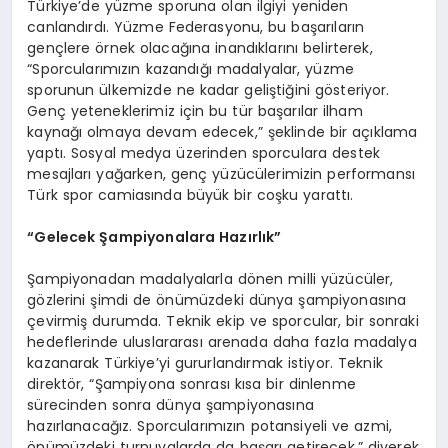
Türkiye’de yüzme sporuna olan ilgiyi yeniden
canlandırdı. Yüzme Federasyonu, bu başarıların
gençlere örnek olacağına inandıklarını belirterek,
“Sporcularımızın kazandığı madalyalar, yüzme
sporunun ülkemizde ne kadar geliştiğini gösteriyor.
Genç yeteneklerimiz için bu tür başarılar ilham
kaynağı olmaya devam edecek,” şeklinde bir açıklama
yaptı. Sosyal medya üzerinden sporculara destek
mesajları yağarken, genç yüzücülerimizin performansı
Türk spor camiasında büyük bir coşku yarattı.
“Gelecek Şampiyonalara Hazırlık”
Şampiyonadan madalyalarla dönen milli yüzücüler,
gözlerini şimdi de önümüzdeki dünya şampiyonasına
çevirmiş durumda. Teknik ekip ve sporcular, bir sonraki
hedeflerinde uluslararası arenada daha fazla madalya
kazanarak Türkiye’yi gururlandırmak istiyor. Teknik
direktör, “Şampiyona sonrası kısa bir dinlenme
sürecinden sonra dünya şampiyonasına
hazırlanacağız. Sporcularımızın potansiyeli ve azmi,
önümüzdeki turnuvalarda da başarı getirecek,” diyerek