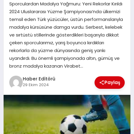
MAGAZIN
Sporculardan Madalya Yağmuru: Yeni Rekorlar Kırıldı
2024 Uluslararası Yüzme Şampiyonası’nda ülkemizi
SPOR
temsil eden Türk yüzücüler, üstün performanslarıyla
madalya kürsüsüne damga vurdu. Serbest, kelebek
YAŞAM
ve sırtüstü stillerinde gösterdikleri başarıyla dikkat
çeken sporcularımız, yarış boyunca kırdıkları
rekorlarla da yüzme dünyasında geniş yankı
uyandırdı. Bu önemli şampiyonada altın, gümüş ve
bronz madalya kazanan Virabet…
Haber Editörü
Paylaş
29 Ekim 2024