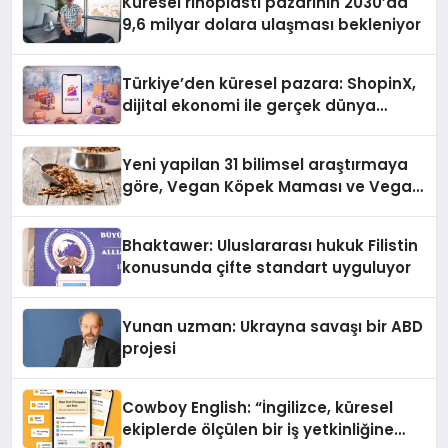
Küresel rinoplasti pazarının 2030’da
9,6 milyar dolara ulaşması bekleniyor
Türkiye’den küresel pazara: ShopinX,
dijital ekonomi ile gerçek dünya
alışverişini bir araya getirmeyi
hedefliyor
Yeni yapilan 31 bilimsel araştırmaya
göre, Vegan Köpek Maması ve Vegan
Kedi Mamasının İyi Sindirildiğini
Ortaya Koydu
Bhaktawer: Uluslararası hukuk Filistin
konusunda çifte standart uyguluyor
Yunan uzman: Ukrayna savaşı bir ABD
projesi
Cowboy English: “İngilizce, küresel
ekiplerde ölçülen bir iş yetkinliğine