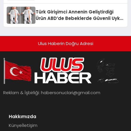
dönüşüyor”
Türk Girişimci Annenin Geliştirdiği
Ürün ABD’de Bebeklerde Güvenli Uyku
Standardına Yeni Bir Bakış Açısı
Getiriyor.
Ulus Haberin Doğru Adresi
Reklam & İşbirliği:
habersonuclari@gmail.com
Hakkımızda
Künye
İletişim