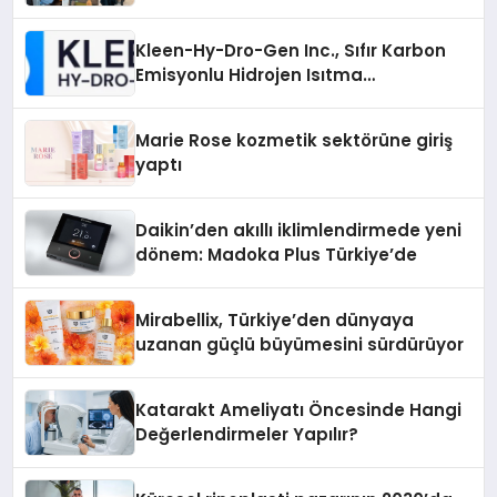
Kleen-Hy-Dro-Gen Inc., Sıfır Karbon
Emisyonlu Hidrojen Isıtma
Teknolojisinde ISO ve TSSA
Düzenleyici Onaylarını Aldı
Marie Rose kozmetik sektörüne giriş
yaptı
Daikin’den akıllı iklimlendirmede yeni
dönem: Madoka Plus Türkiye’de
Mirabellix, Türkiye’den dünyaya
uzanan güçlü büyümesini sürdürüyor
Katarakt Ameliyatı Öncesinde Hangi
Değerlendirmeler Yapılır?