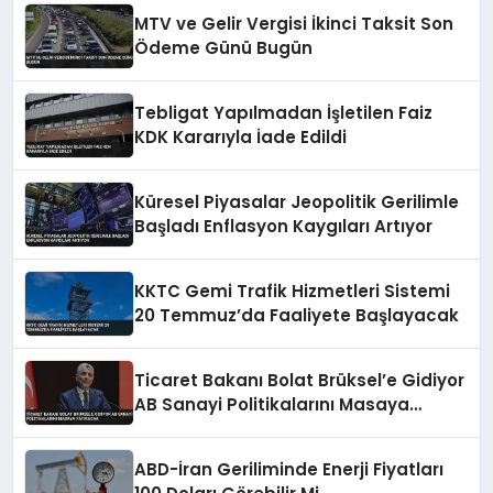
MTV ve Gelir Vergisi İkinci Taksit Son
Ödeme Günü Bugün
Tebligat Yapılmadan İşletilen Faiz
KDK Kararıyla İade Edildi
Küresel Piyasalar Jeopolitik Gerilimle
Başladı Enflasyon Kaygıları Artıyor
KKTC Gemi Trafik Hizmetleri Sistemi
20 Temmuz’da Faaliyete Başlayacak
Ticaret Bakanı Bolat Brüksel’e Gidiyor
AB Sanayi Politikalarını Masaya
Yatıracak
ABD-İran Geriliminde Enerji Fiyatları