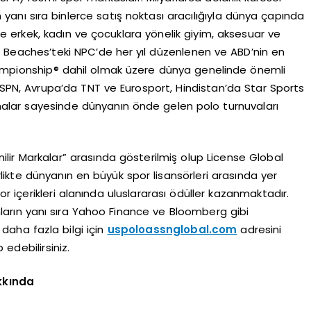
anı sıra binlerce satış noktası aracılığıyla dünya çapında
e erkek, kadın ve çocuklara yönelik giyim, aksesuar ve
 Beaches’teki NPC’de her yıl düzenlenen ve ABD’nin en
Championship® dahil olmak üzere dünya genelinde önemli
ESPN, Avrupa’da TNT ve Eurosport, Hindistan’da Star Sports
malar sayesinde dünyanın önde gelen polo turnuvaları
ilir Markalar” arasında gösterilmiş olup License Global
rlikte dünyanın en büyük spor lisansörleri arasında yer
 içerikleri alanında uluslararası ödüller kazanmaktadır.
nların yanı sıra Yahoo Finance ve Bloomberg gibi
daha fazla bilgi için
uspoloassnglobal.com
adresini
 edebilirsiniz.
kkında