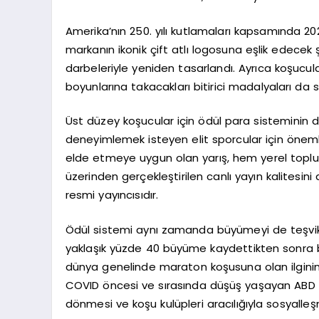
Amerika’nın 250. yılı kutlamaları kapsamında 2
markanın ikonik çift atlı logosuna eşlik edecek ş
darbeleriyle yeniden tasarlandı. Ayrıca koşucul
boyunlarına takacakları bitirici madalyaları da 
Üst düzey koşucular için ödül para sisteminin d
deneyimlemek isteyen elit sporcular için önemli
elde etmeye uygun olan yarış, hem yerel topl
üzerinden gerçekleştirilen canlı yayın kalitesini
resmi yayıncısıdır.
Ödül sistemi aynı zamanda büyümeyi de teşvik e
yaklaşık yüzde 40 büyüme kaydettikten sonra bu 
dünya genelinde maraton koşusuna olan ilginin
COVID öncesi ve sırasında düşüş yaşayan ABD ma
dönmesi ve koşu kulüpleri aracılığıyla sosyalleş