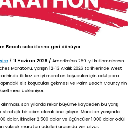
Palm Beach sokaklarına geri dönüyor
ire
/
11 Haziran 2026 /
Amerika’nın 250. yıl kutlamalarının
ches Maratonu, yarışın 12-13 Aralık 2026 tarihlerinde West
arihinde ilk kez en iyi maraton koşucuları için ödül para
çapındaki elit koşucuları çekmesi ve Palm Beach County’nin
ükseltmesi bekleniyor.
 alınması, son yıllarda rekor büyüme kaydeden bu yarış
stratejik bir adım olarak öne çıkıyor. Maraton yarışında
000 dolar, ikinciler 2.500 dolar ve üçüncüler 1.000 dolar ödül
 en yüksek maraton ödülleri arasında yer alıyor.