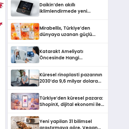
Daikin’den akıllı
iklimlendirmede yeni
dönem: Madoka Plus
Türkiye’de
Mirabellix, Türkiye’den
dünyaya uzanan güçlü
büyümesini sürdürüyor
Katarakt Ameliyatı
Öncesinde Hangi
Değerlendirmeler Yapılır?
Küresel rinoplasti pazarının
2030’da 9,6 milyar dolara
ulaşması bekleniyor
Türkiye’den küresel pazara:
ShopinX, dijital ekonomi ile
gerçek dünya alışverişini bir
araya getirmeyi hedefliyor
Yeni yapilan 31 bilimsel
araştırmaya göre, Vegan