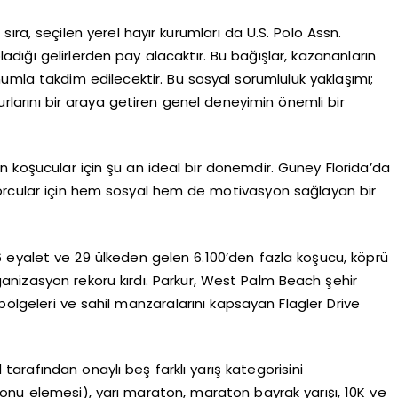
ra, seçilen yerel hayır kurumları da U.S. Polo Assn.
ladığı gelirlerden pay alacaktır. Bu bağışlar, kazananların
umla takdim edilecektir. Bu sosyal sorumluluk yaklaşımı;
surlarını bir araya getiren genel deneyimin önemli bir
 koşucular için şu an ideal bir dönemdir. Güney Florida’da
sporcular için hem sosyal hem de motivasyon sağlayan bir
6 eyalet ve 29 ülkeden gelen 6.100’den fazla koşucu, köprü
nizasyon rekoru kırdı. Parkur, West Palm Beach şehir
ölgeleri ve sahil manzaralarını kapsayan Flagler Drive
 tarafından onaylı beş farklı yarış kategorisini
u elemesi), yarı maraton, maraton bayrak yarışı, 10K ve