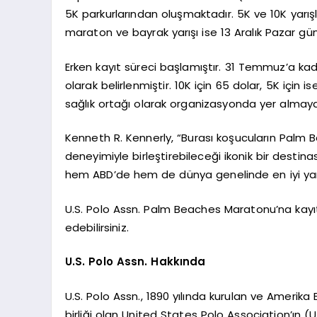
5K parkurlarından oluşmaktadır. 5K ve 10K yarış
maraton ve bayrak yarışı ise 13 Aralık Pazar gün
Erken kayıt süreci başlamıştır. 31 Temmuz’a kad
olarak belirlenmiştir. 10K için 65 dolar, 5K için
sağlık ortağı olarak organizasyonda yer alma
Kenneth R. Kennerly, “Burası koşucuların Palm B
deneyimiyle birleştirebileceği ikonik bir dest
hem ABD’de hem de dünya genelinde en iyi yarış
U.S. Polo Assn. Palm Beaches Maratonu’na kayı
edebilirsiniz.
U.S. Polo Assn. Hakkında
U.S. Polo Assn., 1890 yılında kurulan ve Amerika 
birliği olan United States Polo Association’ın (U