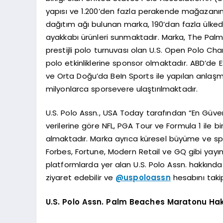
yapısı ve 1.200’den fazla perakende mağazanın y
dağıtım ağı bulunan marka, 190’dan fazla ülked
ayakkabı ürünleri sunmaktadır. Marka, The Palm
prestijli polo turnuvası olan U.S. Open Polo 
polo etkinliklerine sponsor olmaktadır. ABD’de 
ve Orta Doğu’da BeIn Sports ile yapılan anlaş
milyonlarca sporsevere ulaştırılmaktadır.
U.S. Polo Assn., USA Today tarafından “En Güven
verilerine göre NFL, PGA Tour ve Formula 1 ile bi
almaktadır. Marka ayrıca küresel büyüme ve spor
Forbes, Fortune, Modern Retail ve GQ gibi yayı
platformlarda yer alan U.S. Polo Assn. hakkında 
ziyaret edebilir ve
@uspoloassn
hesabını takip
U.S. Polo Assn. Palm Beaches Maratonu Ha