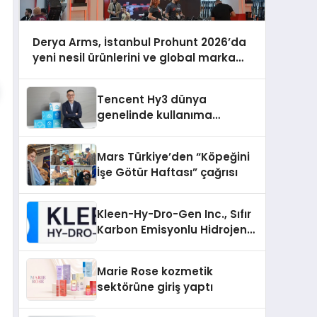
Derya Arms, İstanbul Prohunt 2026’da
yeni nesil ürünlerini ve global marka
vizyonunu sergiledi
Tencent Hy3 dünya
genelinde kullanıma
sunuldu
Mars Türkiye’den “Köpeğini
İşe Götür Haftası” çağrısı
Kleen-Hy-Dro-Gen Inc., Sıfır
Karbon Emisyonlu Hidrojen
Isıtma Teknolojisinde ISO ve
TSSA Düzenleyici Onaylarını
Marie Rose kozmetik
Aldı
sektörüne giriş yaptı