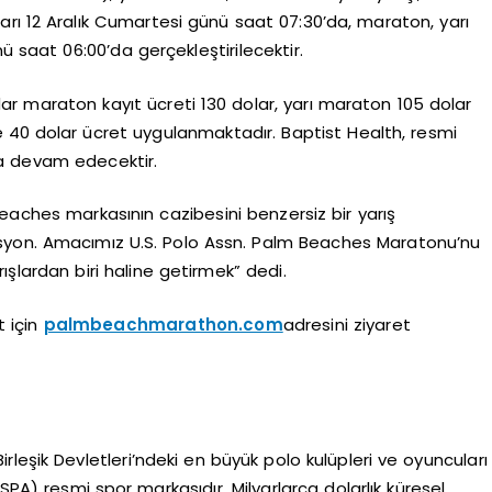
ları 12 Aralık Cumartesi günü saat 07:30’da, maraton, yarı
ü saat 06:00’da gerçekleştirilecektir.
ar maraton kayıt ücreti 130 dolar, yarı maraton 105 dolar
 ise 40 dolar ücret uygulanmaktadır. Baptist Health, resmi
ya devam edecektir.
eaches markasının cazibesini benzersiz bir yarış
inasyon. Amacımız U.S. Polo Assn. Palm Beaches Maratonu’nu
lardan biri haline getirmek” dedi.
t için
palmbeachmarathon.com
adresini ziyaret
Birleşik Devletleri’ndeki en büyük polo kulüpleri ve oyuncuları
SPA) resmi spor markasıdır. Milyarlarca dolarlık küresel