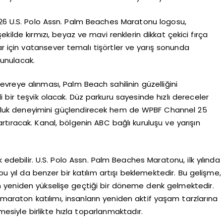
026 U.S. Polo Assn. Palm Beaches Maratonu logosu,
ekilde kırmızı, beyaz ve mavi renklerin dikkat çekici fırça
ar için vatansever temalı tişörtler ve yarış sonunda
sunulacak.
evreye alınması, Palm Beach sahilinin güzelliğini
 bir teşvik olacak. Düz parkuru sayesinde hızlı dereceler
uluk deneyimini güçlendirecek hem de WPBF Channel 25
 artıracak. Kanal, bölgenin ABC bağlı kuruluşu ve yarışın
debilir. U.S. Polo Assn. Palm Beaches Maratonu, ilk yılında
yıl da benzer bir katılım artışı beklemektedir. Bu gelişme,
 yeniden yükselişe geçtiği bir döneme denk gelmektedir.
raton katılımı, insanların yeniden aktif yaşam tarzlarına
mesiyle birlikte hızla toparlanmaktadır.