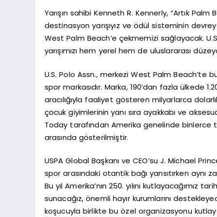
Yarışın sahibi Kenneth R. Kennerly, “Artık Palm
destinasyon yarışıyız ve ödül sisteminin devrey
West Palm Beach’e çekmemizi sağlayacak. U.S. P
yarışımızı hem yerel hem de uluslararası düz
U.S. Polo Assn., merkezi West Palm Beach’te b
spor markasıdır. Marka, 190’dan fazla ülkede 1
aracılığıyla faaliyet gösteren milyarlarca dolarl
çocuk giyimlerinin yanı sıra ayakkabı ve aksesu
Today tarafından Amerika genelinde binlerce tüke
arasında gösterilmiştir.
USPA Global Başkanı ve CEO’su J. Michael Princ
spor arasındaki otantik bağı yansıtırken aynı 
Bu yıl Amerika’nın 250. yılını kutlayacağımız tarih
sunacağız, önemli hayır kurumlarını destekleye
koşucuyla birlikte bu özel organizasyonu kutlay