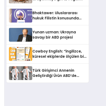
Köpek Maması ve Vegan
Kedi Mamasının İyi
Bhaktawer: Uluslararası
Sindirildiğini Ortaya Koydu
hukuk Filistin konusunda
çifte standart uyguluyor
Yunan uzman: Ukrayna
savaşı bir ABD projesi
Cowboy English: “İngilizce,
küresel ekiplerde ölçülen bir
iş yetkinliğine dönüşüyor”
Türk Girişimci Annenin
Geliştirdiği Ürün ABD’de
Bebeklerde Güvenli Uyku
Standardına Yeni Bir Bakış
Açısı Getiriyor.