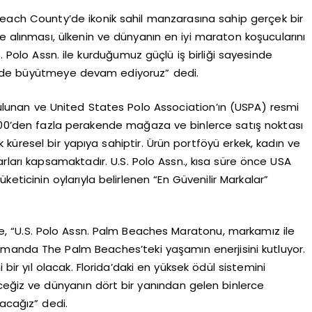
 Beach County’de ikonik sahil manzarasına sahip gerçek bir
e alınması, ülkenin ve dünyanın en iyi maraton koşucularını
olo Assn. ile kurduğumuz güçlü iş birliği sayesinde
eyde büyütmeye devam ediyoruz” dedi.
ulunan ve United States Polo Association’ın (USPA) resmi
.200’den fazla perakende mağaza ve binlerce satış noktası
ık küresel bir yapıya sahiptir. Ürün portföyü erkek, kadın ve
arları kapsamaktadır. U.S. Polo Assn., kısa süre önce USA
ticinin oylarıyla belirlenen “En Güvenilir Markalar”
e, “U.S. Polo Assn. Palm Beaches Maratonu, markamız ile
zamanda The Palm Beaches’teki yaşamın enerjisini kutluyor.
i bir yıl olacak. Florida’daki en yüksek ödül sistemini
ceğiz ve dünyanın dört bir yanından gelen binlerce
acağız” dedi.