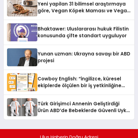
Yeni yapilan 31 bilimsel araştırmaya
göre, Vegan Köpek Maması ve Vegan
Kedi Mamasının İyi Sindirildiğini
Ortaya Koydu
Bhaktawer: Uluslararası hukuk Filistin
konusunda çifte standart uyguluyor
Yunan uzman: Ukrayna savaşı bir ABD
projesi
Cowboy English: “İngilizce, küresel
ekiplerde ölçülen bir iş yetkinliğine
dönüşüyor”
Türk Girişimci Annenin Geliştirdiği
Ürün ABD’de Bebeklerde Güvenli Uyku
Standardına Yeni Bir Bakış Açısı
Getiriyor.
Ulus Haberin Doğru Adresi