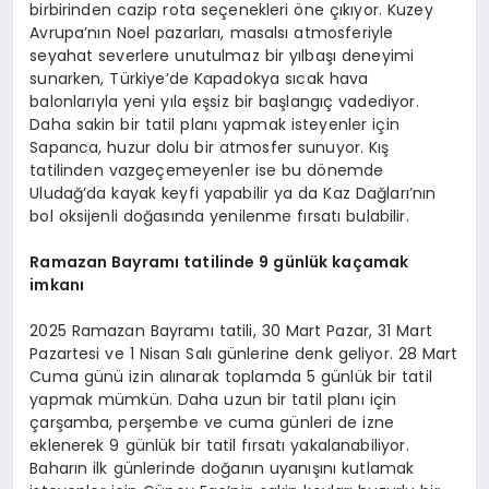
birbirinden cazip rota seçenekleri öne çıkıyor. Kuzey
Avrupa’nın Noel pazarları, masalsı atmosferiyle
seyahat severlere unutulmaz bir yılbaşı deneyimi
sunarken, Türkiye’de Kapadokya sıcak hava
balonlarıyla yeni yıla eşsiz bir başlangıç vadediyor.
Daha sakin bir tatil planı yapmak isteyenler için
Sapanca, huzur dolu bir atmosfer sunuyor. Kış
tatilinden vazgeçemeyenler ise bu dönemde
Uludağ’da kayak keyfi yapabilir ya da Kaz Dağları’nın
bol oksijenli doğasında yenilenme fırsatı bulabilir.
Ramazan Bayramı tatilinde 9 günlük kaçamak
imkanı
2025 Ramazan Bayramı tatili, 30 Mart Pazar, 31 Mart
Pazartesi ve 1 Nisan Salı günlerine denk geliyor. 28 Mart
Cuma günü izin alınarak toplamda 5 günlük bir tatil
yapmak mümkün. Daha uzun bir tatil planı için
çarşamba, perşembe ve cuma günleri de izne
eklenerek 9 günlük bir tatil fırsatı yakalanabiliyor.
Baharın ilk günlerinde doğanın uyanışını kutlamak