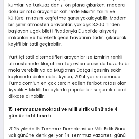
kumları ve turkuaz denizi ön plana çıkarken, macera
dolu bir rota arayanlar Kahire’de Mısır’ın tarihi ve
kültürel mirasını keşfetme şansı yakalayabilir. Modern
bir şehir atmosferi arayanlar, yaklaşık 3.200 TL’den
başlayan uçak bileti fiyatlarıyla Dubai’de alışveriş
imkanları ve hareketli gece hayatının tadını çıkararak
keyifli bir tatil geçirebilir.
Yurt içi tatil alternatifleri arayanlar ise İzmir’in renkli
atmosferinde Alaçatı’nın taş evleri arasında huzurlu bir
mola verebilir ya da Muğla’nın Datça ilçesinin sakin
koylarında dinlenebilir. Ayrıca, 2024 yaz sezonunda
Turna.com’un en çok tercih edilen feribot rotası olan
Ayvalık – Midilli, bu aylarda popüler bir seçenek olarak
dikkate alınabilir.
15 Temmuz Demokrasi ve Milli Birlik Günü’
nde 4
günlük tatil fırsatı
2025 yılında 15 Temmuz Demokrasi ve Milli Birlik Günü
Salı gününe denk geliyor. 14 Temmuz Pazartesi günü