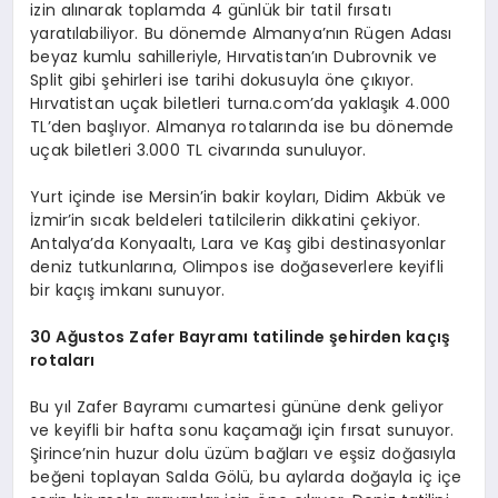
izin alınarak toplamda 4 günlük bir tatil fırsatı
yaratılabiliyor. Bu dönemde Almanya’nın Rügen Adası
beyaz kumlu sahilleriyle, Hırvatistan’ın Dubrovnik ve
Split gibi şehirleri ise tarihi dokusuyla öne çıkıyor.
Hırvatistan uçak biletleri turna.com’da yaklaşık 4.000
TL’den başlıyor. Almanya rotalarında ise bu dönemde
uçak biletleri 3.000 TL civarında sunuluyor.
Yurt içinde ise Mersin’in bakir koyları, Didim Akbük ve
İzmir’in sıcak beldeleri tatilcilerin dikkatini çekiyor.
Antalya’da Konyaaltı, Lara ve Kaş gibi destinasyonlar
deniz tutkunlarına, Olimpos ise doğaseverlere keyifli
bir kaçış imkanı sunuyor.
30 Ağustos Zafer Bayramı tatilinde şehirden kaçış
rotaları
Bu yıl Zafer Bayramı cumartesi gününe denk geliyor
ve keyifli bir hafta sonu kaçamağı için fırsat sunuyor.
Şirince’nin huzur dolu üzüm bağları ve eşsiz doğasıyla
beğeni toplayan Salda Gölü, bu aylarda doğayla iç içe