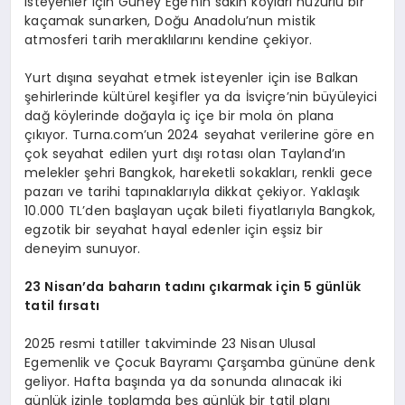
isteyenler için Güney Ege’nin sakin koyları huzurlu bir
kaçamak sunarken, Doğu Anadolu’nun mistik
atmosferi tarih meraklılarını kendine çekiyor.
Yurt dışına seyahat etmek isteyenler için ise Balkan
şehirlerinde kültürel keşifler ya da İsviçre’nin büyüleyici
dağ köylerinde doğayla iç içe bir mola ön plana
çıkıyor. Turna.com’un 2024 seyahat verilerine göre en
çok seyahat edilen yurt dışı rotası olan Tayland’ın
melekler şehri Bangkok, hareketli sokakları, renkli gece
pazarı ve tarihi tapınaklarıyla dikkat çekiyor. Yaklaşık
10.000 TL’den başlayan uçak bileti fiyatlarıyla Bangkok,
egzotik bir seyahat hayal edenler için eşsiz bir
deneyim sunuyor.
23 Nisan
’
da baharın tadını çıkarmak için 5 günlük
tatil fırsatı
2025 resmi tatiller takviminde 23 Nisan Ulusal
Egemenlik ve Çocuk Bayramı Çarşamba gününe denk
geliyor. Hafta başında ya da sonunda alınacak iki
günlük izinle toplamda beş günlük bir tatil planı