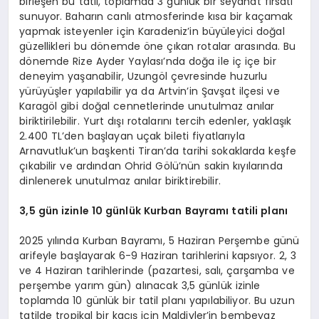
birleşen bu tatil, toplamda 3 günlük bir seyahat fırsatı
sunuyor. Baharın canlı atmosferinde kısa bir kaçamak
yapmak isteyenler için Karadeniz’in büyüleyici doğal
güzellikleri bu dönemde öne çıkan rotalar arasında. Bu
dönemde Rize Ayder Yaylası’nda doğa ile iç içe bir
deneyim yaşanabilir, Uzungöl çevresinde huzurlu
yürüyüşler yapılabilir ya da Artvin’in Şavşat ilçesi ve
Karagöl gibi doğal cennetlerinde unutulmaz anılar
biriktirilebilir. Yurt dışı rotalarını tercih edenler, yaklaşık
2.400 TL’den başlayan uçak bileti fiyatlarıyla
Arnavutluk’un başkenti Tiran’da tarihi sokaklarda keşfe
çıkabilir ve ardından Ohrid Gölü’nün sakin kıyılarında
dinlenerek unutulmaz anılar biriktirebilir.
3,5 gün izinle 10 günlük Kurban Bayramı tatili planı
2025 yılında Kurban Bayramı, 5 Haziran Perşembe günü
arifeyle başlayarak 6-9 Haziran tarihlerini kapsıyor. 2, 3
ve 4 Haziran tarihlerinde (pazartesi, salı, çarşamba ve
perşembe yarım gün) alınacak 3,5 günlük izinle
toplamda 10 günlük bir tatil planı yapılabiliyor. Bu uzun
tatilde tropikal bir kaçış için Maldivler’in bembeyaz