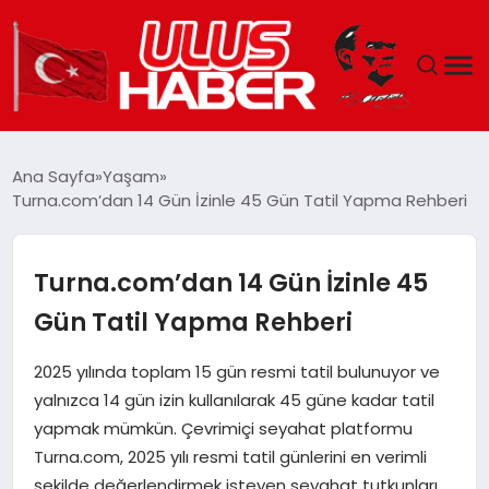
GÜNDEM
Ana Sayfa
Yaşam
Turna.com’dan 14 Gün İzinle 45 Gün Tatil Yapma Rehberi
DÜNYA
EKONOMI
Turna.com’dan 14 Gün İzinle 45
Gün Tatil Yapma Rehberi
SIYASET
2025 yılında toplam 15 gün resmi tatil bulunuyor ve
TEKNOLOJI
yalnızca 14 gün izin kullanılarak 45 güne kadar tatil
yapmak mümkün. Çevrimiçi seyahat platformu
EĞITIM
Turna.com, 2025 yılı resmi tatil günlerini en verimli
şekilde değerlendirmek isteyen seyahat tutkunları