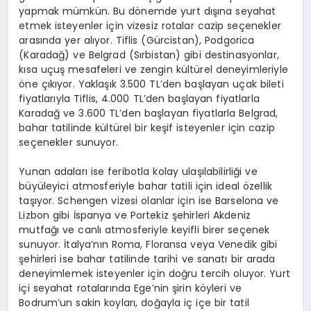
yapmak mümkün. Bu dönemde yurt dışına seyahat
etmek isteyenler için vizesiz rotalar cazip seçenekler
arasında yer alıyor. Tiflis (Gürcistan), Podgorica
(Karadağ) ve Belgrad (Sırbistan) gibi destinasyonlar,
kısa uçuş mesafeleri ve zengin kültürel deneyimleriyle
öne çıkıyor. Yaklaşık 3.500 TL’den başlayan uçak bileti
fiyatlarıyla Tiflis, 4.000 TL’den başlayan fiyatlarla
Karadağ ve 3.600 TL’den başlayan fiyatlarla Belgrad,
bahar tatilinde kültürel bir keşif isteyenler için cazip
seçenekler sunuyor.
Yunan adaları ise feribotla kolay ulaşılabilirliği ve
büyüleyici atmosferiyle bahar tatili için ideal özellik
taşıyor. Schengen vizesi olanlar için ise Barselona ve
Lizbon gibi İspanya ve Portekiz şehirleri Akdeniz
mutfağı ve canlı atmosferiyle keyifli birer seçenek
sunuyor. İtalya’nın Roma, Floransa veya Venedik gibi
şehirleri ise bahar tatilinde tarihi ve sanatı bir arada
deneyimlemek isteyenler için doğru tercih oluyor. Yurt
içi seyahat rotalarında Ege’nin şirin köyleri ve
Bodrum’un sakin koyları, doğayla iç içe bir tatil