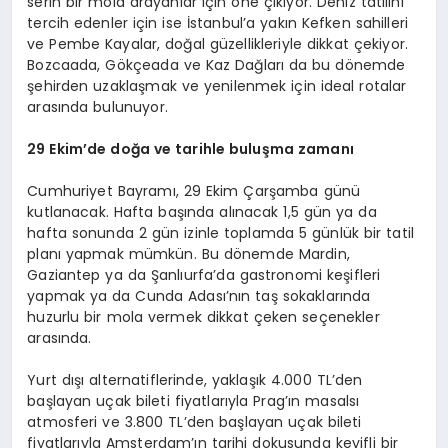
serin bir mola arayanlar için öne çıkıyor. Deniz tatilini
tercih edenler için ise İstanbul’a yakın Kefken sahilleri
ve Pembe Kayalar, doğal güzellikleriyle dikkat çekiyor.
Bozcaada, Gökçeada ve Kaz Dağları da bu dönemde
şehirden uzaklaşmak ve yenilenmek için ideal rotalar
arasında bulunuyor.
29 Ekim
’
de doğa ve tarihle buluşma zamanı
Cumhuriyet Bayramı, 29 Ekim Çarşamba günü
kutlanacak. Hafta başında alınacak 1,5 gün ya da
hafta sonunda 2 gün izinle toplamda 5 günlük bir tatil
planı yapmak mümkün. Bu dönemde Mardin,
Gaziantep ya da Şanlıurfa’da gastronomi keşifleri
yapmak ya da Cunda Adası’nın taş sokaklarında
huzurlu bir mola vermek dikkat çeken seçenekler
arasında.
Yurt dışı alternatiflerinde, yaklaşık 4.000 TL’den
başlayan uçak bileti fiyatlarıyla Prag’ın masalsı
atmosferi ve 3.800 TL’den başlayan uçak bileti
fiyatlarıyla Amsterdam’ın tarihi dokusunda keyifli bir