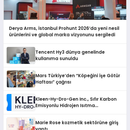
Derya Arms, İstanbul Prohunt 2026’da yeni nesil
ürünlerini ve global marka vizyonunu sergiledi
Tencent Hy3 dünya genelinde
kullanıma sunuldu
Mars Türkiye’den “Köpeğini İşe Götür
Haftası” çağrısı
Kleen-Hy-Dro-Gen Inc., Sıfır Karbon
Emisyonlu Hidrojen Isıtma
Teknolojisinde ISO ve TSSA
Düzenleyici Onaylarını Aldı
Marie Rose kozmetik sektörüne giriş
yaptı