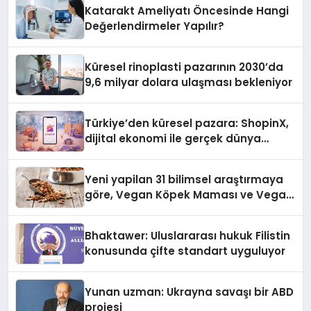
Katarakt Ameliyatı Öncesinde Hangi
Değerlendirmeler Yapılır?
Küresel rinoplasti pazarının 2030’da
9,6 milyar dolara ulaşması bekleniyor
Türkiye’den küresel pazara: ShopinX,
dijital ekonomi ile gerçek dünya
alışverişini bir araya getirmeyi
hedefliyor
Yeni yapilan 31 bilimsel araştırmaya
göre, Vegan Köpek Maması ve Vegan
Kedi Mamasının İyi Sindirildiğini
Ortaya Koydu
Bhaktawer: Uluslararası hukuk Filistin
konusunda çifte standart uyguluyor
Yunan uzman: Ukrayna savaşı bir ABD
projesi