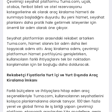
Çevrimiçi seyahat platformu Turna.com, uçak,
otobüs, feribot bileti ve otel rezervasyonu
kategorilerine ek olarak araç kiralama hizmeti de
sunmaya başladığını duyurdu. Bu yeni hizmet, seyahat
planlarını daha pratik hale getirmek isteyenler için
önemli bir adım olarak öne çıkıyor.
Seyahat platformları arasındaki rekabet artarken
Turna.com, hizmet alanını bir adım daha ileri
taşıyacak adımı attı. Araç kiralama adımı, çevrimiçi
platformun hizmet portföyünü genişletirken,
kullanıcıların farklı ihtiyaçlarını tek bir noktadan
karşılamaları için bir boşluğu daha dolduracak.
Rekabetçi Fiyatlarla Yurt İçi ve Yurt Dışında Araç
Kiralama İmkanı
Farklı bütçelere ve ihtiyaçlara hitap eden araç
seçenekleriyle Turna.com, kullanıcılarının seyahatlerini
kolayca planlamalarına olanak tanıyor. 100’den fazla
yerel ve global firma ile iş birliği yapan çevrimiçi
platform, ekonomik araçlardan lüks modellere, geniş