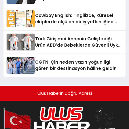
Cowboy English: “İngilizce, küresel
ekiplerde ölçülen bir iş yetkinliğine
dönüşüyor”
Türk Girişimci Annenin Geliştirdiği
Ürün ABD’de Bebeklerde Güvenli Uyku
Standardına Yeni Bir Bakış Açısı
Getiriyor.
CGTN: Çin neden yazın yoğun ilgi
gören bir destinasyon hâline geldi?
Ulus Haberin Doğru Adresi