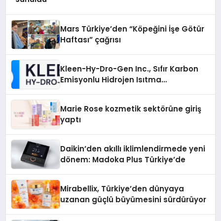
Mars Türkiye’den “Köpeğini İşe Götür
Haftası” çağrısı
Kleen-Hy-Dro-Gen Inc., Sıfır Karbon
Emisyonlu Hidrojen Isıtma
Teknolojisinde ISO ve TSSA
Düzenleyici Onaylarını Aldı
Marie Rose kozmetik sektörüne giriş
yaptı
Daikin’den akıllı iklimlendirmede yeni
dönem: Madoka Plus Türkiye’de
Mirabellix, Türkiye’den dünyaya
uzanan güçlü büyümesini sürdürüyor