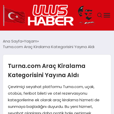
GÜNDEM
Ana Sayfa
Yaşam
Turna.com Araç Kiralama Kategorisini Yayına Aldı
DÜNYA
EKONOMI
Turna.com Araç Kiralama
Kategorisini Yayına Aldı
SIYASET
Çevrimiçi seyahat platformu Turna.com, uçak,
TEKNOLOJI
otobüs, feribot bileti ve otel rezervasyonu
kategorilerine ek olarak araç kiralama hizmeti de
EĞITIM
sunmaya başladığını duyurdu. Bu yeni hizmet,
seyahat planlarını daha pratik hale getirmek