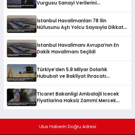
Vurgusu Sanayi Verilerini
Değerlendirdi
İstanbul Havalimanları 78 İlin
Nüfusunu Aştı Yolcu Sayısıyla Dikkat
Çekti
İstanbul Havalimanı Avrupa’nın En
Dakik Havalimanı Seçildi
Türkiye’den 5.8 Milyar Dolarlık
Hububat ve Bakliyat İhracatı
Gerçekleşti
Ticaret Bakanligi Ambalajli Icecek
Fiyatlarina Haksiz Zammi Mercek
Altina Aldi
Ulus Haberin Doğru Adresi