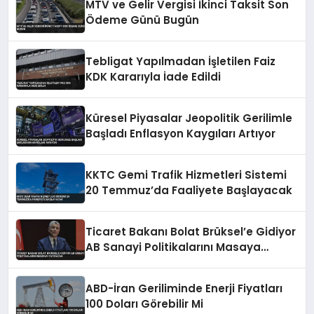
MTV ve Gelir Vergisi İkinci Taksit Son
Ödeme Günü Bugün
Tebligat Yapılmadan İşletilen Faiz
KDK Kararıyla İade Edildi
Küresel Piyasalar Jeopolitik Gerilimle
Başladı Enflasyon Kaygıları Artıyor
KKTC Gemi Trafik Hizmetleri Sistemi
20 Temmuz’da Faaliyete Başlayacak
Ticaret Bakanı Bolat Brüksel’e Gidiyor
AB Sanayi Politikalarını Masaya
Yatıracak
ABD-İran Geriliminde Enerji Fiyatları
100 Doları Görebilir Mi