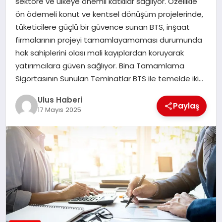
sektöre ve ülkeye önemli katkılar sağlıyor. Özellikle
MAGAZIN
ön ödemeli konut ve kentsel dönüşüm projelerinde,
tüketicilere güçlü bir güvence sunan BTS, inşaat
SPOR
firmalarının projeyi tamamlayamaması durumunda
hak sahiplerini olası mali kayıplardan koruyarak
YAŞAM
yatırımcılara güven sağlıyor. Bina Tamamlama
Sigortasının Sunulan Teminatlar BTS ile temelde iki…
Ulus Haberi
Paylaş
17 Mayıs 2025