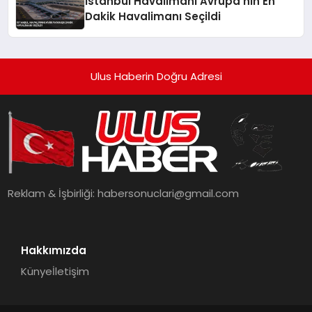
İstanbul Havalimanı Avrupa’nın En
Dakik Havalimanı Seçildi
Ulus Haberin Doğru Adresi
Reklam & İşbirliği:
habersonuclari@gmail.com
Hakkımızda
Künye
İletişim