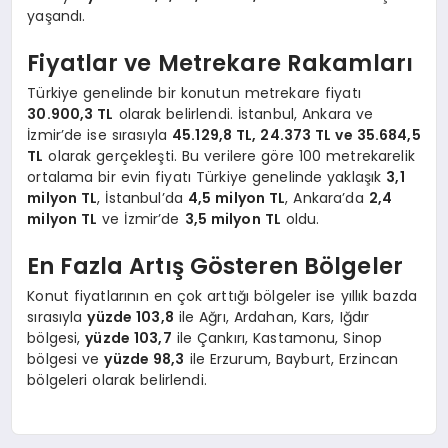
yaşandı.
Fiyatlar ve Metrekare Rakamları
Türkiye genelinde bir konutun metrekare fiyatı
30.900,3 TL
olarak belirlendi. İstanbul, Ankara ve
İzmir’de ise sırasıyla
45.129,8 TL, 24.373 TL ve 35.684,5
TL
olarak gerçekleşti. Bu verilere göre 100 metrekarelik
ortalama bir evin fiyatı Türkiye genelinde yaklaşık
3,1
milyon TL
, İstanbul’da
4,5 milyon TL
, Ankara’da
2,4
milyon TL
ve İzmir’de
3,5 milyon TL
oldu.
En Fazla Artış Gösteren Bölgeler
Konut fiyatlarının en çok arttığı bölgeler ise yıllık bazda
sırasıyla
yüzde 103,8
ile Ağrı, Ardahan, Kars, Iğdır
bölgesi,
yüzde 103,7
ile Çankırı, Kastamonu, Sinop
bölgesi ve
yüzde 98,3
ile Erzurum, Bayburt, Erzincan
bölgeleri olarak belirlendi.