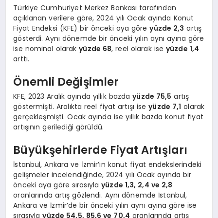
Türkiye Cumhuriyet Merkez Bankası tarafından
açıklanan verilere göre, 2024 yılı Ocak ayında Konut
Fiyat Endeksi (KFE) bir önceki aya göre
yüzde 2,3
artış
gösterdi. Aynı dönemde bir önceki yılın aynı ayına göre
ise nominal olarak
yüzde 68
, reel olarak ise
yüzde 1,4
arttı.
Önemli Değişimler
KFE, 2023 Aralık ayında yıllık bazda
yüzde 75,5
artış
göstermişti. Aralıkta reel fiyat artışı ise
yüzde 7,1
olarak
gerçekleşmişti. Ocak ayında ise yıllık bazda konut fiyat
artışının gerilediği görüldü.
Büyükşehirlerde Fiyat Artışları
İstanbul, Ankara ve İzmir’in konut fiyat endekslerindeki
gelişmeler incelendiğinde, 2024 yılı Ocak ayında bir
önceki aya göre sırasıyla
yüzde 1,3, 2,4 ve 2,8
oranlarında artış gözlendi. Aynı dönemde İstanbul,
Ankara ve İzmir’de bir önceki yılın aynı ayına göre ise
sırasıyla
yüzde 54,5, 85,6 ve 70,4
oranlarında artış