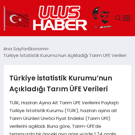
GÜNDEM
Ana Sayfa
Ekonomi
Türkiye İstatistik Kurumu’nun Açıkladığı Tarım ÜFE Verileri
DÜNYA
EKONOMI
Türkiye İstatistik Kurumu’nun
Açıkladığı Tarım ÜFE Verileri
SIYASET
TÜİK, Haziran Ayına Ait Tarım ÜFE Verilerini Paylaştı
TEKNOLOJI
Türkiye İstatistik Kurumu (TÜİK), haziran ayına ait
Tarım Ürünleri Üretici Fiyat Endeksi (Tarım ÜFE)
EĞITIM
verilerini açıkladı. Buna göre, Tarım-ÜFE’de
temmuzda bir önceki aya göre yüzde 1,74 azalış