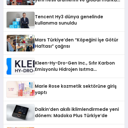
vizyonunu sergiledi
Tencent Hy3 dünya genelinde
kullanıma sunuldu
Mars Türkiye’den “Köpeğini İşe Götür
Haftası” çağrısı
Kleen-Hy-Dro-Gen Inc., Sıfır Karbon
Emisyonlu Hidrojen Isıtma
Teknolojisinde ISO ve TSSA
Düzenleyici Onaylarını Aldı
Marie Rose kozmetik sektörüne giriş
yaptı
Daikin’den akıllı iklimlendirmede yeni
dönem: Madoka Plus Türkiye’de