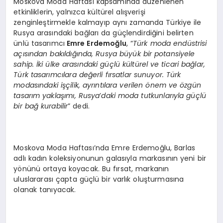
Moskova Moda Haftası kapsamında düzenlenen
etkinliklerin, yalnızca kültürel alışverişi
zenginleştirmekle kalmayıp aynı zamanda Türkiye ile
Rusya arasındaki bağları da güçlendirdiğini belirten
ünlü tasarımcı
Emre Erdemoğlu
, “
Tü
rk moda end
ü
strisi
a
çısından bakıldığında, Rusya büyük bir potansiyele
sahip. İki ülke arasındaki güçlü kültürel ve ticari bağlar,
Türk tasarımcılara değerli fırsatlar sunuyor. Türk
modasındaki işçilik, ayrıntılara verilen
ö
nem ve
ö
zgün
tasarım yaklaşımı, Rusya
’
daki moda tutkunlarıyla güçlü
bir bağ kurabilir
” dedi.
Moskova Moda Haftası’nda Emre Erdemoğlu, Barlas
adlı kadın koleksiyonunun galasıyla markasının yeni bir
yönünü ortaya koyacak. Bu fırsat, markanın
uluslararası çapta güçlü bir varlık oluşturmasına
olanak tanıyacak.