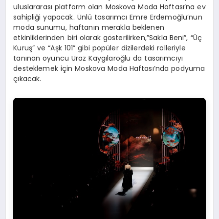
uluslararası platform olan Moskova Moda Haftası’na ev
sahipliği yapacak. Ünlü tasarımcı Emre Erdemoğlu’nun
moda sunumu, haftanın merakla beklenen
etkinliklerinden biri olarak gösterilirken,”Sakla Beni”, “Üç
Kuruş” ve “Aşk 101” gibi popüler dizilerdeki rolleriyle
tanınan oyuncu Uraz Kaygılaroğlu da tasarımcıyı
desteklemek için Moskova Moda Haftası’nda podyuma
çıkacak.