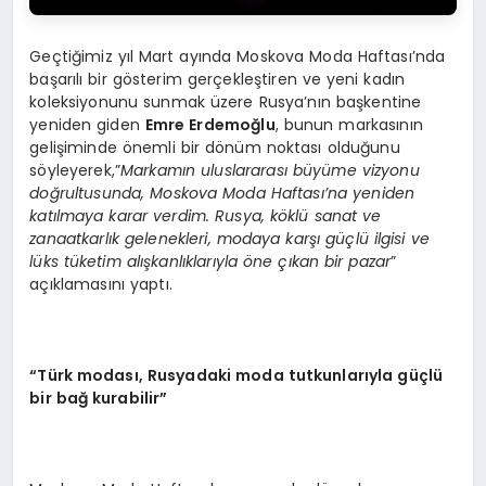
Geçtiğimiz yıl Mart ayında Moskova Moda Haftası’nda
başarılı bir gösterim gerçekleştiren ve yeni kadın
koleksiyonunu sunmak üzere Rusya’nın başkentine
yeniden giden
Emre Erdemoğlu
, bunun markasının
gelişiminde önemli bir dönüm noktası olduğunu
söyleyerek,”
Markamın uluslararası büyüme vizyonu
doğrultusunda, Moskova Moda Haftası’na yeniden
katılmaya karar verdim. Rusya, k
ö
klü sanat ve
zanaatkarlık gelenekleri, modaya karşı güçlü ilgisi ve
lü
ks t
üketim alışkanlıklarıyla
ö
ne çıkan bir pazar
”
açıklamasını yaptı.
“
Türk modası, Rusyadaki moda tutkunlarıyla güçlü
bir bağ kurabilir”