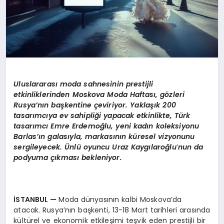
Uluslararası moda sahnesinin prestijli
etkinliklerinden Moskova Moda Haftası, g
ö
zleri
Rusya
’
nın başkentine çeviriyor. Yaklaşık 200
tasarımcıya ev sahipliği yapacak etkinlikte, Türk
tasarımcı Emre Erdemoğlu, yeni kadın koleksiyonu
Barlas’ı
n galas
ıyla, markasının küresel vizyonunu
sergileyecek.
Ü
nlü oyuncu Uraz Kaygı
laro
ğlu
’
nun da
podyuma çıkması bekleniyor.
İSTANBUL
—
Moda dünyasının kalbi Moskova’da
atacak. Rusya’nın başkenti, 13-18 Mart tarihleri arasında
kültürel ve ekonomik etkileşimi teşvik eden prestijli bir