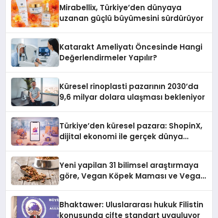
Mirabellix, Türkiye’den dünyaya
uzanan güçlü büyümesini sürdürüyor
Katarakt Ameliyatı Öncesinde Hangi
Değerlendirmeler Yapılır?
Küresel rinoplasti pazarının 2030’da
9,6 milyar dolara ulaşması bekleniyor
Türkiye’den küresel pazara: ShopinX,
dijital ekonomi ile gerçek dünya
alışverişini bir araya getirmeyi
hedefliyor
Yeni yapilan 31 bilimsel araştırmaya
göre, Vegan Köpek Maması ve Vegan
Kedi Mamasının İyi Sindirildiğini
Ortaya Koydu
Bhaktawer: Uluslararası hukuk Filistin
konusunda çifte standart uyguluyor