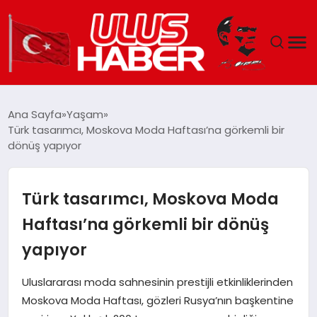
GÜNDEM
Ana Sayfa
Yaşam
Türk tasarımcı, Moskova Moda Haftası’na görkemli bir
DÜNYA
dönüş yapıyor
EKONOMI
Türk tasarımcı, Moskova Moda
SIYASET
Haftası’na görkemli bir dönüş
yapıyor
TEKNOLOJI
Uluslararası moda sahnesinin prestijli etkinliklerinden
EĞITIM
Moskova Moda Haftası, gözleri Rusya’nın başkentine