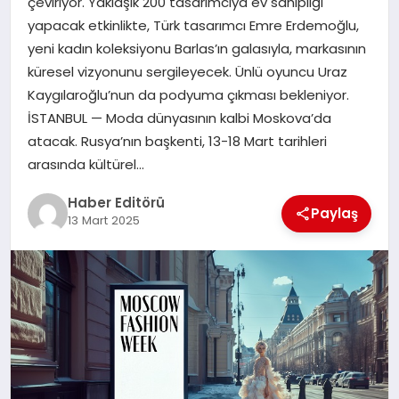
çeviriyor. Yaklaşık 200 tasarımcıya ev sahipliği
MAGAZIN
yapacak etkinlikte, Türk tasarımcı Emre Erdemoğlu,
yeni kadın koleksiyonu Barlas’ın galasıyla, markasının
SPOR
küresel vizyonunu sergileyecek. Ünlü oyuncu Uraz
Kaygılaroğlu’nun da podyuma çıkması bekleniyor.
YAŞAM
İSTANBUL — Moda dünyasının kalbi Moskova’da
atacak. Rusya’nın başkenti, 13-18 Mart tarihleri
arasında kültürel…
Haber Editörü
Paylaş
13 Mart 2025