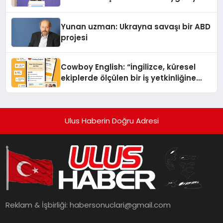
Yunan uzman: Ukrayna savaşı bir ABD
projesi
Cowboy English: “İngilizce, küresel
ekiplerde ölçülen bir iş yetkinliğine
dönüşüyor”
Ulus Haberin Doğru Adresi
Reklam & İşbirliği:
habersonuclari@gmail.com