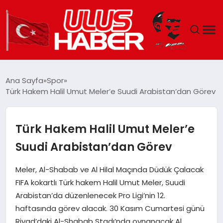
GÜNDEM
Ana Sayfa
Spor
Türk Hakem Halil Umut Meler’e Suudi Arabistan’dan Görev
DÜNYA
EKONOMI
Türk Hakem Halil Umut Meler’e
Suudi Arabistan’dan Görev
SIYASET
Meler, Al-Shabab ve Al Hilal Maçında Düdük Çalacak
TEKNOLOJI
FIFA kokartlı Türk hakem Halil Umut Meler, Suudi
Arabistan’da düzenlenecek Pro Ligi’nin 12.
EĞITIM
haftasında görev alacak. 30 Kasım Cumartesi günü
Riyad’daki Al-Shabab Stadı’nda oynanacak Al