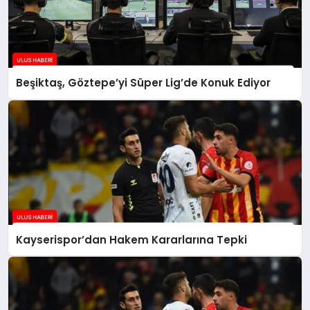
Beşiktaş, Göztepe’yi Süper Lig’de Konuk Ediyor
Kayserispor’dan Hakem Kararlarına Tepki