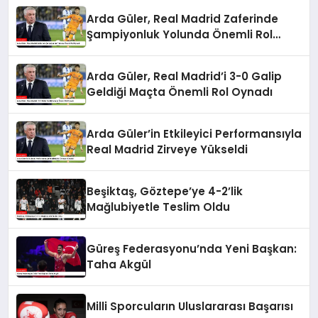
Arda Güler, Real Madrid Zaferinde
Şampiyonluk Yolunda Önemli Rol
Oynadı
Arda Güler, Real Madrid’i 3-0 Galip
Geldiği Maçta Önemli Rol Oynadı
Arda Güler’in Etkileyici Performansıyla
Real Madrid Zirveye Yükseldi
Beşiktaş, Göztepe’ye 4-2’lik
Mağlubiyetle Teslim Oldu
Güreş Federasyonu’nda Yeni Başkan:
Taha Akgül
Milli Sporcuların Uluslararası Başarısı