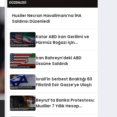
Husiler Necran Havalimanı’na İHA
Saldırısı Düzenledi
Katar ABD İran Gerilimi ve
Hürmüz Boğazı İçin
Diplomatik Çabalarını
Sürdürüyor
İran Bahreyn’deki ABD
Üssüne Saldırdı
İsrail’in Serbest Bıraktığı 60
Filistinli Esir Gazze’ye Ulaştı
Beyrut’ta Banka Protestosu:
Mudiler 7 Yıllık Hesap
Blokesine Ateşle Karşı Çıktı