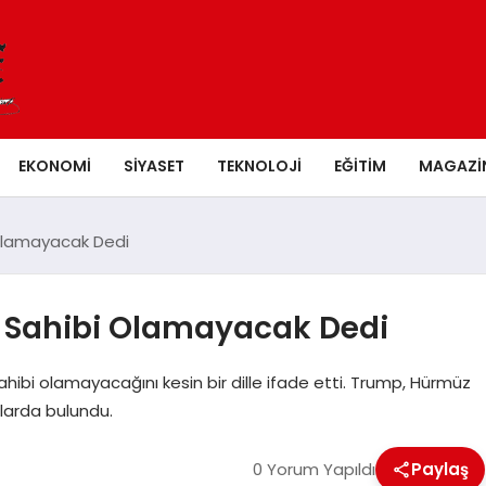
EKONOMI
SIYASET
TEKNOLOJI
EĞITIM
MAGAZI
 Olamayacak Dedi
h Sahibi Olamayacak Dedi
ahibi olamayacağını kesin bir dille ifade etti. Trump, Hürmüz
alarda bulundu.
0 Yorum Yapıldı
Paylaş