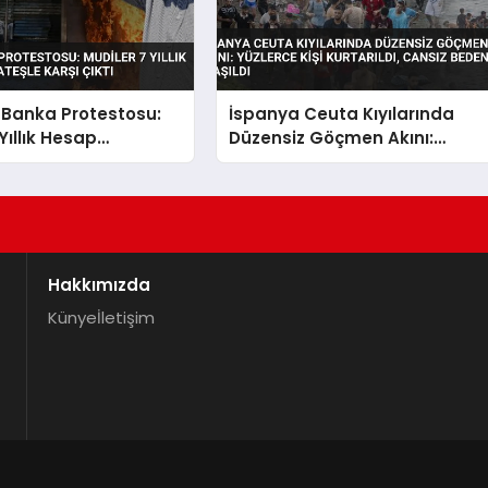
 Banka Protestosu:
İspanya Ceuta Kıyılarında
Yıllık Hesap
Düzensiz Göçmen Akını:
Ateşle Karşı Çıktı
Yüzlerce Kişi Kurtarıldı, Cansız
Bedenlere Ulaşıldı
Hakkımızda
Künye
İletişim