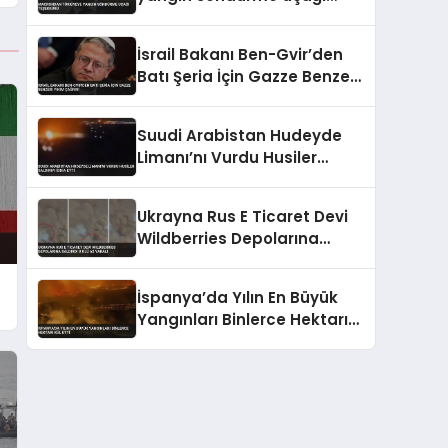
teşekkürü
İsrail Bakanı Ben-Gvir’den
Batı Şeria İçin Gazze Benzeri
Yıkım Çağrısı
Suudi Arabistan Hudeyde
Limanı’nı Vurdu Husiler
Saldırıyı İddia Etti
Ukrayna Rus E Ticaret Devi
Wildberries Depolarına
Saldırdı 8 Ölü 62 Yaralı
İspanya’da Yılın En Büyük
Yangınları Binlerce Hektarı
Kül Etti