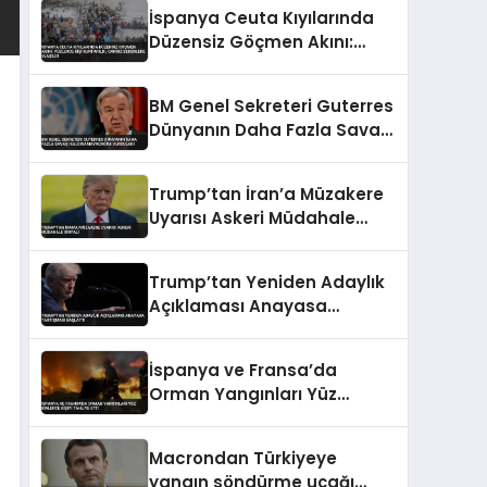
İspanya Ceuta Kıyılarında
Düzensiz Göçmen Akını:
Yüzlerce Kişi Kurtarıldı,
Cansız Bedenlere Ulaşıldı
BM Genel Sekreteri Guterres
Dünyanın Daha Fazla Savaşı
Kaldıramayacağını
Vurguladı
Trump’tan İran’a Müzakere
Uyarısı Askeri Müdahale
Sinyali
Trump’tan Yeniden Adaylık
Açıklaması Anayasa
Tartışması Başlattı
İspanya ve Fransa’da
Orman Yangınları Yüz
Binlerce Kişiyi Tahliye Etti
Macrondan Türkiyeye
yangın söndürme uçağı