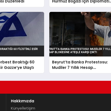
ısı Düzenledi
Hürmüz Boğazı İçin Diplomati
Çabalarını Sürdürüyor
Serbest Bıraktığı 60
Beyrut’ta Banka Protestosu:
Esir Gazze’ye Ulaştı
Mudiler 7 Yıllık Hesap
Blokesine Ateşle Karşı Çıktı
Hakkımızda
Künye
İletişim