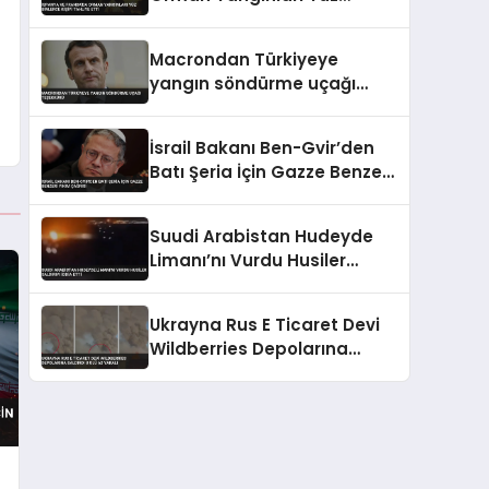
Binlerce Kişiyi Tahliye Etti
Macrondan Türkiyeye
yangın söndürme uçağı
teşekkürü
İsrail Bakanı Ben-Gvir’den
Batı Şeria İçin Gazze Benzeri
Yıkım Çağrısı
Suudi Arabistan Hudeyde
Limanı’nı Vurdu Husiler
Saldırıyı İddia Etti
Ukrayna Rus E Ticaret Devi
Wildberries Depolarına
Saldırdı 8 Ölü 62 Yaralı