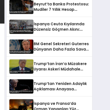
Beyrut’ta Banka Protestosu:
Mudiler 7 Yıllık Hesap
Blokesine Ateşle Karşı Çıktı
İspanya Ceuta Kıyılarında
Düzensiz Göçmen Akını:
Yüzlerce Kişi Kurtarıldı,
Cansız Bedenlere Ulaşıldı
BM Genel Sekreteri Guterres
Dünyanın Daha Fazla Savaşı
Kaldıramayacağını
Vurguladı
Trump’tan İran’a Müzakere
Uyarısı Askeri Müdahale
Sinyali
Trump’tan Yeniden Adaylık
Açıklaması Anayasa
Tartışması Başlattı
İspanya ve Fransa’da
Orman Yangınları Yüz