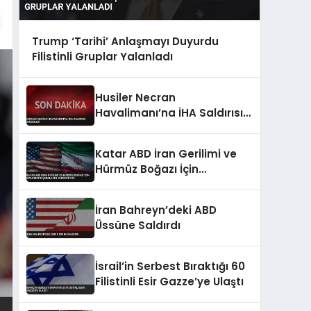
Trump ‘Tarihi’ Anlaşmayı Duyurdu
Filistinli Gruplar Yalanladı
Husiler Necran
Havalimanı’na İHA Saldırısı
Düzenledi
Katar ABD İran Gerilimi ve
Hürmüz Boğazı İçin
Diplomatik Çabalarını
Sürdürüyor
İran Bahreyn’deki ABD
Üssüne Saldırdı
İsrail’in Serbest Bıraktığı 60
Filistinli Esir Gazze’ye Ulaştı