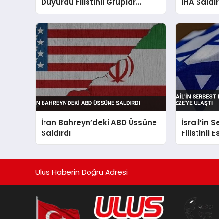
Duyurdu Filistinli Gruplar
İHA Saldır
Yalanladı
İran Bahreyn’deki ABD Üssüne
İsrail’in 
Saldırdı
Filistinli 
Ulus Haberin Doğru Adresi