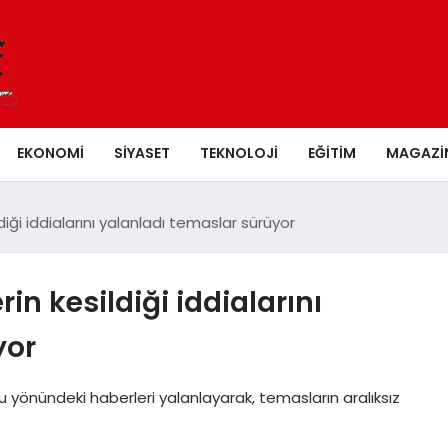
EKONOMI
SIYASET
TEKNOLOJI
EĞITIM
MAGAZI
iği iddialarını yalanladı temaslar sürüyor
in kesildiği iddialarını
yor
 yönündeki haberleri yalanlayarak, temasların aralıksız