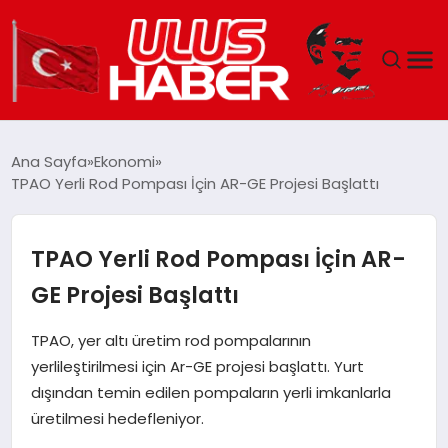
GÜNDEM
Ana Sayfa
Ekonomi
TPAO Yerli Rod Pompası İçin AR-GE Projesi Başlattı
DÜNYA
EKONOMI
TPAO Yerli Rod Pompası İçin AR-
GE Projesi Başlattı
SIYASET
TPAO, yer altı üretim rod pompalarının
TEKNOLOJI
yerlileştirilmesi için Ar-GE projesi başlattı. Yurt
dışından temin edilen pompaların yerli imkanlarla
EĞITIM
üretilmesi hedefleniyor.