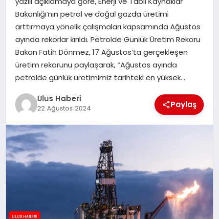
yazılı açıklamaya göre, Enerji ve Tabii Kaynaklar
MAGAZIN
Bakanlığı’nın petrol ve doğal gazda üretimi
arttırmaya yönelik çalışmaları kapsamında Ağustos
SPOR
ayında rekorlar kırıldı. Petrolde Günlük Üretim Rekoru
Bakan Fatih Dönmez, 17 Ağustos’ta gerçekleşen
YAŞAM
üretim rekorunu paylaşarak, “Ağustos ayında
petrolde günlük üretimimiz tarihteki en yüksek…
Ulus Haberi
Paylaş
22 Ağustos 2024