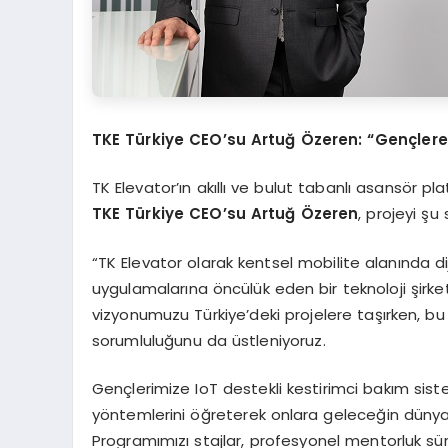
TKE Türkiye CEO
’
su Artuğ Özeren:
“
Gen
çlere
TK Elevator’ın akıllı ve bulut tabanlı asansör p
TKE Türkiye CEO
’
su Artuğ Özeren
, projeyi şu
“TK Elevator olarak kentsel mobilite alanında di
uygulamalarına öncülük eden bir teknoloji şirket
vizyonumuzu Türkiye’deki projelere taşırken, bu 
sorumluluğunu da üstleniyoruz.
Gençlerimize IoT destekli kestirimci bakım siste
yöntemlerini öğreterek onlara geleceğin dünyası
Programımızı stajlar, profesyonel mentorluk sür