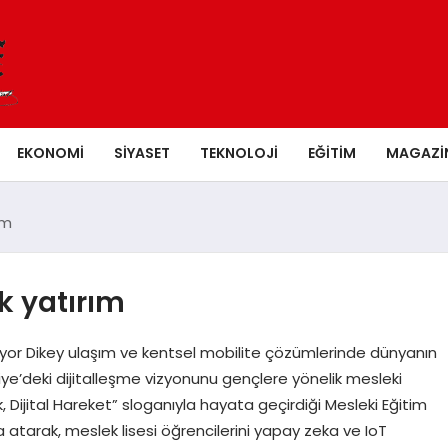
EKONOMI
SIYASET
TEKNOLOJI
EĞITIM
MAGAZI
ım
k yatırım
ıyor Dikey ulaşım ve kentsel mobilite çözümlerinde dünyanın
iye’deki dijitalleşme vizyonunu gençlere yönelik mesleki
ık, Dijital Hareket” sloganıyla hayata geçirdiği Mesleki Eğitim
a atarak, meslek lisesi öğrencilerini yapay zeka ve IoT