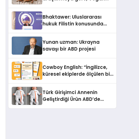
Köpek Maması ve Vegan
Kedi Mamasının İyi
Bhaktawer: Uluslararası
Sindirildiğini Ortaya Koydu
hukuk Filistin konusunda
çifte standart uyguluyor
Yunan uzman: Ukrayna
savaşı bir ABD projesi
Cowboy English: “İngilizce,
küresel ekiplerde ölçülen bir
iş yetkinliğine dönüşüyor”
Türk Girişimci Annenin
Geliştirdiği Ürün ABD’de
Bebeklerde Güvenli Uyku
Standardına Yeni Bir Bakış
Açısı Getiriyor.