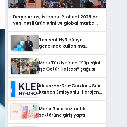
Derya Arms, İstanbul Prohunt 2026’da
yeni nesil ürünlerini ve global marka
vizyonunu sergiledi
Tencent Hy3 dünya
genelinde kullanıma
sunuldu
Mars Türkiye’den “Köpeğini
İşe Götür Haftası” çağrısı
Kleen-Hy-Dro-Gen Inc., Sıfır
Karbon Emisyonlu Hidrojen
Isıtma Teknolojisinde ISO ve
TSSA Düzenleyici Onaylarını
Marie Rose kozmetik
Aldı
sektörüne giriş yaptı