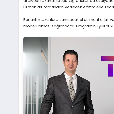
atölyesi kazandırılacak. Öğrenciler bu atölyede
uzmanları tarafından verilecek eğitimlerle teori
Başarılı mezunlara sunulacak staj, mentorluk ve 
modeli olması sağlanacak. Programın Eylül 2026 i