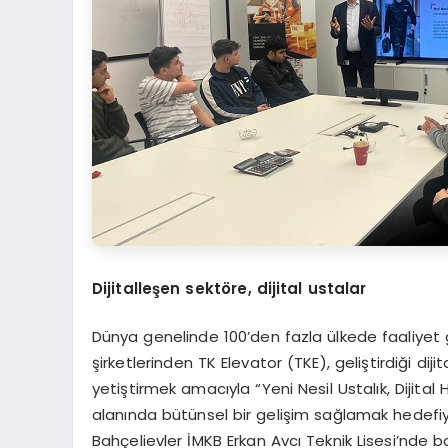
Dijitalleşen sekt
ö
re, dijital ustalar
Dünya genelinde 100’den fazla ülkede faaliye
şirketlerinden TK Elevator (TKE), geliştirdiği di
yetiştirmek amacıyla “Yeni Nesil Ustalık, Dijita
alanında bütünsel bir gelişim sağlamak hedef
Bahçelievler İMKB Erkan Avcı Teknik Lisesi’nde b