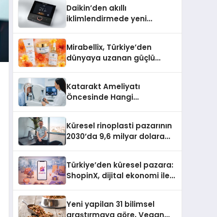
Daikin’den akıllı
iklimlendirmede yeni
dönem: Madoka Plus
Türkiye’de
Mirabellix, Türkiye’den
dünyaya uzanan güçlü
büyümesini sürdürüyor
Katarakt Ameliyatı
Öncesinde Hangi
Değerlendirmeler Yapılır?
Küresel rinoplasti pazarının
2030’da 9,6 milyar dolara
ulaşması bekleniyor
Türkiye’den küresel pazara:
ShopinX, dijital ekonomi ile
gerçek dünya alışverişini bir
araya getirmeyi hedefliyor
Yeni yapilan 31 bilimsel
araştırmaya göre, Vegan