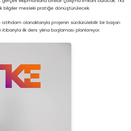
, gerçek ekipmanlarla birebir çalışma imkanı bulacak. TKE
k bilgiler mesleki pratiğe dönüştürülecek.
istihdam olanaklarıyla projenin sürdürülebilir bir başarı
tibarıyla ilk ders yılına başlaması planlanıyor.