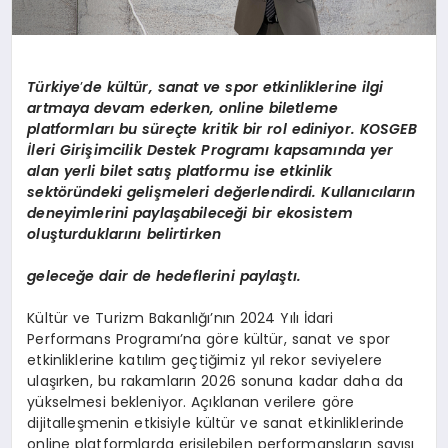
Türkiye
’
de k
ültür, sanat ve spor etkinliklerine ilgi
artmaya devam ederken, online biletleme
platformları bu süreçte kritik bir rol ediniyor.
KOSGEB
İleri Girişimcilik Destek Programı kapsamında yer
alan yerli bilet satış platformu ise etkinlik
sekt
ö
ründeki gelişmeleri değerlendirdi. Kullanıcıların
deneyimlerini paylaşabileceği bir ekosistem
oluşturduklarını belirtirken
geleceğe dair de hedeflerini paylaştı.
Kültür ve Turizm Bakanlığı’nın 2024 Yılı İdari
Performans Programı’na göre kültür, sanat ve spor
etkinliklerine katılım geçtiğimiz yıl rekor seviyelere
ulaşırken, bu rakamların 2026 sonuna kadar daha da
yükselmesi bekleniyor. Açıklanan verilere göre
dijitalleşmenin etkisiyle kültür ve sanat etkinliklerinde
online platformlarda erişilebilen performansların sayısı