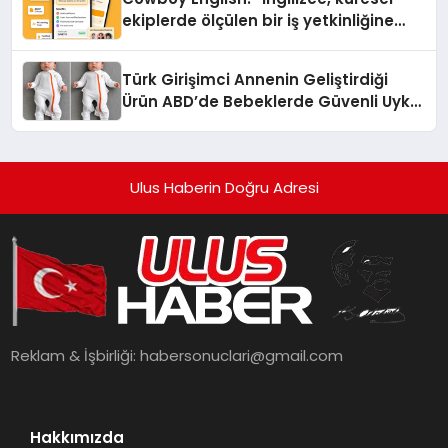
ekiplerde ölçülen bir iş yetkinliğine
dönüşüyor”
Türk Girişimci Annenin Geliştirdiği
Ürün ABD’de Bebeklerde Güvenli Uyku
Standardına Yeni Bir Bakış Açısı
Getiriyor.
Ulus Haberin Doğru Adresi
Reklam & İşbirliği:
habersonuclari@gmail.com
Hakkımızda