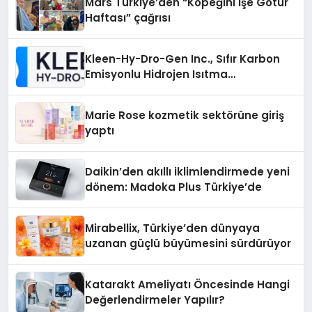
Mars Türkiye’den “Köpeğini İşe Götür
Haftası” çağrısı
Kleen-Hy-Dro-Gen Inc., Sıfır Karbon
Emisyonlu Hidrojen Isıtma
Teknolojisinde ISO ve TSSA
Düzenleyici Onaylarını Aldı
Marie Rose kozmetik sektörüne giriş
yaptı
Daikin’den akıllı iklimlendirmede yeni
dönem: Madoka Plus Türkiye’de
Mirabellix, Türkiye’den dünyaya
uzanan güçlü büyümesini sürdürüyor
Katarakt Ameliyatı Öncesinde Hangi
Değerlendirmeler Yapılır?