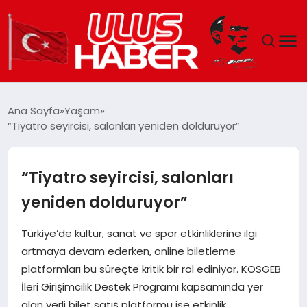
GÜNDEM
Ana Sayfa
Yaşam
“Tiyatro seyircisi, salonları yeniden dolduruyor”
DÜNYA
EKONOMI
“Tiyatro seyircisi, salonları
yeniden dolduruyor”
SIYASET
Türkiye’de kültür, sanat ve spor etkinliklerine ilgi
TEKNOLOJI
artmaya devam ederken, online biletleme
platformları bu süreçte kritik bir rol ediniyor. KOSGEB
EĞITIM
İleri Girişimcilik Destek Programı kapsamında yer
alan yerli bilet satış platformu ise etkinlik