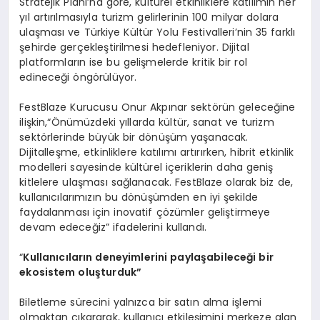
Stratejik Planı’na göre, kültürel etkinliklere katılımın her
yıl artırılmasıyla turizm gelirlerinin 100 milyar dolara
ulaşması ve Türkiye Kültür Yolu Festivalleri’nin 35 farklı
şehirde gerçekleştirilmesi hedefleniyor. Dijital
platformların ise bu gelişmelerde kritik bir rol
edineceği öngörülüyor.
FestBlaze Kurucusu Onur Akpınar sektörün geleceğine
ilişkin,“Önümüzdeki yıllarda kültür, sanat ve turizm
sektörlerinde büyük bir dönüşüm yaşanacak.
Dijitalleşme, etkinliklere katılımı artırırken, hibrit etkinlik
modelleri sayesinde kültürel içeriklerin daha geniş
kitlelere ulaşması sağlanacak. FestBlaze olarak biz de,
kullanıcılarımızın bu dönüşümden en iyi şekilde
faydalanması için inovatif çözümler geliştirmeye
devam edeceğiz” ifadelerini kullandı.
“
Kullanıcıların deneyimlerini paylaşabileceği bir
ekosistem oluşturduk”
Biletleme sürecini yalnızca bir satın alma işlemi
olmaktan çıkararak, kullanıcı etkileşimini merkeze alan