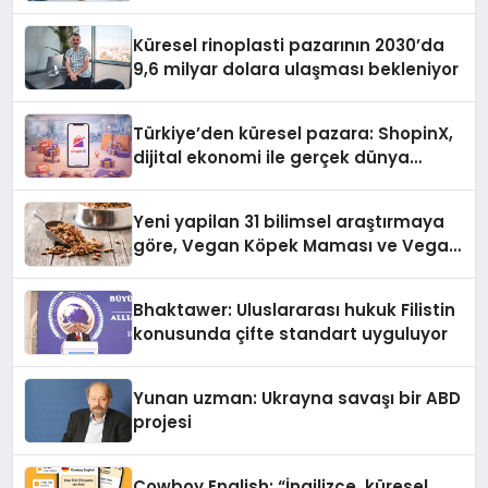
Küresel rinoplasti pazarının 2030’da
9,6 milyar dolara ulaşması bekleniyor
Türkiye’den küresel pazara: ShopinX,
dijital ekonomi ile gerçek dünya
alışverişini bir araya getirmeyi
hedefliyor
Yeni yapilan 31 bilimsel araştırmaya
göre, Vegan Köpek Maması ve Vegan
Kedi Mamasının İyi Sindirildiğini
Ortaya Koydu
Bhaktawer: Uluslararası hukuk Filistin
konusunda çifte standart uyguluyor
Yunan uzman: Ukrayna savaşı bir ABD
projesi
Cowboy English: “İngilizce, küresel