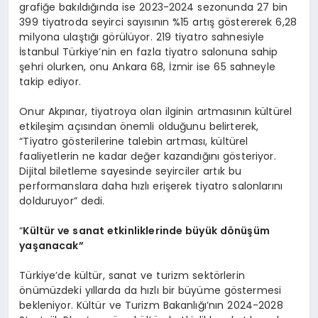
grafiğe bakıldığında ise 2023-2024 sezonunda 27 bin
399 tiyatroda seyirci sayısının %15 artış göstererek 6,28
milyona ulaştığı görülüyor. 219 tiyatro sahnesiyle
İstanbul Türkiye’nin en fazla tiyatro salonuna sahip
şehri olurken, onu Ankara 68, İzmir ise 65 sahneyle
takip ediyor.
Onur Akpınar, tiyatroya olan ilginin artmasının kültürel
etkileşim açısından önemli olduğunu belirterek,
“Tiyatro gösterilerine talebin artması, kültürel
faaliyetlerin ne kadar değer kazandığını gösteriyor.
Dijital biletleme sayesinde seyirciler artık bu
performanslara daha hızlı erişerek tiyatro salonlarını
dolduruyor” dedi.
“
Kültür ve sanat etkinliklerinde büyü
k d
ö
nüşüm
yaşanacak”
Türkiye’de kültür, sanat ve turizm sektörlerin
önümüzdeki yıllarda da hızlı bir büyüme göstermesi
bekleniyor. Kültür ve Turizm Bakanlığı’nın 2024-2028