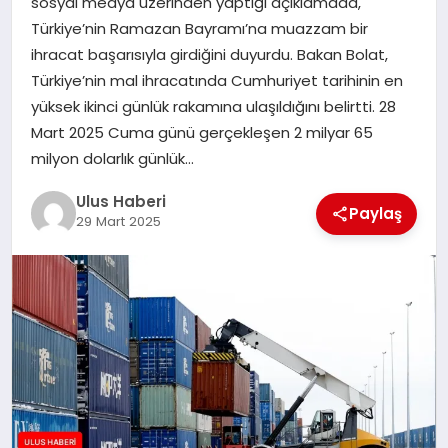
sosyal medya üzerinden yaptığı açıklamada,
MAGAZIN
Türkiye’nin Ramazan Bayramı’na muazzam bir
ihracat başarısıyla girdiğini duyurdu. Bakan Bolat,
SPOR
Türkiye’nin mal ihracatında Cumhuriyet tarihinin en
yüksek ikinci günlük rakamına ulaşıldığını belirtti. 28
YAŞAM
Mart 2025 Cuma günü gerçekleşen 2 milyar 65
milyon dolarlık günlük…
Ulus Haberi
Paylaş
29 Mart 2025