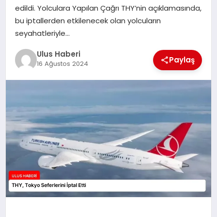
MAGAZIN
edildi. Yolculara Yapılan Çağrı THY’nin açıklamasında,
bu iptallerden etkilenecek olan yolcuların
SPOR
seyahatleriyle…
Ulus Haberi
YAŞAM
Paylaş
16 Ağustos 2024