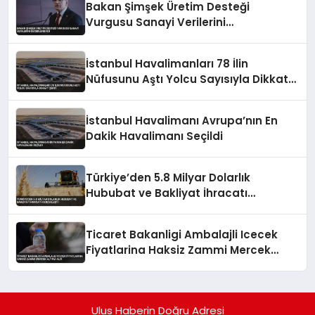
Bakan Şimşek Üretim Desteği
Vurgusu Sanayi Verilerini
Değerlendirdi
İstanbul Havalimanları 78 İlin
Nüfusunu Aştı Yolcu Sayısıyla Dikkat
Çekti
İstanbul Havalimanı Avrupa’nın En
Dakik Havalimanı Seçildi
Türkiye’den 5.8 Milyar Dolarlık
Hububat ve Bakliyat İhracatı
Gerçekleşti
Ticaret Bakanligi Ambalajli Icecek
Fiyatlarina Haksiz Zammi Mercek
Altina Aldi
Ulus Haberin Doğru Adresi