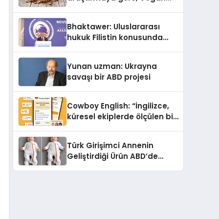
Köpek Maması ve Vegan
Kedi Mamasının İyi
Bhaktawer: Uluslararası
Sindirildiğini Ortaya Koydu
hukuk Filistin konusunda
çifte standart uyguluyor
Yunan uzman: Ukrayna
savaşı bir ABD projesi
Cowboy English: “İngilizce,
küresel ekiplerde ölçülen bir
iş yetkinliğine dönüşüyor”
Türk Girişimci Annenin
Geliştirdiği Ürün ABD’de
Bebeklerde Güvenli Uyku
Standardına Yeni Bir Bakış
Açısı Getiriyor.