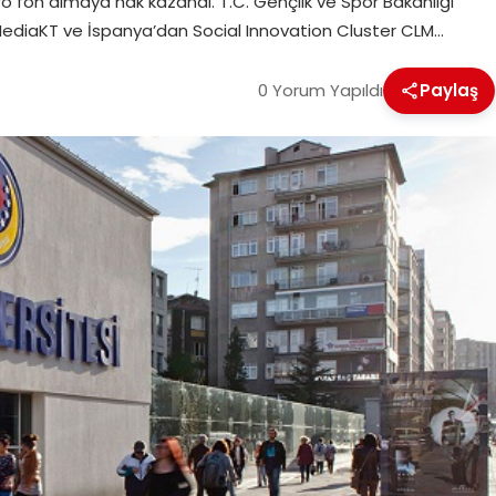
o fon almaya hak kazandı. T.C. Gençlik ve Spor Bakanlığı
rMediaKT ve İspanya’dan Social Innovation Cluster CLM…
0 Yorum Yapıldı
Paylaş