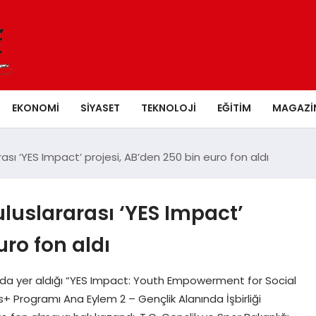
EKONOMI
SIYASET
TEKNOLOJI
EĞITIM
MAGAZI
ası ‘YES Impact’ projesi, AB’den 250 bin euro fon aldı
luslararası ‘YES Impact’
uro fon aldı
nda yer aldığı “YES Impact: Youth Empowerment for Social
s+ Programı Ana Eylem 2 – Gençlik Alanında İşbirliği