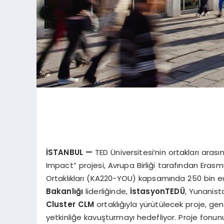
İSTANBUL
—
TED Üniversitesi’nin ortakları ara
Impact” projesi, Avrupa Birliği tarafından Eras
Ortaklıkları (KA220-YOU) kapsamında 250 bin 
Bakanlığı
liderliğinde,
İstasyonTED
Ü
, Yunanis
Cluster CLM
ortaklığıyla yürütülecek proje, genç
yetkinliğe kavuşturmayı hedefliyor. Proje fonun