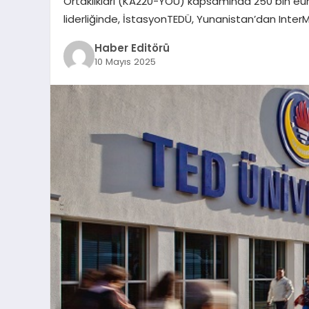
Ortaklıkları (KA220-YOU) kapsamında 250 bin eur
liderliğinde, İstasyonTEDÜ, Yunanistan’dan Inte
Haber Editörü
10 Mayıs 2025