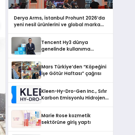
Derya Arms, İstanbul Prohunt 2026’da
yeni nesil ürünlerini ve global marka
vizyonunu sergiledi
Tencent Hy3 dünya
genelinde kullanıma
sunuldu
Mars Türkiye’den “Köpeğini
İşe Götür Haftası” çağrısı
Kleen-Hy-Dro-Gen Inc., Sıfır
Karbon Emisyonlu Hidrojen
Isıtma Teknolojisinde ISO ve
TSSA Düzenleyici Onaylarını
Marie Rose kozmetik
Aldı
sektörüne giriş yaptı