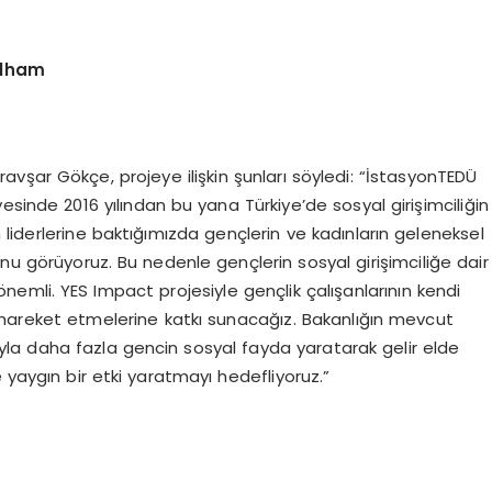
lham
vşar Gökçe, projeye ilişkin şunları söyledi: “İstasyonTEDÜ
sinde 2016 yılından bu yana Türkiye’de sosyal girişimciliğin
in liderlerine baktığımızda gençlerin ve kadınların geleneksel
nu görüyoruz. Bu nedenle gençlerin sosyal girişimciliğe dair
önemli. YES Impact projesiyle gençlik çalışanlarının kendi
ibi hareket etmelerine katkı sunacağız. Bakanlığın mevcut
arıyla daha fazla gencin sosyal fayda yaratarak gelir elde
 yaygın bir etki yaratmayı hedefliyoruz.”