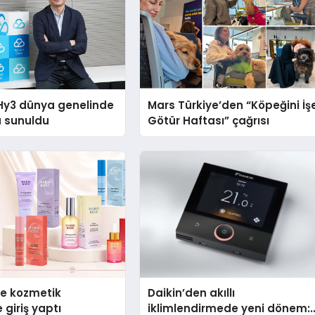
Hy3 dünya genelinde
Mars Türkiye’den “Köpeğini İş
a sunuldu
Götür Haftası” çağrısı
se kozmetik
Daikin’den akıllı
 giriş yaptı
iklimlendirmede yeni dönem: