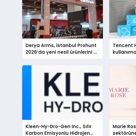
Derya Arms, İstanbul Prohunt
Tencent 
2026’da yeni nesil ürünlerini ve
kullanım
global marka vizyonunu
sergiledi
Kleen-Hy-Dro-Gen Inc., Sıfır
Marie Ro
Karbon Emisyonlu Hidrojen
sektörüne