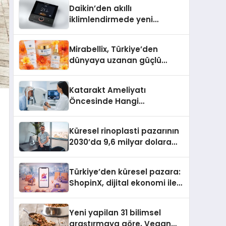
Daikin’den akıllı
iklimlendirmede yeni
dönem: Madoka Plus
Türkiye’de
Mirabellix, Türkiye’den
dünyaya uzanan güçlü
büyümesini sürdürüyor
Katarakt Ameliyatı
Öncesinde Hangi
Değerlendirmeler Yapılır?
Küresel rinoplasti pazarının
2030’da 9,6 milyar dolara
ulaşması bekleniyor
Türkiye’den küresel pazara:
ShopinX, dijital ekonomi ile
gerçek dünya alışverişini bir
araya getirmeyi hedefliyor
Yeni yapilan 31 bilimsel
araştırmaya göre, Vegan