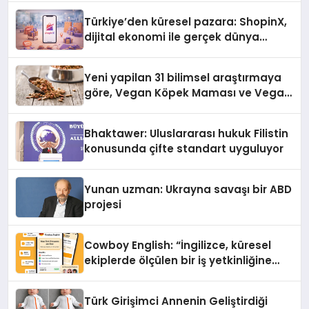
Türkiye’den küresel pazara: ShopinX,
dijital ekonomi ile gerçek dünya
alışverişini bir araya getirmeyi
hedefliyor
Yeni yapilan 31 bilimsel araştırmaya
göre, Vegan Köpek Maması ve Vegan
Kedi Mamasının İyi Sindirildiğini
Ortaya Koydu
Bhaktawer: Uluslararası hukuk Filistin
konusunda çifte standart uyguluyor
Yunan uzman: Ukrayna savaşı bir ABD
projesi
Cowboy English: “İngilizce, küresel
ekiplerde ölçülen bir iş yetkinliğine
dönüşüyor”
Türk Girişimci Annenin Geliştirdiği