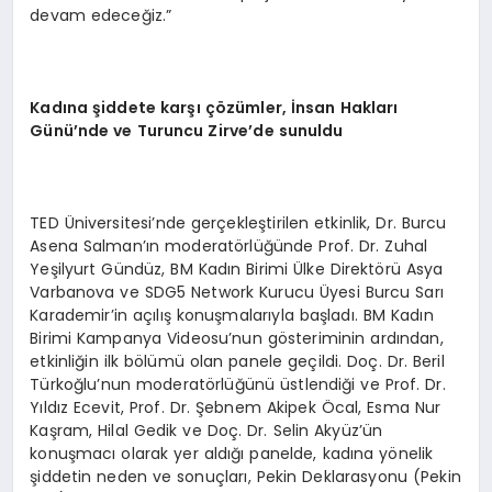
devam edeceğiz.”
Kadına şiddete karşı çözümler, İnsan Hakları
Günü’nde ve Turuncu Zirve’de sunuldu
TED Üniversitesi’nde gerçekleştirilen etkinlik, Dr. Burcu
Asena Salman’ın moderatörlüğünde Prof. Dr. Zuhal
Yeşilyurt Gündüz, BM Kadın Birimi Ülke Direktörü Asya
Varbanova ve SDG5 Network Kurucu Üyesi Burcu Sarı
Karademir’in açılış konuşmalarıyla başladı. BM Kadın
Birimi Kampanya Videosu’nun gösteriminin ardından,
etkinliğin ilk bölümü olan panele geçildi. Doç. Dr. Beril
Türkoğlu’nun moderatörlüğünü üstlendiği ve Prof. Dr.
Yıldız Ecevit, Prof. Dr. Şebnem Akipek Öcal, Esma Nur
Kaşram, Hilal Gedik ve Doç. Dr. Selin Akyüz’ün
konuşmacı olarak yer aldığı panelde, kadına yönelik
şiddetin neden ve sonuçları, Pekin Deklarasyonu (Pekin