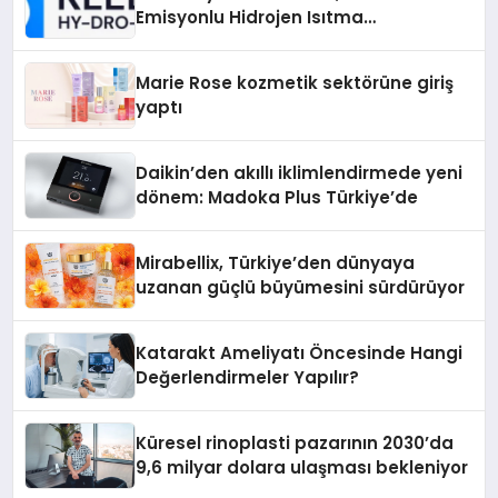
Emisyonlu Hidrojen Isıtma
Teknolojisinde ISO ve TSSA
Düzenleyici Onaylarını Aldı
Marie Rose kozmetik sektörüne giriş
yaptı
Daikin’den akıllı iklimlendirmede yeni
dönem: Madoka Plus Türkiye’de
Mirabellix, Türkiye’den dünyaya
uzanan güçlü büyümesini sürdürüyor
Katarakt Ameliyatı Öncesinde Hangi
Değerlendirmeler Yapılır?
Küresel rinoplasti pazarının 2030’da
9,6 milyar dolara ulaşması bekleniyor