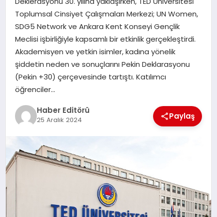
Deklerasyonu 30. yılına yaklaşırken, TED Üniversitesi
MAGAZIN
Toplumsal Cinsiyet Çalışmaları Merkezi; UN Women,
SDG5 Network ve Ankara Kent Konseyi Gençlik
SPOR
Meclisi işbirliğiyle kapsamlı bir etkinlik gerçekleştirdi.
Akademisyen ve yetkin isimler, kadına yönelik
YAŞAM
şiddetin neden ve sonuçlarını Pekin Deklarasyonu
(Pekin +30) çerçevesinde tartıştı. Katılımcı
öğrenciler…
Haber Editörü
Paylaş
25 Aralık 2024