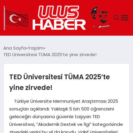
GÜNDEM
Ana Sayfa
Yaşam
TED Üniversitesi TÜMA 2025’te yine zirvede!
DÜNYA
EKONOMI
TED Üniversitesi TÜMA 2025’te
yine zirvede!
SIYASET
Türkiye Üniversite Memnuniyet Araştırması 2025
TEKNOLOJI
sonuçları açıklandı. Yaklaşık 5 bin 500 öğrencisini
geleceğin dünyasına güvenle taşıyan TED
EĞITIM
Üniversitesi, “Akademik Destek ve İlgi” kategorisinde
zirvedeki yerini bu yıl da korudu. Vakıf üniversiteleri