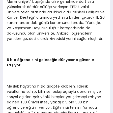
Memnuniyet” başlığında ülke genelinde dört sıra
yükselerek dördüncülüğe yerleşen TEDÜ, vakıf
üniversiteleri arasında da ikinci oldu. “Kişisel Gelişim ve
Kariyer Desteği” alanında yedi sıra birden çıkarak ilk 20
kurum arasındaki güçlü konumunu korudu. “Yerleşke
ve Yaşamının Doyuruculuğu” kategorisinde de
dokuzuncu olan üniversite, Ankaralı öğrencilerin
yeniden gözdesi olarak zirvedeki yerini sağlamlaştırdı.
6 bin öğrencisini geleceğin dünyasına güvenle
taşıyor
Meslek hayatına hızla adapte olabilen, liderlik
vasıflarına sahip, bilimsel bakış açısıyla donanmış ve
sosyal açıdan çok yönlü bireyler yetiştirmeyi misyon
edinen TED Üniversitesi, yaklaşık 5 bin 500 bin
öğrenciye eğitim veriyor. Eğitim sistemini “amaca
uygunluk” ve “uluslararası standartlara uyumluluk”