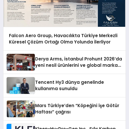
Falcon Aero Group, Havacılıkta Türkiye Merkezli
Küresel Çözüm Ortağı Olma Yolunda İlerliyor
Derya Arms, İstanbul Prohunt 2026’da
yeni nesil ürünlerini ve global marka
vizyonunu sergiledi
Tencent Hy3 dünya genelinde
kullanıma sunuldu
Mars Türkiye’den “Köpeğini İşe Götür
Haftası” çağrısı
Kleen-Hy-Dro-Gen Inc., Sıfır Karbon