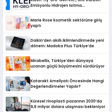
Emisyonlu Hidrojen Isıtma
Teknolojisinde ISO ve TSSA
Düzenleyici Onaylarını Aldı
Marie Rose kozmetik sektörüne giriş
yaptı
Daikin’den akıllı iklimlendirmede yeni
dönem: Madoka Plus Türkiye’de
Mirabellix, Türkiye’den dünyaya
uzanan güçlü büyümesini sürdürüyor
Katarakt Ameliyatı Öncesinde Hangi
Değerlendirmeler Yapılır?
Küresel rinoplasti pazarının 2030’da
9,6 milyar dolara ulaşması bekleniyor