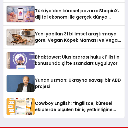
Türkiye’den küresel pazara: ShopinX,
dijital ekonomi ile gerçek dünya
alışverişini bir araya getirmeyi
hedefliyor
Yeni yapilan 31 bilimsel araştırmaya
göre, Vegan Köpek Maması ve Vegan
Kedi Mamasının İyi Sindirildiğini
Ortaya Koydu
Bhaktawer: Uluslararası hukuk Filistin
konusunda çifte standart uyguluyor
Yunan uzman: Ukrayna savaşı bir ABD
projesi
Cowboy English: “İngilizce, küresel
ekiplerde ölçülen bir iş yetkinliğine
dönüşüyor”