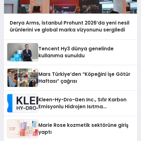
Derya Arms, İstanbul Prohunt 2026’da yeni nesil
ürünlerini ve global marka vizyonunu sergiledi
Tencent Hy3 dünya genelinde
kullanıma sunuldu
Mars Türkiye’den “Köpeğini İşe Götür
Haftası” çağrısı
Kleen-Hy-Dro-Gen Inc., Sıfır Karbon
Emisyonlu Hidrojen Isıtma
Teknolojisinde ISO ve TSSA
Düzenleyici Onaylarını Aldı
Marie Rose kozmetik sektörüne giriş
yaptı