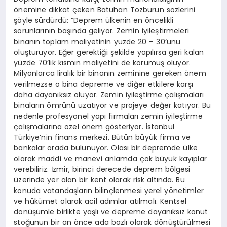
önemine dikkat çeken Batuhan Tozburun sözlerini
şöyle sürdürdü: “Deprem ülkenin en öncelikli
sorunlarının başında geliyor. Zemin iyileştirmeleri
binanın toplam maliyetinin yüzde 20 – 30’unu
oluşturuyor. Eğer gerektiği şekilde yapılırsa geri kalan
yüzde 70’lik kısmın maliyetini de korumuş oluyor.
Milyonlarca liralık bir binanın zeminine gereken önem
verilmezse o bina depreme ve diğer etkilere karşı
daha dayanıksız oluyor. Zemin iyileştirme çalışmaları
binaların ömrünü uzatıyor ve projeye değer katıyor. Bu
nedenle profesyonel yapı firmaları zemin iyileştirme
çalışmalarına özel önem gösteriyor. İstanbul
Türkiye’nin finans merkezi. Bütün büyük firma ve
bankalar orada bulunuyor. Olası bir depremde ülke
olarak maddi ve manevi anlamda çok büyük kayıplar
verebiliriz. İzmir, birinci derecede deprem bölgesi
üzerinde yer alan bir kent olarak risk altında. Bu
konuda vatandaşların bilinçlenmesi yerel yönetimler
ve hükümet olarak acil adımlar atılmalı. Kentsel
dönüşümle birlikte yaşlı ve depreme dayanıksız konut
stoğunun bir an önce ada bazlı olarak dönüştürülmesi