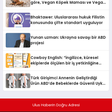
göre, Vegan Köpek Maması ve Vegan
Kedi Mamasının İyi Sindirildiğini
Ortaya Koydu
Bhaktawer: Uluslararası hukuk Filistin
konusunda çifte standart uyguluyor
Yunan uzman: Ukrayna savaşı bir ABD
projesi
Cowboy English: “İngilizce, küresel
ekiplerde ölçülen bir iş yetkinliğine
dönüşüyor”
Türk Girişimci Annenin Geliştirdiği
Ürün ABD’de Bebeklerde Güvenli Uyku
Standardına Yeni Bir Bakış Açısı
Getiriyor.
Ulus Haberin Doğru Adresi