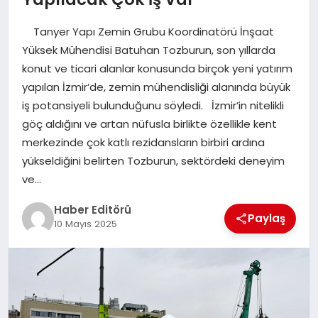
MAGAZIN
Tanyer Yapı Zemin Grubu Koordinatörü İnşaat
SPOR
Yüksek Mühendisi Batuhan Tozburun, son yıllarda
konut ve ticari alanlar konusunda birçok yeni yatırım
YAŞAM
yapılan İzmir’de, zemin mühendisliği alanında büyük
iş potansiyeli bulunduğunu söyledi. İzmir’in nitelikli
göç aldığını ve artan nüfusla birlikte özellikle kent
merkezinde çok katlı rezidansların birbiri ardına
yükseldiğini belirten Tozburun, sektördeki deneyim
ve…
Haber Editörü
Paylaş
10 Mayıs 2025