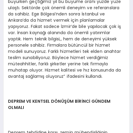
büyürken geçtiğimiz yıl bu büyüme oranı yüzde yüze
ulaştı. Sektörde çok önemli deneyim ve referanslara
da sahibiz. Ege Bölgesi’nden sonra İstanbul ve
Ankara’da da hizmet vermek için planlamalar
yapıyoruz. Fakat sadece İzmir’de bile yapılacak çok iş
var. İnsan kaynağı alanında da önemli yatırımlar
yaptık. Hem teknik bilgisi,, hem de deneyimi yüksek
personele sahibiz. Firmalara bütüncül bir hizmet
modeli sunuyoruz. Farklı hizmetleri tek elden anahtar
teslim sunabiliyoruz. Böylece hizmet verdiğimiz
müteahhitler, farklı şirketler yerine tek firmayla
muhatap oluyor. Hizmet kalitesi ve hız konusunda da
avantaj sağlamış oluyoruz” ifadesini kullandı.
DEPREM VE KENTSEL DÖNÜŞÜM BİRİNCİ GÜNDEM
OLMALI
Deprem tehdidine karşı, zemin mühendisliğinin