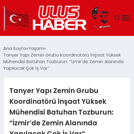
GÜNDEM
Ana Sayfa
Yaşam
Tanyer Yapı Zemin Grubu Koordinatörü İnşaat Yüksek
DÜNYA
Mühendisi Batuhan Tozburun: “İzmir’de Zemin Alanında
Yapılacak Çok İş Var”
EKONOMI
Tanyer Yapı Zemin Grubu
SIYASET
Koordinatörü İnşaat Yüksek
TEKNOLOJI
Mühendisi Batuhan Tozburun:
EĞITIM
“İzmir’de Zemin Alanında
Yapılacak Çok İş Var”